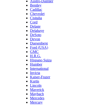
Austro-Daimler
Bentley
Cadillac
Chevrolet
Cisitalia
Cord
Delage
Delahaye
DeSoto
Devon
Duesenberg
Ford (USA)
GMC
H.R.G.
Hispano Suiza
Humber
International
Invicta
Kaiser-Frazer
Kurtis
Lincoln
Maverick
Maybach
Mercedes
Mercury