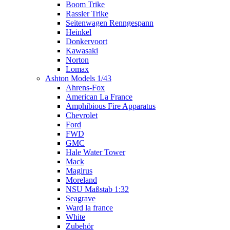
Boom Trike
Rassler Trike
Seitenwagen Renngespann
Heinkel
Donkervoort
Kawasaki
Norton
Lomax
Ashton Models 1/43
Ahrens-Fox
American La France
Amphibious Fire Apparatus
Chevrolet
Ford
FWD
GMC
Hale Water Tower
Mack
Magirus
Moreland
NSU Maßstab 1:32
Seagrave
Ward la france
White
Zubehör