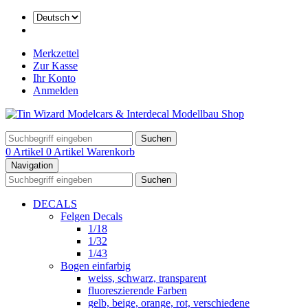
Merkzettel
Zur Kasse
Ihr Konto
Anmelden
Suchen
0 Artikel
0 Artikel
Warenkorb
Navigation
Suchen
DECALS
Felgen Decals
1/18
1/32
1/43
Bogen einfarbig
weiss, schwarz, transparent
fluoreszierende Farben
gelb, beige, orange, rot, verschiedene