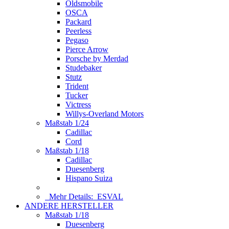
Oldsmobile
OSCA
Packard
Peerless
Pegaso
Pierce Arrow
Porsche by Merdad
Studebaker
Stutz
Trident
Tucker
Victress
Willys-Overland Motors
Maßstab 1/24
Cadillac
Cord
Maßstab 1/18
Cadillac
Duesenberg
Hispano Suiza
Mehr Details:
ESVAL
ANDERE HERSTELLER
Maßstab 1/18
Duesenberg