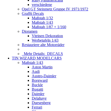
Rally Panamericana
verschiedene
Opel GT Steinmetz Gruppe IV 1971/1972
Graffti Decals
Maßstab 1/32
Maßstab 1/43
Maßstab 1/87 + 1/160
Dioramen
Vitrinen Dekoration
Werbetafeln 1/43
Restauriere alte Motorräder
Mehr Details:
DECALS
TIN WIZARD MODELCARS
Maßstab 1/43
Aston Martin
Audi
Austro-Daimler
Borgward
Buckle
Bugatti
Daimler
Delahaye
Duesenberg
Ferrari