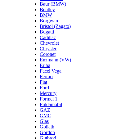
Baur (BMW)
Bentley
BMW
Borgward
Bristol (Zagato)
Bugatti
Cadillac
Chevrolet
Chrysler
Coronet
Enzmann (VW)
Eriba
Facel Vega
Ferrari
Fiat
Ford
Mercury
Formel 1
Fuldamobil
GAZ
GMC
Glas
Goliath
Gordon
Gutbrod