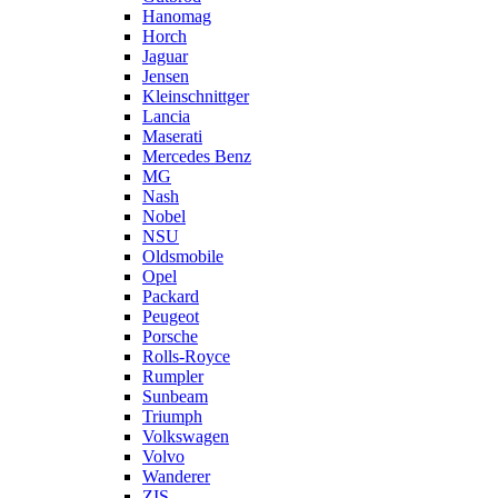
Hanomag
Horch
Jaguar
Jensen
Kleinschnittger
Lancia
Maserati
Mercedes Benz
MG
Nash
Nobel
NSU
Oldsmobile
Opel
Packard
Peugeot
Porsche
Rolls-Royce
Rumpler
Sunbeam
Triumph
Volkswagen
Volvo
Wanderer
ZIS