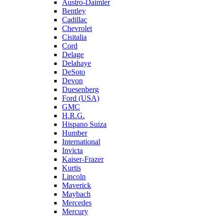
Austro-Daimler
Bentley
Cadillac
Chevrolet
Cisitalia
Cord
Delage
Delahaye
DeSoto
Devon
Duesenberg
Ford (USA)
GMC
H.R.G.
Hispano Suiza
Humber
International
Invicta
Kaiser-Frazer
Kurtis
Lincoln
Maverick
Maybach
Mercedes
Mercury