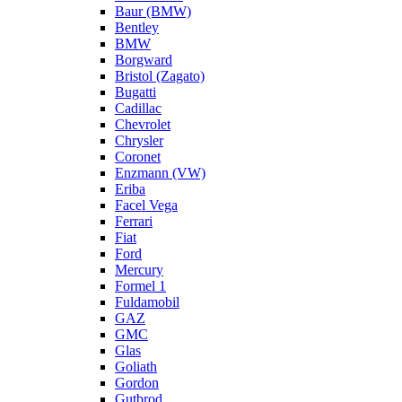
Baur (BMW)
Bentley
BMW
Borgward
Bristol (Zagato)
Bugatti
Cadillac
Chevrolet
Chrysler
Coronet
Enzmann (VW)
Eriba
Facel Vega
Ferrari
Fiat
Ford
Mercury
Formel 1
Fuldamobil
GAZ
GMC
Glas
Goliath
Gordon
Gutbrod