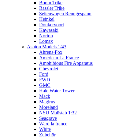
Boom Trike
Rassler Trike
Seitenwagen Renngespann
Heinkel
Donkervoort
Kawasaki
Norton
Lomax
Ashton Models 1/43
Ahrens-Fox
American La France
Amphibious Fire Apparatus
Chevrolet
Ford
FWD
GMC
Hale Water Tower
Mack
Magirus
Moreland
NSU Maßstab 1:32
Seagrave
Ward la france
White
Zubehör