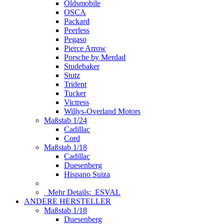
Oldsmobile
OSCA
Packard
Peerless
Pegaso
Pierce Arrow
Porsche by Merdad
Studebaker
Stutz
Trident
Tucker
Victress
Willys-Overland Motors
Maßstab 1/24
Cadillac
Cord
Maßstab 1/18
Cadillac
Duesenberg
Hispano Suiza
Mehr Details:
ESVAL
ANDERE HERSTELLER
Maßstab 1/18
Duesenberg