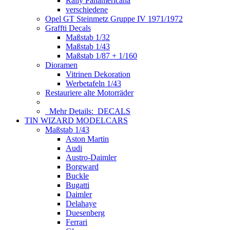
Rally Panamericana
verschiedene
Opel GT Steinmetz Gruppe IV 1971/1972
Graffti Decals
Maßstab 1/32
Maßstab 1/43
Maßstab 1/87 + 1/160
Dioramen
Vitrinen Dekoration
Werbetafeln 1/43
Restauriere alte Motorräder
Mehr Details:
DECALS
TIN WIZARD MODELCARS
Maßstab 1/43
Aston Martin
Audi
Austro-Daimler
Borgward
Buckle
Bugatti
Daimler
Delahaye
Duesenberg
Ferrari