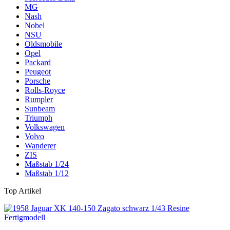
MG
Nash
Nobel
NSU
Oldsmobile
Opel
Packard
Peugeot
Porsche
Rolls-Royce
Rumpler
Sunbeam
Triumph
Volkswagen
Volvo
Wanderer
ZIS
Maßstab 1/24
Maßstab 1/12
Top Artikel