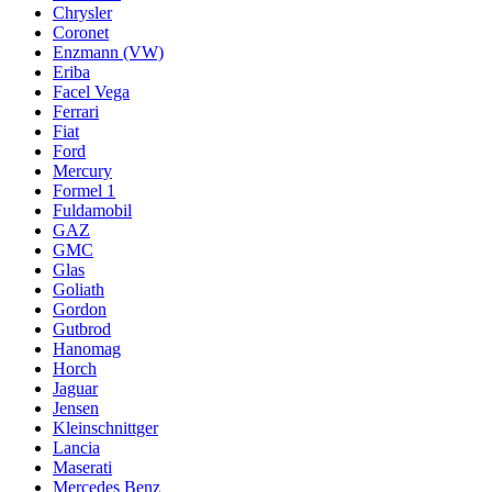
Chrysler
Coronet
Enzmann (VW)
Eriba
Facel Vega
Ferrari
Fiat
Ford
Mercury
Formel 1
Fuldamobil
GAZ
GMC
Glas
Goliath
Gordon
Gutbrod
Hanomag
Horch
Jaguar
Jensen
Kleinschnittger
Lancia
Maserati
Mercedes Benz