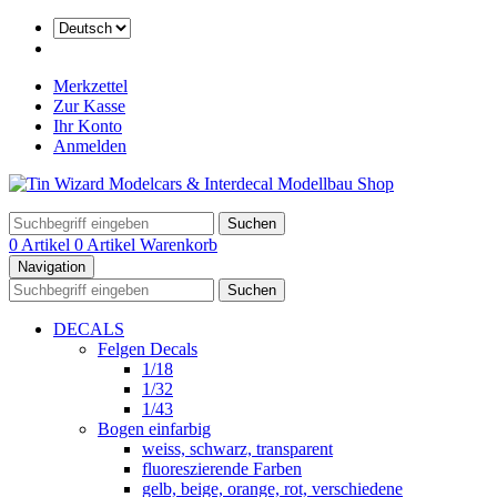
Merkzettel
Zur Kasse
Ihr Konto
Anmelden
Suchen
0 Artikel
0 Artikel
Warenkorb
Navigation
Suchen
DECALS
Felgen Decals
1/18
1/32
1/43
Bogen einfarbig
weiss, schwarz, transparent
fluoreszierende Farben
gelb, beige, orange, rot, verschiedene