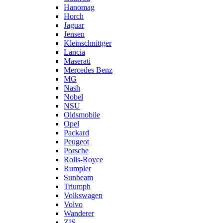
Hanomag
Horch
Jaguar
Jensen
Kleinschnittger
Lancia
Maserati
Mercedes Benz
MG
Nash
Nobel
NSU
Oldsmobile
Opel
Packard
Peugeot
Porsche
Rolls-Royce
Rumpler
Sunbeam
Triumph
Volkswagen
Volvo
Wanderer
ZIS