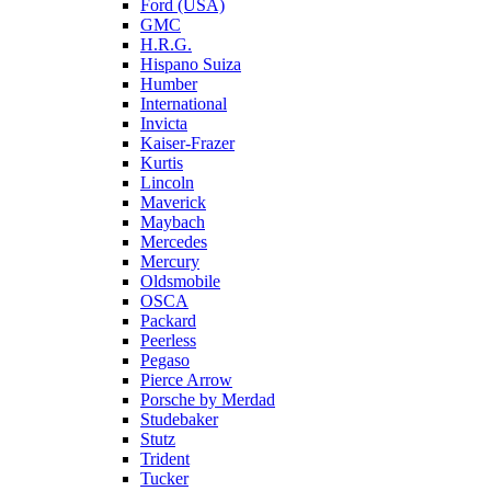
Ford (USA)
GMC
H.R.G.
Hispano Suiza
Humber
International
Invicta
Kaiser-Frazer
Kurtis
Lincoln
Maverick
Maybach
Mercedes
Mercury
Oldsmobile
OSCA
Packard
Peerless
Pegaso
Pierce Arrow
Porsche by Merdad
Studebaker
Stutz
Trident
Tucker