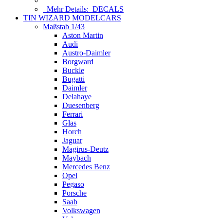
Mehr Details:
DECALS
TIN WIZARD MODELCARS
Maßstab 1/43
Aston Martin
Audi
Austro-Daimler
Borgward
Buckle
Bugatti
Daimler
Delahaye
Duesenberg
Ferrari
Glas
Horch
Jaguar
Magirus-Deutz
Maybach
Mercedes Benz
Opel
Pegaso
Porsche
Saab
Volkswagen