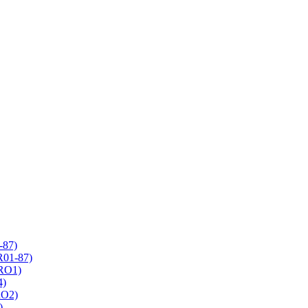
-87)
R01-87)
 RO1)
4)
RO2)
)