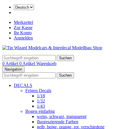
Merkzettel
Zur Kasse
Ihr Konto
Anmelden
Suchen
0 Artikel
0 Artikel
Warenkorb
Navigation
Suchen
DECALS
Felgen Decals
1/18
1/32
1/43
Bogen einfarbig
weiss, schwarz, transparent
fluoreszierende Farben
gelb, beige, orange, rot, verschiedene