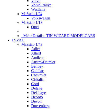
Volvo
Volvo Rallye
Westfalia
Maßstab 1/24
Volkswagen
Maßstab 1/18
Opel
Mehr Details:
TIN WIZARD MODELCARS
ESVAL
Maßstab 1/43
Adler
Allard
Amilcar
Austro-Daimler
Bentley
Cadillac
Chevrolet
Cisitalia
Cord
Delage
Delahaye
DeSoto
Devon
Duesenberg