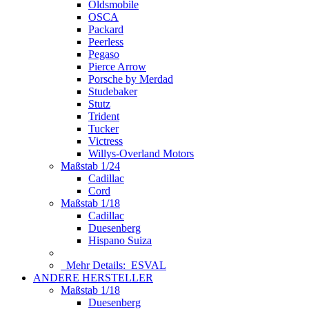
Oldsmobile
OSCA
Packard
Peerless
Pegaso
Pierce Arrow
Porsche by Merdad
Studebaker
Stutz
Trident
Tucker
Victress
Willys-Overland Motors
Maßstab 1/24
Cadillac
Cord
Maßstab 1/18
Cadillac
Duesenberg
Hispano Suiza
Mehr Details:
ESVAL
ANDERE HERSTELLER
Maßstab 1/18
Duesenberg