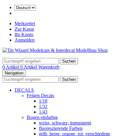
Merkzettel
Zur Kasse
Ihr Konto
Anmelden
Suchen
0 Artikel
0 Artikel
Warenkorb
Navigation
Suchen
DECALS
Felgen Decals
1/18
1/32
1/43
Bogen einfarbig
weiss, schwarz, transparent
fluoreszierende Farben
gelb, beige, orange, rot, verschiedene