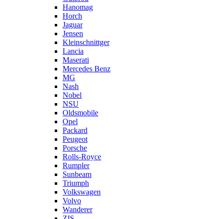
Hanomag
Horch
Jaguar
Jensen
Kleinschnittger
Lancia
Maserati
Mercedes Benz
MG
Nash
Nobel
NSU
Oldsmobile
Opel
Packard
Peugeot
Porsche
Rolls-Royce
Rumpler
Sunbeam
Triumph
Volkswagen
Volvo
Wanderer
ZIS