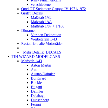
Rally Panamericana
verschiedene
Opel GT Steinmetz Gruppe IV 1971/1972
Graffti Decals
Maßstab 1/32
Maßstab 1/43
Maßstab 1/87 + 1/160
Dioramen
Vitrinen Dekoration
Werbetafeln 1/43
Restauriere alte Motorräder
Mehr Details:
DECALS
TIN WIZARD MODELCARS
Maßstab 1/43
Aston Martin
Audi
Austro-Daimler
Borgward
Buckle
Bugatti
Daimler
Delahaye
Duesenberg
Ferrari