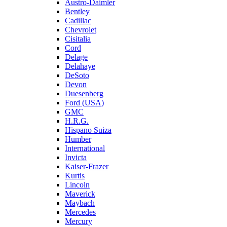
Austro-Daimler
Bentley
Cadillac
Chevrolet
Cisitalia
Cord
Delage
Delahaye
DeSoto
Devon
Duesenberg
Ford (USA)
GMC
H.R.G.
Hispano Suiza
Humber
International
Invicta
Kaiser-Frazer
Kurtis
Lincoln
Maverick
Maybach
Mercedes
Mercury