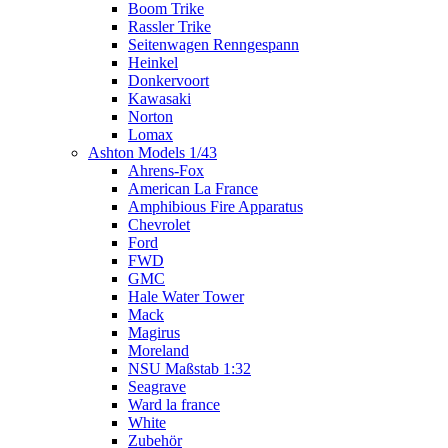
Boom Trike
Rassler Trike
Seitenwagen Renngespann
Heinkel
Donkervoort
Kawasaki
Norton
Lomax
Ashton Models 1/43
Ahrens-Fox
American La France
Amphibious Fire Apparatus
Chevrolet
Ford
FWD
GMC
Hale Water Tower
Mack
Magirus
Moreland
NSU Maßstab 1:32
Seagrave
Ward la france
White
Zubehör