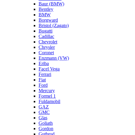
Baur (BMW)
Bentley
BMW
Borgward
Bristol (Zagato)
Bugatti
Cadillac
Chevrolet
Chrysler
Coronet
Enzmann (VW)
Eriba
Facel Vega
Ferrari
Fiat
Ford
Mercury
Formel 1
Fuldamobil
GAZ
GMC
Glas
Goliath
Gordon
Gutbrod