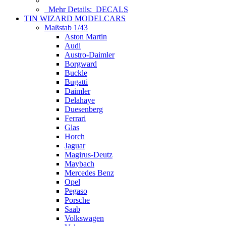
Mehr Details:
DECALS
TIN WIZARD MODELCARS
Maßstab 1/43
Aston Martin
Audi
Austro-Daimler
Borgward
Buckle
Bugatti
Daimler
Delahaye
Duesenberg
Ferrari
Glas
Horch
Jaguar
Magirus-Deutz
Maybach
Mercedes Benz
Opel
Pegaso
Porsche
Saab
Volkswagen