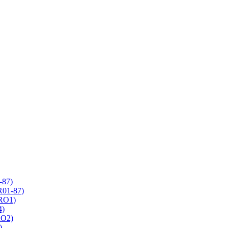
-87)
R01-87)
 RO1)
4)
RO2)
)