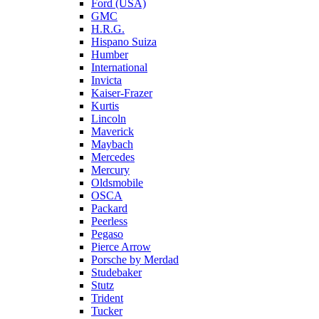
Ford (USA)
GMC
H.R.G.
Hispano Suiza
Humber
International
Invicta
Kaiser-Frazer
Kurtis
Lincoln
Maverick
Maybach
Mercedes
Mercury
Oldsmobile
OSCA
Packard
Peerless
Pegaso
Pierce Arrow
Porsche by Merdad
Studebaker
Stutz
Trident
Tucker