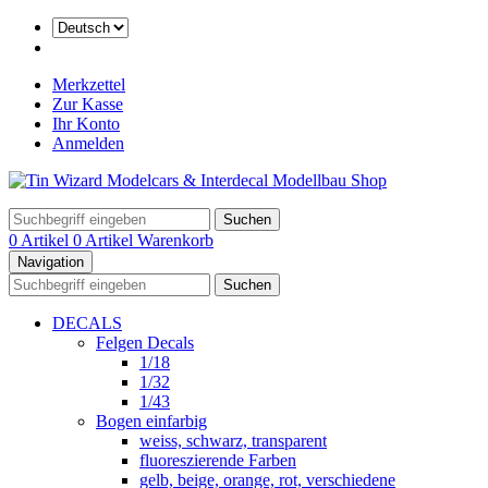
Merkzettel
Zur Kasse
Ihr Konto
Anmelden
Suchen
0 Artikel
0 Artikel
Warenkorb
Navigation
Suchen
DECALS
Felgen Decals
1/18
1/32
1/43
Bogen einfarbig
weiss, schwarz, transparent
fluoreszierende Farben
gelb, beige, orange, rot, verschiedene