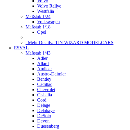
Volvo
Volvo Rallye
Westfalia
Maßstab 1/24
Volkswagen
Maßstab 1/18
Opel
Mehr Details:
TIN WIZARD MODELCARS
ESVAL
Maßstab 1/43
Adler
Allard
Amilcar
Austro-Daimler
Bentley
Cadillac
Chevrolet
Cisitalia
Cord
Delage
Delahaye
DeSoto
Devon
Duesenberg