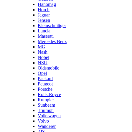
Hanomag
Horch
Jaguar
Jensen
Kleinschnittger
Lancia
Maserati
Mercedes Benz
MG
Nash
Nobel
NSU
Oldsmobile
Opel
Packard
Peugeot
Porsche
Rolls-Royce
Rumpler
Sunbeam
Triumph
Volkswagen
Volvo
Wanderer
ZIS