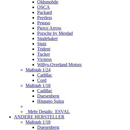
Oldsmobile
OSCA
Packard
Peerless
Pegaso
Pierce Arrow
Porsche by Merdad
Studebaker
Stutz
Trident
Tucker
Victress
Willys-Overland Motors
Maßstab 1/24
Cadillac
Cord
Maßstab 1/18
Cadillac
Duesenberg
Hispano Suiza
Mehr Details:
ESVAL
ANDERE HERSTELLER
Maßstab 1/18
Duesenberg