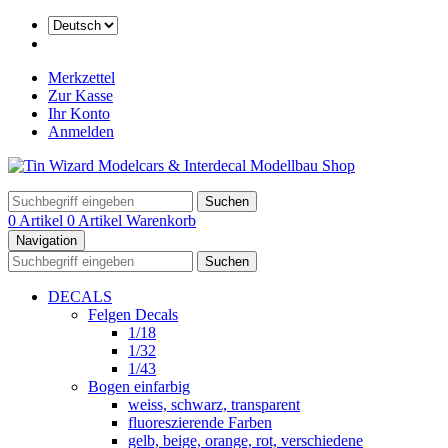
Merkzettel
Zur Kasse
Ihr Konto
Anmelden
Suchen
0 Artikel
0 Artikel
Warenkorb
Navigation
Suchen
DECALS
Felgen Decals
1/18
1/32
1/43
Bogen einfarbig
weiss, schwarz, transparent
fluoreszierende Farben
gelb, beige, orange, rot, verschiedene