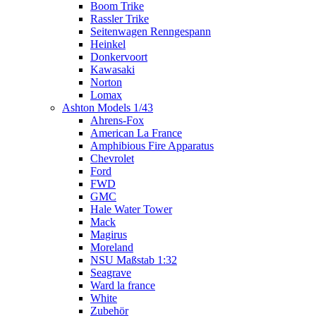
Boom Trike
Rassler Trike
Seitenwagen Renngespann
Heinkel
Donkervoort
Kawasaki
Norton
Lomax
Ashton Models 1/43
Ahrens-Fox
American La France
Amphibious Fire Apparatus
Chevrolet
Ford
FWD
GMC
Hale Water Tower
Mack
Magirus
Moreland
NSU Maßstab 1:32
Seagrave
Ward la france
White
Zubehör