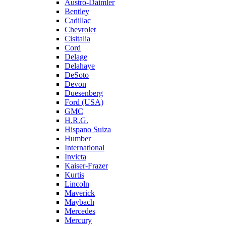
Austro-Daimler
Bentley
Cadillac
Chevrolet
Cisitalia
Cord
Delage
Delahaye
DeSoto
Devon
Duesenberg
Ford (USA)
GMC
H.R.G.
Hispano Suiza
Humber
International
Invicta
Kaiser-Frazer
Kurtis
Lincoln
Maverick
Maybach
Mercedes
Mercury