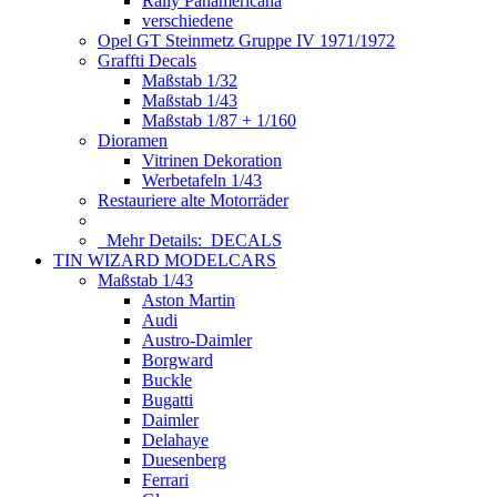
Rally Panamericana
verschiedene
Opel GT Steinmetz Gruppe IV 1971/1972
Graffti Decals
Maßstab 1/32
Maßstab 1/43
Maßstab 1/87 + 1/160
Dioramen
Vitrinen Dekoration
Werbetafeln 1/43
Restauriere alte Motorräder
Mehr Details:
DECALS
TIN WIZARD MODELCARS
Maßstab 1/43
Aston Martin
Audi
Austro-Daimler
Borgward
Buckle
Bugatti
Daimler
Delahaye
Duesenberg
Ferrari