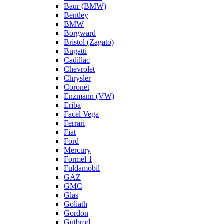
Baur (BMW)
Bentley
BMW
Borgward
Bristol (Zagato)
Bugatti
Cadillac
Chevrolet
Chrysler
Coronet
Enzmann (VW)
Eriba
Facel Vega
Ferrari
Fiat
Ford
Mercury
Formel 1
Fuldamobil
GAZ
GMC
Glas
Goliath
Gordon
Gutbrod