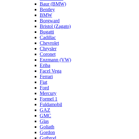
Baur (BMW)
Bentley
BMW
Borgward
Bristol (Zagato)
Bugatti
Cadillac
Chevrolet
Chrysler
Coronet
Enzmann (VW)
Eriba
Facel Vega
Ferrari
Fiat
Ford
Mercury
Formel 1
Fuldamobil
GAZ
GMC
Glas
Goliath
Gordon
Gutbrod