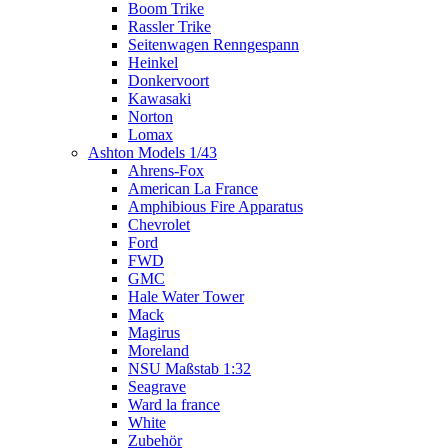
Boom Trike
Rassler Trike
Seitenwagen Renngespann
Heinkel
Donkervoort
Kawasaki
Norton
Lomax
Ashton Models 1/43
Ahrens-Fox
American La France
Amphibious Fire Apparatus
Chevrolet
Ford
FWD
GMC
Hale Water Tower
Mack
Magirus
Moreland
NSU Maßstab 1:32
Seagrave
Ward la france
White
Zubehör