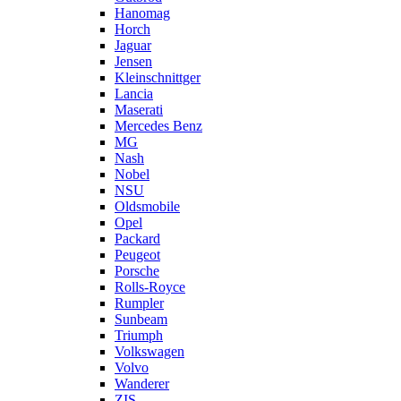
Hanomag
Horch
Jaguar
Jensen
Kleinschnittger
Lancia
Maserati
Mercedes Benz
MG
Nash
Nobel
NSU
Oldsmobile
Opel
Packard
Peugeot
Porsche
Rolls-Royce
Rumpler
Sunbeam
Triumph
Volkswagen
Volvo
Wanderer
ZIS