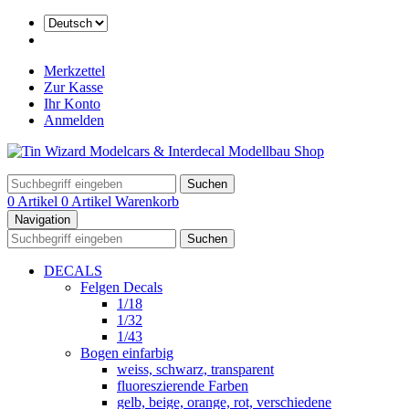
Merkzettel
Zur Kasse
Ihr Konto
Anmelden
Suchen
0 Artikel
0 Artikel
Warenkorb
Navigation
Suchen
DECALS
Felgen Decals
1/18
1/32
1/43
Bogen einfarbig
weiss, schwarz, transparent
fluoreszierende Farben
gelb, beige, orange, rot, verschiedene