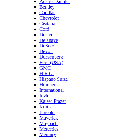
Austro-Daimler
Bentley
Cadillac
Chevrolet
Cisitalia
Cord
Delage
Delahaye
DeSoto
Devon
Duesenberg
Ford (USA)
GMC
H.R.G.
Hispano Suiza
Humber
International
Invicta
Kaiser-Frazer
Kurtis
Lincoln
Maverick
Maybach
Mercedes
Mercury