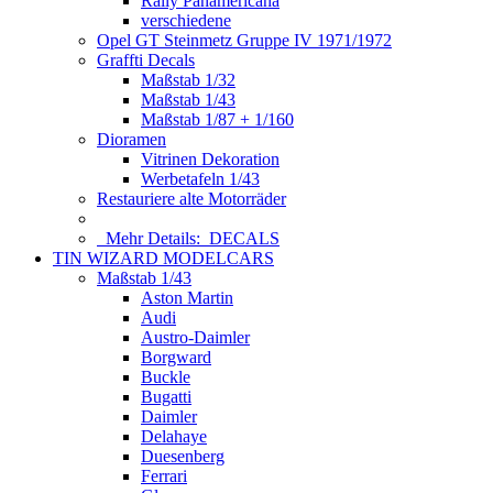
Rally Panamericana
verschiedene
Opel GT Steinmetz Gruppe IV 1971/1972
Graffti Decals
Maßstab 1/32
Maßstab 1/43
Maßstab 1/87 + 1/160
Dioramen
Vitrinen Dekoration
Werbetafeln 1/43
Restauriere alte Motorräder
Mehr Details:
DECALS
TIN WIZARD MODELCARS
Maßstab 1/43
Aston Martin
Audi
Austro-Daimler
Borgward
Buckle
Bugatti
Daimler
Delahaye
Duesenberg
Ferrari