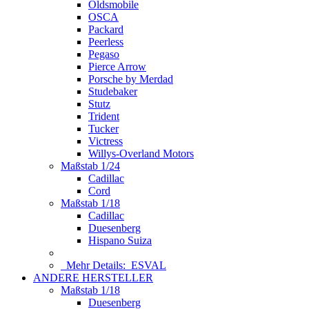
Oldsmobile
OSCA
Packard
Peerless
Pegaso
Pierce Arrow
Porsche by Merdad
Studebaker
Stutz
Trident
Tucker
Victress
Willys-Overland Motors
Maßstab 1/24
Cadillac
Cord
Maßstab 1/18
Cadillac
Duesenberg
Hispano Suiza
Mehr Details:
ESVAL
ANDERE HERSTELLER
Maßstab 1/18
Duesenberg