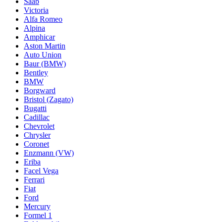
Saab
Victoria
Alfa Romeo
Alpina
Amphicar
Aston Martin
Auto Union
Baur (BMW)
Bentley
BMW
Borgward
Bristol (Zagato)
Bugatti
Cadillac
Chevrolet
Chrysler
Coronet
Enzmann (VW)
Eriba
Facel Vega
Ferrari
Fiat
Ford
Mercury
Formel 1