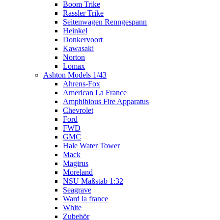
Boom Trike
Rassler Trike
Seitenwagen Renngespann
Heinkel
Donkervoort
Kawasaki
Norton
Lomax
Ashton Models 1/43
Ahrens-Fox
American La France
Amphibious Fire Apparatus
Chevrolet
Ford
FWD
GMC
Hale Water Tower
Mack
Magirus
Moreland
NSU Maßstab 1:32
Seagrave
Ward la france
White
Zubehör