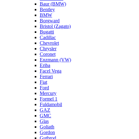
Baur (BMW)
Bentley
BMW
Borgward
Bristol (Zagato)
Bugatti
Cadillac
Chevrolet
Chrysler
Coronet
Enzmann (VW)
Eriba
Facel Vega
Ferrari
Fiat
Ford
Mercury
Formel 1
Fuldamobil
GAZ
GMC
Glas
Goliath
Gordon
Gutbrod