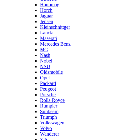
Hanomag
Horch
Jaguar
Jensen
Kleinschnittger
Lancia
Maserati
Mercedes Benz
MG
Nash
Nobel
NSU
Oldsmobile
Opel
Packard
Peugeot
Porsche
Rolls-Royce
Rumpler
Sunbeam
Triumph
Volkswagen
Volvo
Wanderer
ZIS