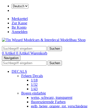
Merkzettel
Zur Kasse
Ihr Konto
Anmelden
Suchen
0 Artikel
0 Artikel
Warenkorb
Navigation
Suchen
DECALS
Felgen Decals
1/18
1/32
1/43
Bogen einfarbig
weiss, schwarz, transparent
fluoreszierende Farben
gelb, beige, orange, rot, verschiedene