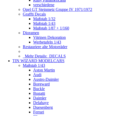
Rally Panamericana
verschiedene
Opel GT Steinmetz Gruppe IV 1971/1972
Graffti Decals
Maßstab 1/32
Maßstab 1/43
Maßstab 1/87 + 1/160
Dioramen
Vitrinen Dekoration
Werbetafeln 1/43
Restauriere alte Motorräder
Mehr Details:
DECALS
TIN WIZARD MODELCARS
Maßstab 1/43
Aston Martin
Audi
Austro-Daimler
Borgward
Buckle
Bugatti
Daimler
Delahaye
Duesenberg
Ferrari