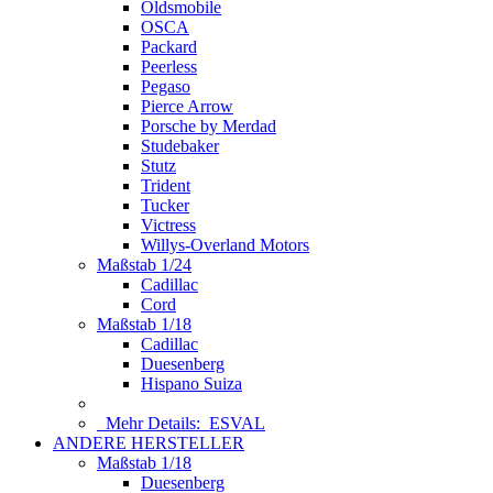
Oldsmobile
OSCA
Packard
Peerless
Pegaso
Pierce Arrow
Porsche by Merdad
Studebaker
Stutz
Trident
Tucker
Victress
Willys-Overland Motors
Maßstab 1/24
Cadillac
Cord
Maßstab 1/18
Cadillac
Duesenberg
Hispano Suiza
Mehr Details:
ESVAL
ANDERE HERSTELLER
Maßstab 1/18
Duesenberg