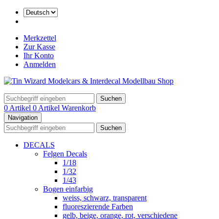
Merkzettel
Zur Kasse
Ihr Konto
Anmelden
Suchen
0 Artikel
0 Artikel
Warenkorb
Navigation
Suchen
DECALS
Felgen Decals
1/18
1/32
1/43
Bogen einfarbig
weiss, schwarz, transparent
fluoreszierende Farben
gelb, beige, orange, rot, verschiedene