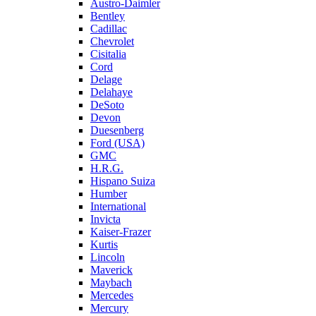
Austro-Daimler
Bentley
Cadillac
Chevrolet
Cisitalia
Cord
Delage
Delahaye
DeSoto
Devon
Duesenberg
Ford (USA)
GMC
H.R.G.
Hispano Suiza
Humber
International
Invicta
Kaiser-Frazer
Kurtis
Lincoln
Maverick
Maybach
Mercedes
Mercury