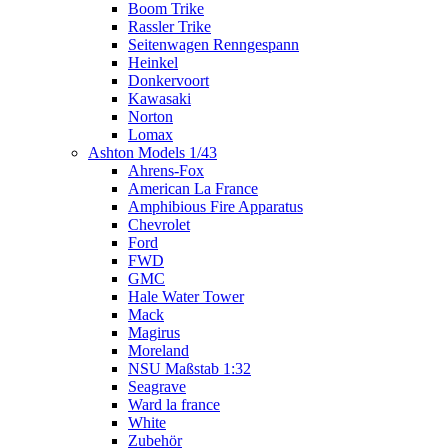
Boom Trike
Rassler Trike
Seitenwagen Renngespann
Heinkel
Donkervoort
Kawasaki
Norton
Lomax
Ashton Models 1/43
Ahrens-Fox
American La France
Amphibious Fire Apparatus
Chevrolet
Ford
FWD
GMC
Hale Water Tower
Mack
Magirus
Moreland
NSU Maßstab 1:32
Seagrave
Ward la france
White
Zubehör