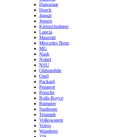
Hanomag
Horch
Jaguar
Jensen
Kleinschnittger
Lancia
Maserati
Mercedes Benz
MG
Nash
Nobel
NSU
Oldsmobile
Opel
Packard
Peugeot
Porsche
Rolls-Royce
Rumpler
Sunbeam
Triumph
Volkswagen
Volvo
Wanderer
ZIS