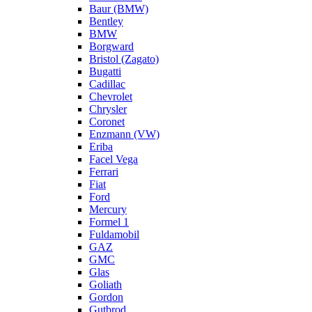
Baur (BMW)
Bentley
BMW
Borgward
Bristol (Zagato)
Bugatti
Cadillac
Chevrolet
Chrysler
Coronet
Enzmann (VW)
Eriba
Facel Vega
Ferrari
Fiat
Ford
Mercury
Formel 1
Fuldamobil
GAZ
GMC
Glas
Goliath
Gordon
Gutbrod