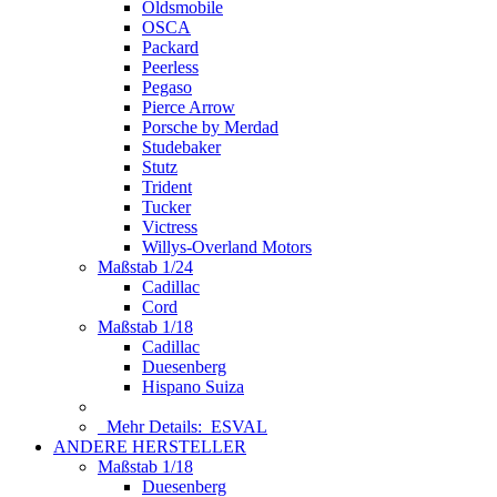
Oldsmobile
OSCA
Packard
Peerless
Pegaso
Pierce Arrow
Porsche by Merdad
Studebaker
Stutz
Trident
Tucker
Victress
Willys-Overland Motors
Maßstab 1/24
Cadillac
Cord
Maßstab 1/18
Cadillac
Duesenberg
Hispano Suiza
Mehr Details:
ESVAL
ANDERE HERSTELLER
Maßstab 1/18
Duesenberg