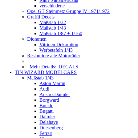
Rally Panamericana
verschiedene
Opel GT Steinmetz Gruppe IV 1971/1972
Graffti Decals
Maßstab 1/32
Maßstab 1/43
Maßstab 1/87 + 1/160
Dioramen
Vitrinen Dekoration
Werbetafeln 1/43
Restauriere alte Motorräder
Mehr Details:
DECALS
TIN WIZARD MODELCARS
Maßstab 1/43
Aston Martin
Audi
Austro-Daimler
Borgward
Buckle
Bugatti
Daimler
Delahaye
Duesenberg
Ferrari