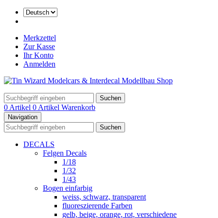
Merkzettel
Zur Kasse
Ihr Konto
Anmelden
Suchen
0 Artikel
0 Artikel
Warenkorb
Navigation
Suchen
DECALS
Felgen Decals
1/18
1/32
1/43
Bogen einfarbig
weiss, schwarz, transparent
fluoreszierende Farben
gelb, beige, orange, rot, verschiedene