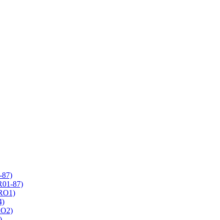
-87)
R01-87)
 RO1)
4)
RO2)
)