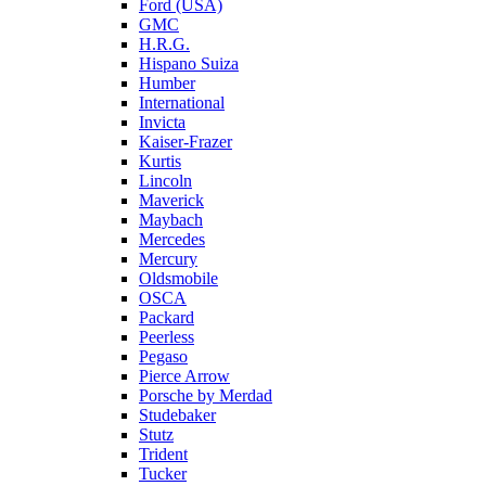
Ford (USA)
GMC
H.R.G.
Hispano Suiza
Humber
International
Invicta
Kaiser-Frazer
Kurtis
Lincoln
Maverick
Maybach
Mercedes
Mercury
Oldsmobile
OSCA
Packard
Peerless
Pegaso
Pierce Arrow
Porsche by Merdad
Studebaker
Stutz
Trident
Tucker