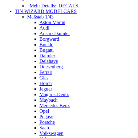
Mehr Details:
DECALS
TIN WIZARD MODELCARS
Maßstab 1/43
Aston Martin
Audi
Austro-Daimler
Borgward
Buckle
Bugatti
Daimler
Delahaye
Duesenberg
Ferrari
Glas
Horch
Jaguar
Magirus-Deutz
Maybach
Mercedes Benz
Opel
Pegaso
Porsche
Saab
Volkswagen