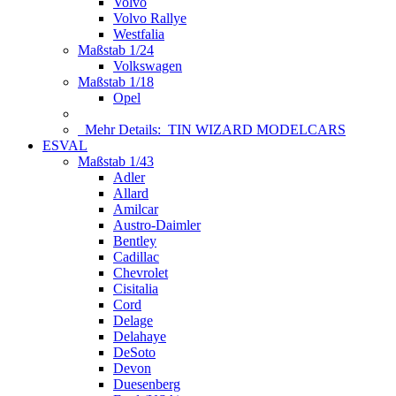
Volvo
Volvo Rallye
Westfalia
Maßstab 1/24
Volkswagen
Maßstab 1/18
Opel
Mehr Details:
TIN WIZARD MODELCARS
ESVAL
Maßstab 1/43
Adler
Allard
Amilcar
Austro-Daimler
Bentley
Cadillac
Chevrolet
Cisitalia
Cord
Delage
Delahaye
DeSoto
Devon
Duesenberg