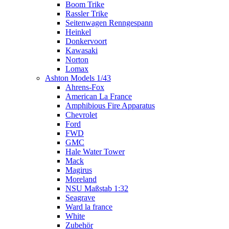
Boom Trike
Rassler Trike
Seitenwagen Renngespann
Heinkel
Donkervoort
Kawasaki
Norton
Lomax
Ashton Models 1/43
Ahrens-Fox
American La France
Amphibious Fire Apparatus
Chevrolet
Ford
FWD
GMC
Hale Water Tower
Mack
Magirus
Moreland
NSU Maßstab 1:32
Seagrave
Ward la france
White
Zubehör