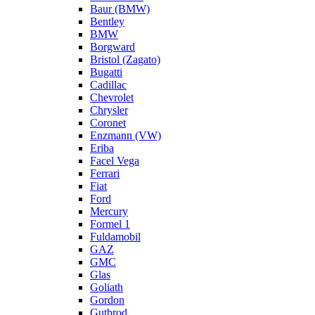
Baur (BMW)
Bentley
BMW
Borgward
Bristol (Zagato)
Bugatti
Cadillac
Chevrolet
Chrysler
Coronet
Enzmann (VW)
Eriba
Facel Vega
Ferrari
Fiat
Ford
Mercury
Formel 1
Fuldamobil
GAZ
GMC
Glas
Goliath
Gordon
Gutbrod