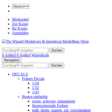
Merkzettel
Zur Kasse
Ihr Konto
Anmelden
Suchen
0 Artikel
0 Artikel
Warenkorb
Navigation
Suchen
DECALS
Felgen Decals
1/18
1/32
1/43
Bogen einfarbig
weiss, schwarz, transparent
fluoreszierende Farben
gelb, beige, orange, rot, verschiedene