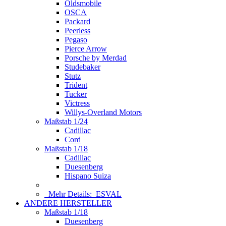
Oldsmobile
OSCA
Packard
Peerless
Pegaso
Pierce Arrow
Porsche by Merdad
Studebaker
Stutz
Trident
Tucker
Victress
Willys-Overland Motors
Maßstab 1/24
Cadillac
Cord
Maßstab 1/18
Cadillac
Duesenberg
Hispano Suiza
Mehr Details:
ESVAL
ANDERE HERSTELLER
Maßstab 1/18
Duesenberg