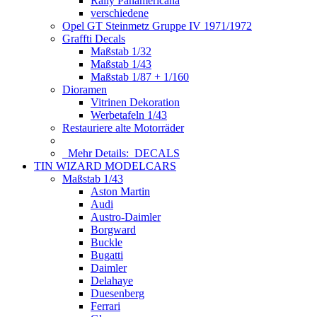
Rally Panamericana
verschiedene
Opel GT Steinmetz Gruppe IV 1971/1972
Graffti Decals
Maßstab 1/32
Maßstab 1/43
Maßstab 1/87 + 1/160
Dioramen
Vitrinen Dekoration
Werbetafeln 1/43
Restauriere alte Motorräder
Mehr Details:
DECALS
TIN WIZARD MODELCARS
Maßstab 1/43
Aston Martin
Audi
Austro-Daimler
Borgward
Buckle
Bugatti
Daimler
Delahaye
Duesenberg
Ferrari