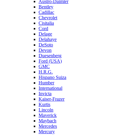
Austro-Daimler
Bentley
Cadillac
Chevrolet
Cisitalia
Cord
Delage
Delahaye
DeSoto
Devon
Duesenberg
Ford (USA)
GMC
H.R.G.
Hispano Suiza
Humber
International
Invicta
Kaiser-Frazer
Kurtis
Lincoln
Maverick
Maybach
Mercedes
Mercury