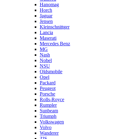
Hanomag
Horch
Jaguar
Jensen
Kleinschnittger
Lancia
Maserati
Mercedes Benz
MG
Nash
Nobel
NSU
Oldsmobile
Opel
Packard
Peugeot
Porsche
Rolls-Royce
Rumpler
Sunbeam
Triumph
Volkswagen
Volvo
Wanderer
ZIS