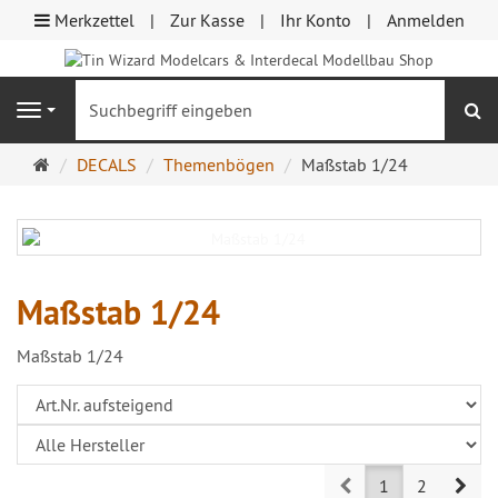
Merkzettel
Zur Kasse
Ihr Konto
Anmelden
S
Navigation
Startseite
DECALS
Themenbögen
Maßstab 1/24
Maßstab 1/24
Maßstab 1/24
Prev
Nex
1
2