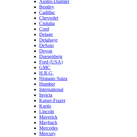
Austro-Daimler
Bentley
Cadillac
Chevrolet
Cisitalia
Cord
Delage
Delahaye
DeSoto
Devon
Duesenberg
Ford (USA)
GMC
H.R.G.
Hispano Suiza
Humber
International
Invicta
Kaiser-Frazer
Kurtis
Lincoln
Maverick
Maybach
Mercedes
Mercury