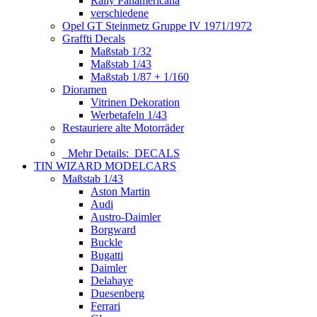
Rally Panamericana
verschiedene
Opel GT Steinmetz Gruppe IV 1971/1972
Graffti Decals
Maßstab 1/32
Maßstab 1/43
Maßstab 1/87 + 1/160
Dioramen
Vitrinen Dekoration
Werbetafeln 1/43
Restauriere alte Motorräder
Mehr Details:
DECALS
TIN WIZARD MODELCARS
Maßstab 1/43
Aston Martin
Audi
Austro-Daimler
Borgward
Buckle
Bugatti
Daimler
Delahaye
Duesenberg
Ferrari