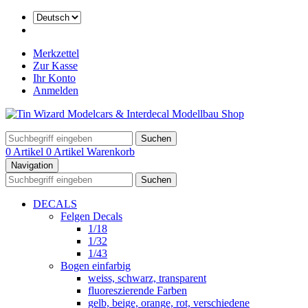
Merkzettel
Zur Kasse
Ihr Konto
Anmelden
Suchen
0 Artikel
0 Artikel
Warenkorb
Navigation
Suchen
DECALS
Felgen Decals
1/18
1/32
1/43
Bogen einfarbig
weiss, schwarz, transparent
fluoreszierende Farben
gelb, beige, orange, rot, verschiedene