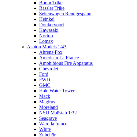
Boom Trike
Rassler Trike
Seitenwagen Renngespann
Heinkel
Donkervoort
Kawasaki
Norton
Lomax
Ashton Models 1/43
Ahrens-Fox
American La France
Amphibious Fire Apparatus
Chevrolet
Ford
FWD
GMC
Hale Water Tower
Mack
Magirus
Moreland
NSU Maßstab 1:32
Seagrave
Ward la france
White
Zubehör