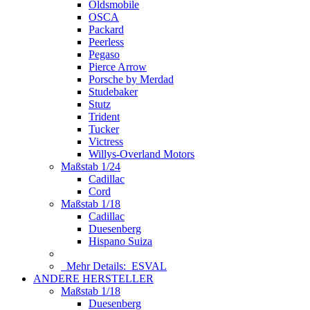
Oldsmobile
OSCA
Packard
Peerless
Pegaso
Pierce Arrow
Porsche by Merdad
Studebaker
Stutz
Trident
Tucker
Victress
Willys-Overland Motors
Maßstab 1/24
Cadillac
Cord
Maßstab 1/18
Cadillac
Duesenberg
Hispano Suiza
Mehr Details:
ESVAL
ANDERE HERSTELLER
Maßstab 1/18
Duesenberg