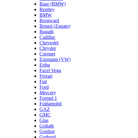
Baur (BMW)
Bentley
BMW
Borgward
Bristol (Zagato)
Bugatti
Cadillac
Chevrolet
Chrysler
Coronet
Enzmann (VW)
Eriba
Facel Vega
Ferrari
Fiat
Ford
Mercury
Formel 1
Fuldamobil
GAZ
GMC
Glas
Goliath
Gordon
Gutbrod