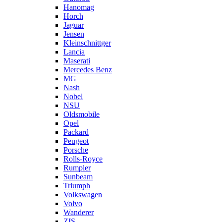
Hanomag
Horch
Jaguar
Jensen
Kleinschnittger
Lancia
Maserati
Mercedes Benz
MG
Nash
Nobel
NSU
Oldsmobile
Opel
Packard
Peugeot
Porsche
Rolls-Royce
Rumpler
Sunbeam
Triumph
Volkswagen
Volvo
Wanderer
ZIS