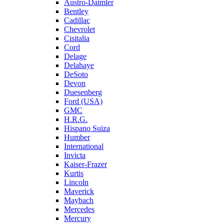
Austro-Daimler
Bentley
Cadillac
Chevrolet
Cisitalia
Cord
Delage
Delahaye
DeSoto
Devon
Duesenberg
Ford (USA)
GMC
H.R.G.
Hispano Suiza
Humber
International
Invicta
Kaiser-Frazer
Kurtis
Lincoln
Maverick
Maybach
Mercedes
Mercury