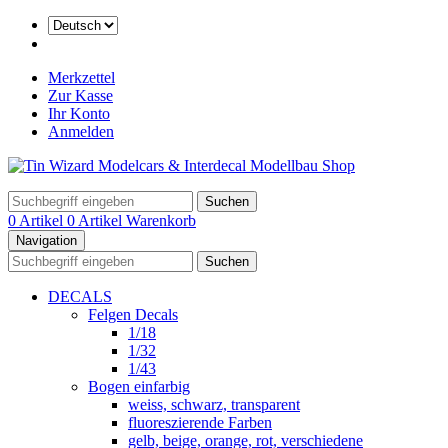
Merkzettel
Zur Kasse
Ihr Konto
Anmelden
Suchen
0 Artikel
0 Artikel
Warenkorb
Navigation
Suchen
DECALS
Felgen Decals
1/18
1/32
1/43
Bogen einfarbig
weiss, schwarz, transparent
fluoreszierende Farben
gelb, beige, orange, rot, verschiedene