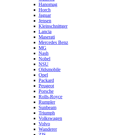
Hanomag
Horch
Jaguar
Jensen
Kleinschnittger
Lancia
Maserati
Mercedes Benz
MG
Nash
Nobel
NSU
Oldsmobile
Opel
Packard
Peugeot
Porsche
Rolls-Royce
Rumpler
Sunbeam
Triumph
Volkswagen
Volvo
Wanderer
ZIS