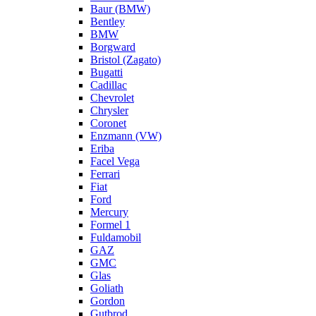
Baur (BMW)
Bentley
BMW
Borgward
Bristol (Zagato)
Bugatti
Cadillac
Chevrolet
Chrysler
Coronet
Enzmann (VW)
Eriba
Facel Vega
Ferrari
Fiat
Ford
Mercury
Formel 1
Fuldamobil
GAZ
GMC
Glas
Goliath
Gordon
Gutbrod