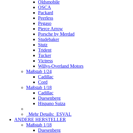
Oldsmobile
OSCA
Packard
Peerless
Pegaso
Pierce Arrow
Porsche by Merdad
Studebaker
Stutz
Trident
Tucker
Victress
Willys-Overland Motors
Maßstab 1/24
Cadillac
Cord
Maßstab 1/18
Cadillac
Duesenberg
Hispano Suiza
Mehr Details:
ESVAL
ANDERE HERSTELLER
Maßstab 1/18
Duesenberg