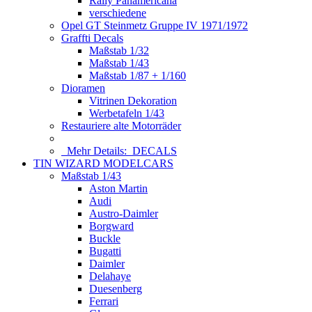
Rally Panamericana
verschiedene
Opel GT Steinmetz Gruppe IV 1971/1972
Graffti Decals
Maßstab 1/32
Maßstab 1/43
Maßstab 1/87 + 1/160
Dioramen
Vitrinen Dekoration
Werbetafeln 1/43
Restauriere alte Motorräder
Mehr Details:
DECALS
TIN WIZARD MODELCARS
Maßstab 1/43
Aston Martin
Audi
Austro-Daimler
Borgward
Buckle
Bugatti
Daimler
Delahaye
Duesenberg
Ferrari