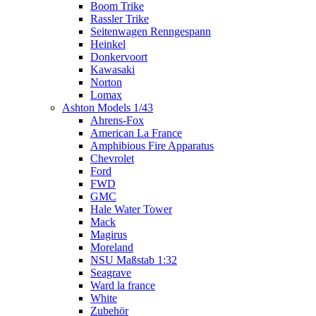
Boom Trike
Rassler Trike
Seitenwagen Renngespann
Heinkel
Donkervoort
Kawasaki
Norton
Lomax
Ashton Models 1/43
Ahrens-Fox
American La France
Amphibious Fire Apparatus
Chevrolet
Ford
FWD
GMC
Hale Water Tower
Mack
Magirus
Moreland
NSU Maßstab 1:32
Seagrave
Ward la france
White
Zubehör