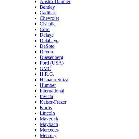
Austro-Daimler
Bentley
Cadillac
Chevrolet
Cisitalia
Cord
Delage
Delahaye
DeSoto
Devon
Duesenberg
Ford (USA)
GMC
H.R.G.
Hispano Suiza
Humber
International
Invicta
Kaiser-Frazer
Kurtis
Lincoln
Maverick
Maybach
Mercedes
Mercury