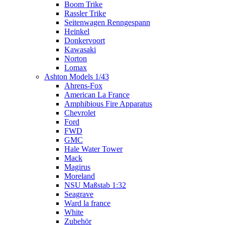
Boom Trike
Rassler Trike
Seitenwagen Renngespann
Heinkel
Donkervoort
Kawasaki
Norton
Lomax
Ashton Models 1/43
Ahrens-Fox
American La France
Amphibious Fire Apparatus
Chevrolet
Ford
FWD
GMC
Hale Water Tower
Mack
Magirus
Moreland
NSU Maßstab 1:32
Seagrave
Ward la france
White
Zubehör