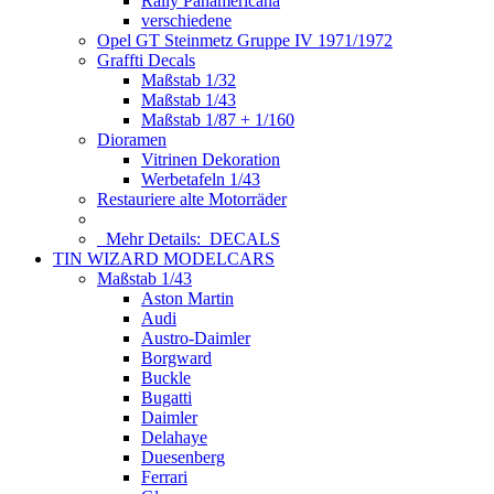
Rally Panamericana
verschiedene
Opel GT Steinmetz Gruppe IV 1971/1972
Graffti Decals
Maßstab 1/32
Maßstab 1/43
Maßstab 1/87 + 1/160
Dioramen
Vitrinen Dekoration
Werbetafeln 1/43
Restauriere alte Motorräder
Mehr Details:
DECALS
TIN WIZARD MODELCARS
Maßstab 1/43
Aston Martin
Audi
Austro-Daimler
Borgward
Buckle
Bugatti
Daimler
Delahaye
Duesenberg
Ferrari