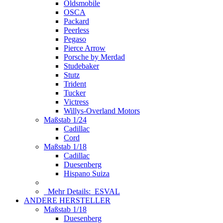
Oldsmobile
OSCA
Packard
Peerless
Pegaso
Pierce Arrow
Porsche by Merdad
Studebaker
Stutz
Trident
Tucker
Victress
Willys-Overland Motors
Maßstab 1/24
Cadillac
Cord
Maßstab 1/18
Cadillac
Duesenberg
Hispano Suiza
Mehr Details:
ESVAL
ANDERE HERSTELLER
Maßstab 1/18
Duesenberg