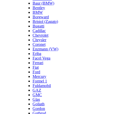
Baur (BMW)
Bentley
BMW
Borgward
Bristol (Zagato)
Bugatti
Cadillac
Chevrolet
Chrysler
Coronet
Enzmann (VW)
Eriba
Facel Vega
Ferrari
Fiat
Ford
Mercury
Formel 1
Fuldamobil
GAZ
GMC
Glas
Goliath
Gordon
Gutbrod