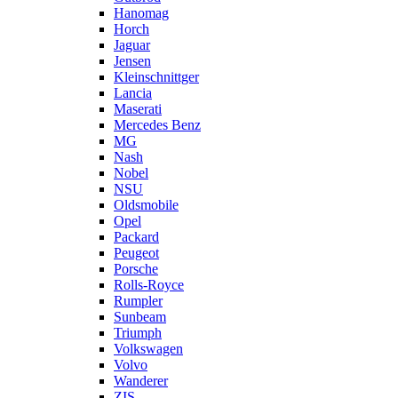
Hanomag
Horch
Jaguar
Jensen
Kleinschnittger
Lancia
Maserati
Mercedes Benz
MG
Nash
Nobel
NSU
Oldsmobile
Opel
Packard
Peugeot
Porsche
Rolls-Royce
Rumpler
Sunbeam
Triumph
Volkswagen
Volvo
Wanderer
ZIS