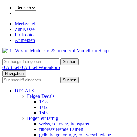
Merkzettel
Zur Kasse
Ihr Konto
Anmelden
Suchen
0 Artikel
0 Artikel
Warenkorb
Navigation
Suchen
DECALS
Felgen Decals
1/18
1/32
1/43
Bogen einfarbig
weiss, schwarz, transparent
fluoreszierende Farben
gelb, beige, orange, rot, verschiedene