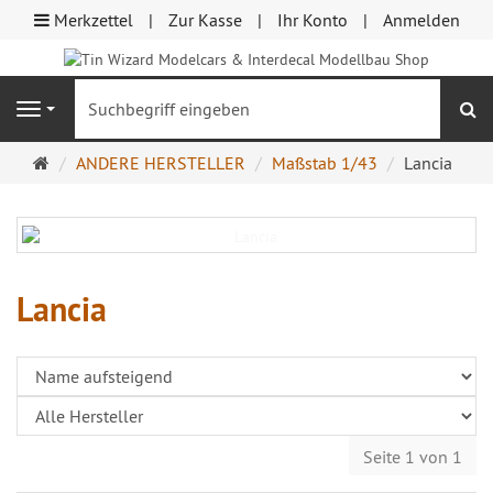
Merkzettel
Zur Kasse
Ihr Konto
Anmelden
S
Navigation
Startseite
ANDERE HERSTELLER
Maßstab 1/43
Lancia
Lancia
Seite 1 von 1