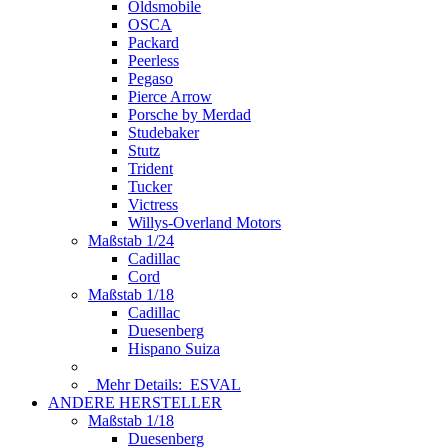
Oldsmobile
OSCA
Packard
Peerless
Pegaso
Pierce Arrow
Porsche by Merdad
Studebaker
Stutz
Trident
Tucker
Victress
Willys-Overland Motors
Maßstab 1/24
Cadillac
Cord
Maßstab 1/18
Cadillac
Duesenberg
Hispano Suiza
Mehr Details:
ESVAL
ANDERE HERSTELLER
Maßstab 1/18
Duesenberg