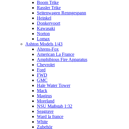
Boom Trike
Rassler Trike
Seitenwagen Renngespann
Heinkel
Donkervoort
Kawasaki
Norton
Lomax
Ashton Models 1/43
Ahrens-Fox
American La France
Amphibious Fire Apparatus
Chevrolet
Ford
FWD
GMC
Hale Water Tower
Mack
Magirus
Moreland
NSU Maßstab 1:32
Seagrave
Ward la france
White
Zubehör