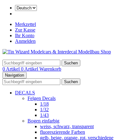
Merkzettel
Zur Kasse
Ihr Konto
Anmelden
Suchen
0 Artikel
0 Artikel
Warenkorb
Navigation
Suchen
DECALS
Felgen Decals
1/18
1/32
1/43
Bogen einfarbig
weiss, schwarz, transparent
fluoreszierende Farben
gelb, beige, orange, rot, verschiedene