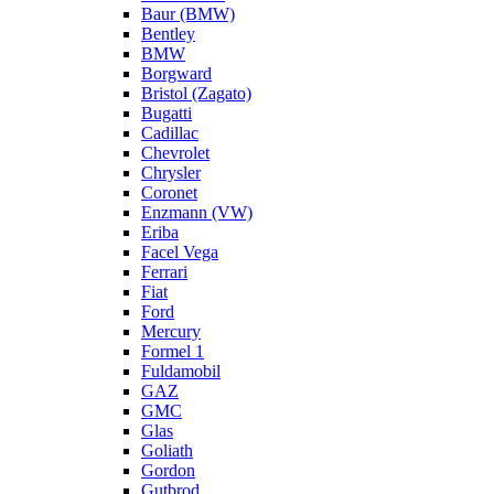
Baur (BMW)
Bentley
BMW
Borgward
Bristol (Zagato)
Bugatti
Cadillac
Chevrolet
Chrysler
Coronet
Enzmann (VW)
Eriba
Facel Vega
Ferrari
Fiat
Ford
Mercury
Formel 1
Fuldamobil
GAZ
GMC
Glas
Goliath
Gordon
Gutbrod