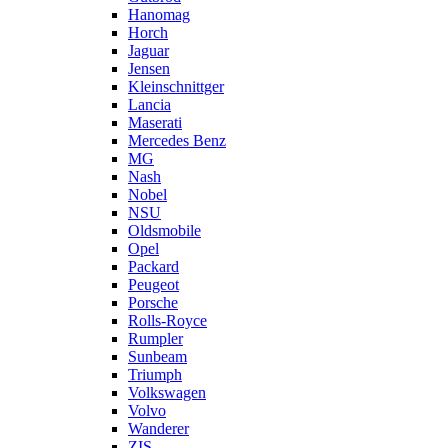
Hanomag
Horch
Jaguar
Jensen
Kleinschnittger
Lancia
Maserati
Mercedes Benz
MG
Nash
Nobel
NSU
Oldsmobile
Opel
Packard
Peugeot
Porsche
Rolls-Royce
Rumpler
Sunbeam
Triumph
Volkswagen
Volvo
Wanderer
ZIS