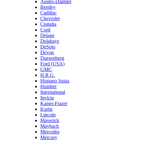
Austro-Daimler
Bentley
Cadillac
Chevrolet
Cisitalia
Cord
Delage
Delahaye
DeSoto
Devon
Duesenberg
Ford (USA)
GMC
H.R.G.
Hispano Suiza
Humber
International
Invicta
Kaiser-Frazer
Kurtis
Lincoln
Maverick
Maybach
Mercedes
Mercury