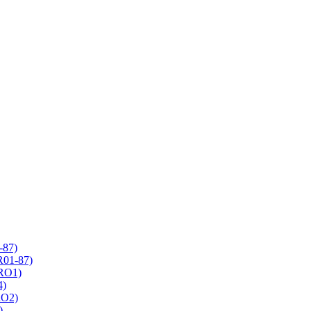
-87)
R01-87)
 RO1)
4)
RO2)
)