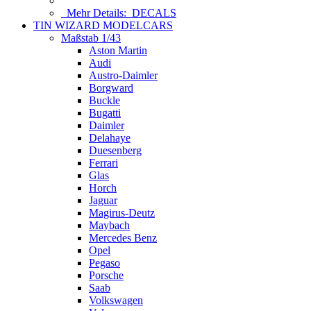
Mehr Details:
DECALS
TIN WIZARD MODELCARS
Maßstab 1/43
Aston Martin
Audi
Austro-Daimler
Borgward
Buckle
Bugatti
Daimler
Delahaye
Duesenberg
Ferrari
Glas
Horch
Jaguar
Magirus-Deutz
Maybach
Mercedes Benz
Opel
Pegaso
Porsche
Saab
Volkswagen