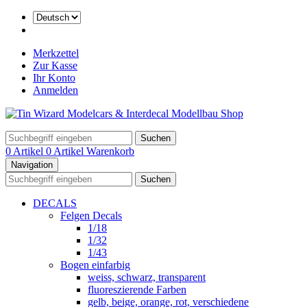
Merkzettel
Zur Kasse
Ihr Konto
Anmelden
Suchen
0 Artikel
0 Artikel
Warenkorb
Navigation
Suchen
DECALS
Felgen Decals
1/18
1/32
1/43
Bogen einfarbig
weiss, schwarz, transparent
fluoreszierende Farben
gelb, beige, orange, rot, verschiedene