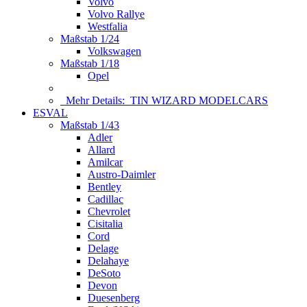
Volvo
Volvo Rallye
Westfalia
Maßstab 1/24
Volkswagen
Maßstab 1/18
Opel
Mehr Details:
TIN WIZARD MODELCARS
ESVAL
Maßstab 1/43
Adler
Allard
Amilcar
Austro-Daimler
Bentley
Cadillac
Chevrolet
Cisitalia
Cord
Delage
Delahaye
DeSoto
Devon
Duesenberg