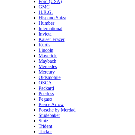
Ford (USA)
GMC
H.R.G.
Hispano Suiza
Humber
International
Invicta
Kaiser-Frazer
Kurtis
Lincoln
Maverick
Maybach
Mercedes
Mercury
Oldsmobile
OSCA
Packard
Peerless
Pegaso
Pierce Arrow
Porsche by Merdad
Studebaker
Stutz
Trident
Tucker