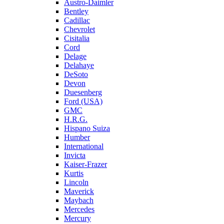
Austro-Daimler
Bentley
Cadillac
Chevrolet
Cisitalia
Cord
Delage
Delahaye
DeSoto
Devon
Duesenberg
Ford (USA)
GMC
H.R.G.
Hispano Suiza
Humber
International
Invicta
Kaiser-Frazer
Kurtis
Lincoln
Maverick
Maybach
Mercedes
Mercury