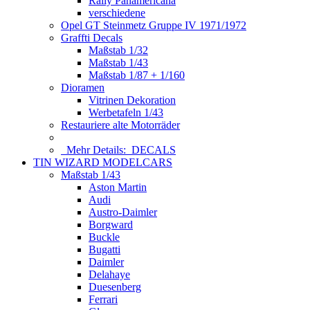
Rally Panamericana
verschiedene
Opel GT Steinmetz Gruppe IV 1971/1972
Graffti Decals
Maßstab 1/32
Maßstab 1/43
Maßstab 1/87 + 1/160
Dioramen
Vitrinen Dekoration
Werbetafeln 1/43
Restauriere alte Motorräder
Mehr Details:
DECALS
TIN WIZARD MODELCARS
Maßstab 1/43
Aston Martin
Audi
Austro-Daimler
Borgward
Buckle
Bugatti
Daimler
Delahaye
Duesenberg
Ferrari