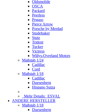
Oldsmobile
OSCA
Packard
Peerless
Pegaso
Pierce Arrow
Porsche by Merdad
Studebaker
Stutz
Trident
Tucker
Victress
Willys-Overland Motors
Maßstab 1/24
Cadillac
Cord
Maßstab 1/18
Cadillac
Duesenberg
Hispano Suiza
Mehr Details:
ESVAL
ANDERE HERSTELLER
Maßstab 1/18
Duesenberg