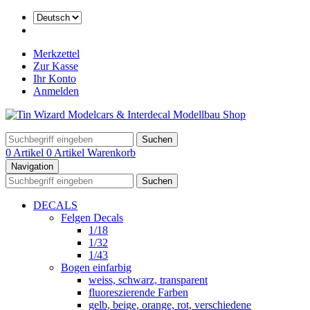
Merkzettel
Zur Kasse
Ihr Konto
Anmelden
Suchen
0 Artikel
0 Artikel
Warenkorb
Navigation
Suchen
DECALS
Felgen Decals
1/18
1/32
1/43
Bogen einfarbig
weiss, schwarz, transparent
fluoreszierende Farben
gelb, beige, orange, rot, verschiedene