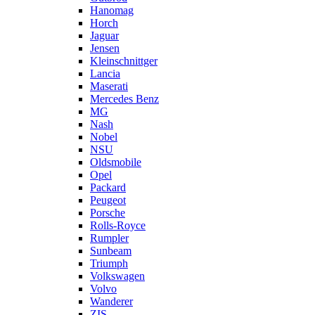
Hanomag
Horch
Jaguar
Jensen
Kleinschnittger
Lancia
Maserati
Mercedes Benz
MG
Nash
Nobel
NSU
Oldsmobile
Opel
Packard
Peugeot
Porsche
Rolls-Royce
Rumpler
Sunbeam
Triumph
Volkswagen
Volvo
Wanderer
ZIS