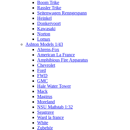
Boom Trike
Rassler Trike
Seitenwagen Renngespann
Heinkel
Donkervoort
Kawasaki
Norton
Lomax
Ashton Models 1/43
Ahrens-Fox
American La France
Amphibious Fire Apparatus
Chevrolet
Ford
FWD
GMC
Hale Water Tower
Mack
Magirus
Moreland
NSU Maßstab 1:32
Seagrave
Ward la france
White
Zubehör