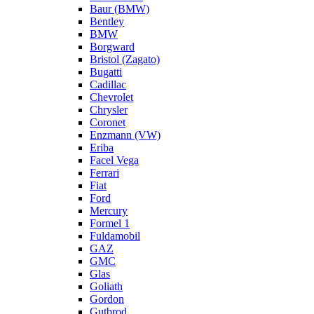
Baur (BMW)
Bentley
BMW
Borgward
Bristol (Zagato)
Bugatti
Cadillac
Chevrolet
Chrysler
Coronet
Enzmann (VW)
Eriba
Facel Vega
Ferrari
Fiat
Ford
Mercury
Formel 1
Fuldamobil
GAZ
GMC
Glas
Goliath
Gordon
Gutbrod