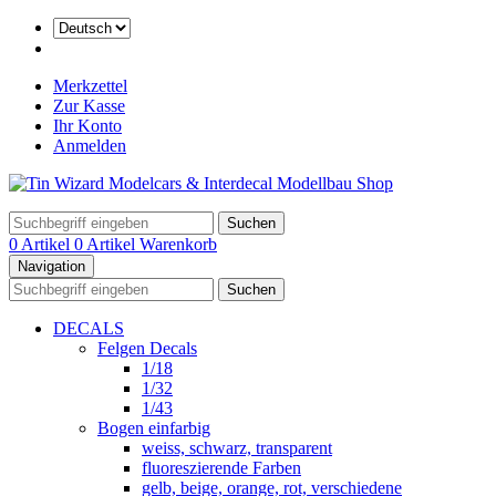
Merkzettel
Zur Kasse
Ihr Konto
Anmelden
Suchen
0 Artikel
0 Artikel
Warenkorb
Navigation
Suchen
DECALS
Felgen Decals
1/18
1/32
1/43
Bogen einfarbig
weiss, schwarz, transparent
fluoreszierende Farben
gelb, beige, orange, rot, verschiedene