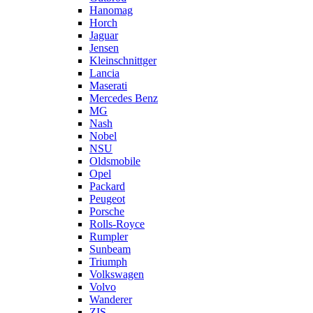
Hanomag
Horch
Jaguar
Jensen
Kleinschnittger
Lancia
Maserati
Mercedes Benz
MG
Nash
Nobel
NSU
Oldsmobile
Opel
Packard
Peugeot
Porsche
Rolls-Royce
Rumpler
Sunbeam
Triumph
Volkswagen
Volvo
Wanderer
ZIS