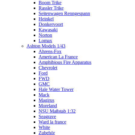
Boom Trike
Rassler Trike
Seitenwagen Renngespann
Heinkel
Donkervoort
Kawasaki
Norton
Lomax
Ashton Models 1/43
Ahrens-Fox
American La France
Amphibious Fire Apparatus
Chevrolet
Ford
FWD
GMC
Hale Water Tower
Mack
Magirus
Moreland
NSU Maßstab 1:32
Seagrave
Ward la france
White
Zubehör