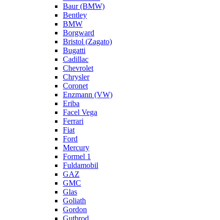
Baur (BMW)
Bentley
BMW
Borgward
Bristol (Zagato)
Bugatti
Cadillac
Chevrolet
Chrysler
Coronet
Enzmann (VW)
Eriba
Facel Vega
Ferrari
Fiat
Ford
Mercury
Formel 1
Fuldamobil
GAZ
GMC
Glas
Goliath
Gordon
Gutbrod