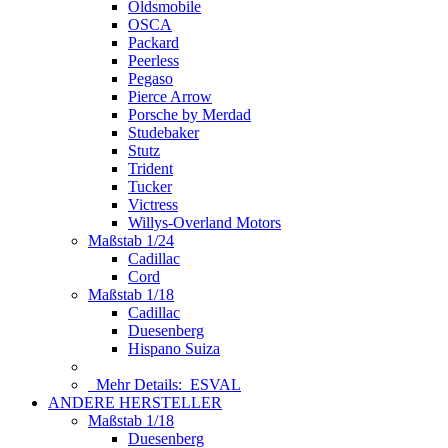
Oldsmobile
OSCA
Packard
Peerless
Pegaso
Pierce Arrow
Porsche by Merdad
Studebaker
Stutz
Trident
Tucker
Victress
Willys-Overland Motors
Maßstab 1/24
Cadillac
Cord
Maßstab 1/18
Cadillac
Duesenberg
Hispano Suiza
Mehr Details:
ESVAL
ANDERE HERSTELLER
Maßstab 1/18
Duesenberg