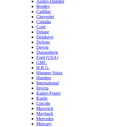
Austro-Daimler
Bentley
Cadillac
Chevrolet
Cisitalia
Cord
Delage
Delahaye
DeSoto
Devon
Duesenberg
Ford (USA)
GMC
H.R.G.
Hispano Suiza
Humber
International
Invicta
Kaiser-Frazer
Kurtis
Lincoln
Maverick
Maybach
Mercedes
Mercury