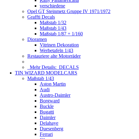
Rally Panamericana
verschiedene
Opel GT Steinmetz Gruppe IV 1971/1972
Graffti Decals
Maßstab 1/32
Maßstab 1/43
Maßstab 1/87 + 1/160
Dioramen
Vitrinen Dekoration
Werbetafeln 1/43
Restauriere alte Motorräder
Mehr Details:
DECALS
TIN WIZARD MODELCARS
Maßstab 1/43
Aston Martin
Audi
Austro-Daimler
Borgward
Buckle
Bugatti
Daimler
Delahaye
Duesenberg
Ferrari