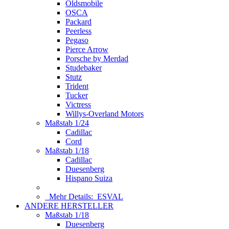
Oldsmobile
OSCA
Packard
Peerless
Pegaso
Pierce Arrow
Porsche by Merdad
Studebaker
Stutz
Trident
Tucker
Victress
Willys-Overland Motors
Maßstab 1/24
Cadillac
Cord
Maßstab 1/18
Cadillac
Duesenberg
Hispano Suiza
Mehr Details:
ESVAL
ANDERE HERSTELLER
Maßstab 1/18
Duesenberg