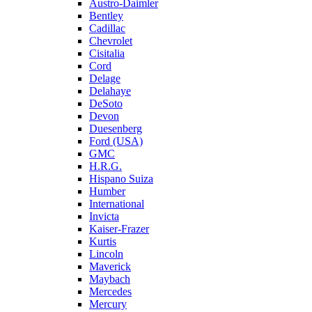
Austro-Daimler
Bentley
Cadillac
Chevrolet
Cisitalia
Cord
Delage
Delahaye
DeSoto
Devon
Duesenberg
Ford (USA)
GMC
H.R.G.
Hispano Suiza
Humber
International
Invicta
Kaiser-Frazer
Kurtis
Lincoln
Maverick
Maybach
Mercedes
Mercury