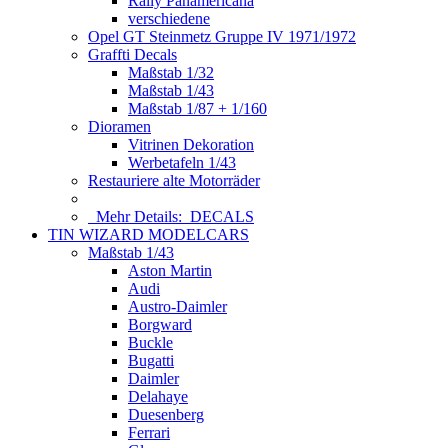
Rally Panamericana
verschiedene
Opel GT Steinmetz Gruppe IV 1971/1972
Graffti Decals
Maßstab 1/32
Maßstab 1/43
Maßstab 1/87 + 1/160
Dioramen
Vitrinen Dekoration
Werbetafeln 1/43
Restauriere alte Motorräder
Mehr Details:
DECALS
TIN WIZARD MODELCARS
Maßstab 1/43
Aston Martin
Audi
Austro-Daimler
Borgward
Buckle
Bugatti
Daimler
Delahaye
Duesenberg
Ferrari