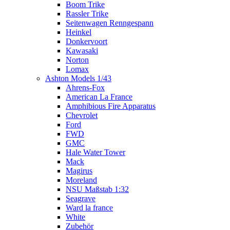
Boom Trike
Rassler Trike
Seitenwagen Renngespann
Heinkel
Donkervoort
Kawasaki
Norton
Lomax
Ashton Models 1/43
Ahrens-Fox
American La France
Amphibious Fire Apparatus
Chevrolet
Ford
FWD
GMC
Hale Water Tower
Mack
Magirus
Moreland
NSU Maßstab 1:32
Seagrave
Ward la france
White
Zubehör