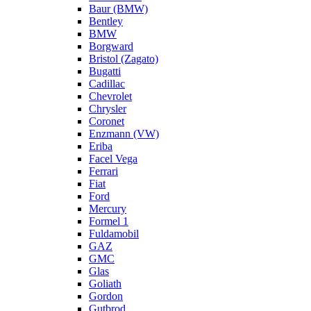
Baur (BMW)
Bentley
BMW
Borgward
Bristol (Zagato)
Bugatti
Cadillac
Chevrolet
Chrysler
Coronet
Enzmann (VW)
Eriba
Facel Vega
Ferrari
Fiat
Ford
Mercury
Formel 1
Fuldamobil
GAZ
GMC
Glas
Goliath
Gordon
Gutbrod