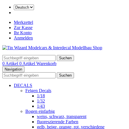
Merkzettel
Zur Kasse
Ihr Konto
Anmelden
Suchen
0 Artikel
0 Artikel
Warenkorb
Navigation
Suchen
DECALS
Felgen Decals
1/18
1/32
1/43
Bogen einfarbig
weiss, schwarz, transparent
fluoreszierende Farben
gelb, beige, orange, rot, verschiedene