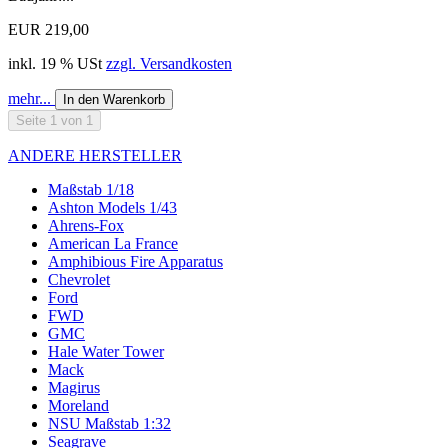
EUR 219,00
inkl. 19 % USt
zzgl. Versandkosten
mehr...
In den Warenkorb
Seite 1 von 1
ANDERE HERSTELLER
Maßstab 1/18
Ashton Models 1/43
Ahrens-Fox
American La France
Amphibious Fire Apparatus
Chevrolet
Ford
FWD
GMC
Hale Water Tower
Mack
Magirus
Moreland
NSU Maßstab 1:32
Seagrave