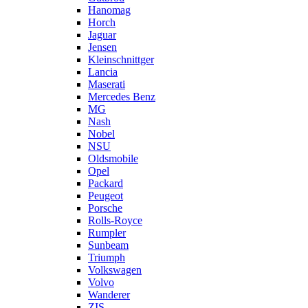
Hanomag
Horch
Jaguar
Jensen
Kleinschnittger
Lancia
Maserati
Mercedes Benz
MG
Nash
Nobel
NSU
Oldsmobile
Opel
Packard
Peugeot
Porsche
Rolls-Royce
Rumpler
Sunbeam
Triumph
Volkswagen
Volvo
Wanderer
ZIS