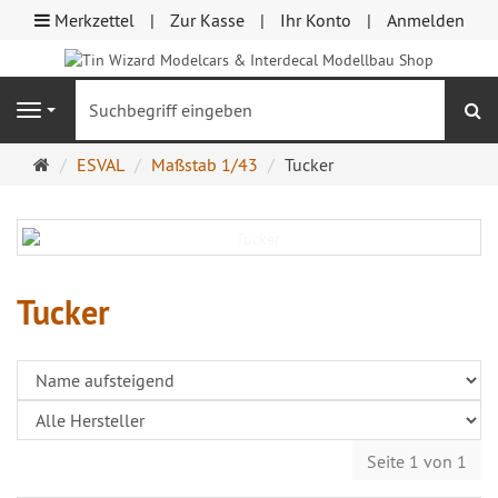
Merkzettel
Zur Kasse
Ihr Konto
Anmelden
S
Navigation
Startseite
ESVAL
Maßstab 1/43
Tucker
Tucker
Seite 1 von 1