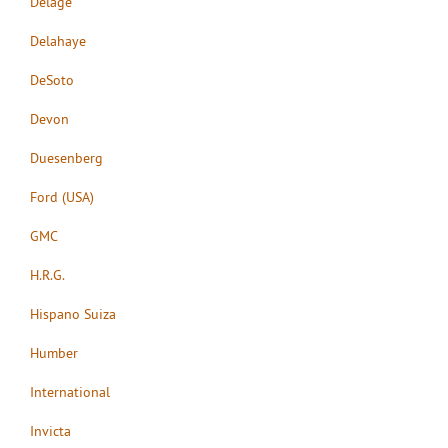
Delage
Delahaye
DeSoto
Devon
Duesenberg
Ford (USA)
GMC
H.R.G.
Hispano Suiza
Humber
International
Invicta