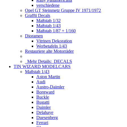
Rally Panamericana
verschiedene
Opel GT Steinmetz Gruppe IV 1971/1972
Graffti Decals
Maßstab 1/32
Maßstab 1/43
Maßstab 1/87 + 1/160
Dioramen
Vitrinen Dekoration
Werbetafeln 1/43
Restauriere alte Motorräder
Mehr Details:
DECALS
TIN WIZARD MODELCARS
Maßstab 1/43
Aston Martin
Audi
Austro-Daimler
Borgward
Buckle
Bugatti
Daimler
Delahaye
Duesenberg
Ferrari