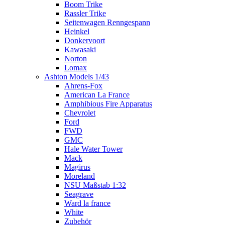
Boom Trike
Rassler Trike
Seitenwagen Renngespann
Heinkel
Donkervoort
Kawasaki
Norton
Lomax
Ashton Models 1/43
Ahrens-Fox
American La France
Amphibious Fire Apparatus
Chevrolet
Ford
FWD
GMC
Hale Water Tower
Mack
Magirus
Moreland
NSU Maßstab 1:32
Seagrave
Ward la france
White
Zubehör