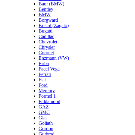
Baur (BMW)
Bentley
BMW
Borgward
Bristol (Zagato)
Bugatti
Cadillac
Chevrolet
Chrysler
Coronet
Enzmann (VW)
Eriba
Facel Vega
Ferrari
Fiat
Ford
Mercury
Formel 1
Fuldamobil
GAZ
GMC
Glas
Goliath
Gordon
Gutbrod