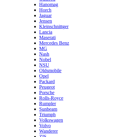
Hanomag
Horch
Jaguar
Jensen
Kleinschnittger
Lancia
Maserati
Mercedes Benz
MG
Nash
Nobel
NSU
Oldsmobile
Opel
Packard
Peugeot
Porsche
Rolls-Royce
Rumpler
Sunbeam
Triumph
Volkswagen
Volvo
Wanderer
ZIS