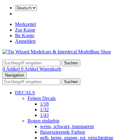
Merkzettel
Zur Kasse
Ihr Konto
Anmelden
Suchen
0 Artikel
0 Artikel
Warenkorb
Navigation
Suchen
DECALS
Felgen Decals
1/18
1/32
1/43
Bogen einfarbig
weiss, schwarz, transparent
fluoreszierende Farben
gelb, beige, orange, rot, verschiedene