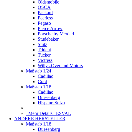
Oldsmobile
OSCA
Packard
Peerless
Pegaso
Pierce Arrow
Porsche by Merdad
Studebaker
Stutz
Trident
Tucker
Victress
Willys-Overland Motors
Maßstab 1/24
Cadillac
Cord
Maßstab 1/18
Cadillac
Duesenberg
Hispano Suiza
Mehr Details:
ESVAL
ANDERE HERSTELLER
Maßstab 1/18
Duesenberg