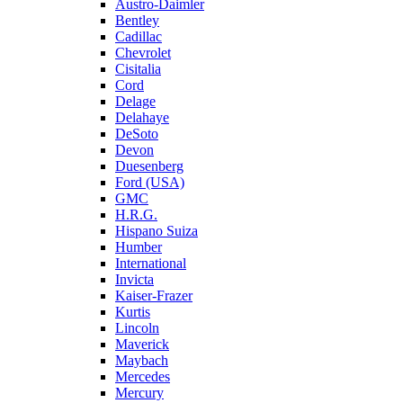
Austro-Daimler
Bentley
Cadillac
Chevrolet
Cisitalia
Cord
Delage
Delahaye
DeSoto
Devon
Duesenberg
Ford (USA)
GMC
H.R.G.
Hispano Suiza
Humber
International
Invicta
Kaiser-Frazer
Kurtis
Lincoln
Maverick
Maybach
Mercedes
Mercury