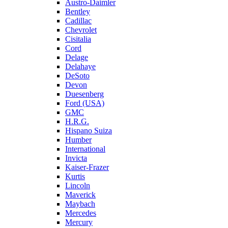
Austro-Daimler
Bentley
Cadillac
Chevrolet
Cisitalia
Cord
Delage
Delahaye
DeSoto
Devon
Duesenberg
Ford (USA)
GMC
H.R.G.
Hispano Suiza
Humber
International
Invicta
Kaiser-Frazer
Kurtis
Lincoln
Maverick
Maybach
Mercedes
Mercury