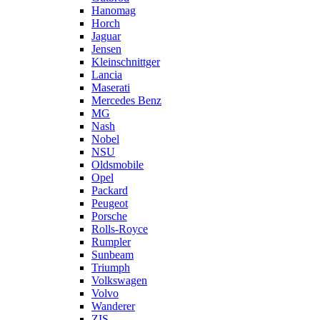
Hanomag
Horch
Jaguar
Jensen
Kleinschnittger
Lancia
Maserati
Mercedes Benz
MG
Nash
Nobel
NSU
Oldsmobile
Opel
Packard
Peugeot
Porsche
Rolls-Royce
Rumpler
Sunbeam
Triumph
Volkswagen
Volvo
Wanderer
ZIS