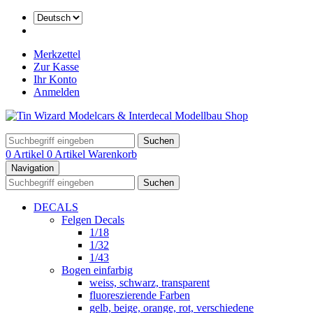
Merkzettel
Zur Kasse
Ihr Konto
Anmelden
Suchen
0 Artikel
0 Artikel
Warenkorb
Navigation
Suchen
DECALS
Felgen Decals
1/18
1/32
1/43
Bogen einfarbig
weiss, schwarz, transparent
fluoreszierende Farben
gelb, beige, orange, rot, verschiedene