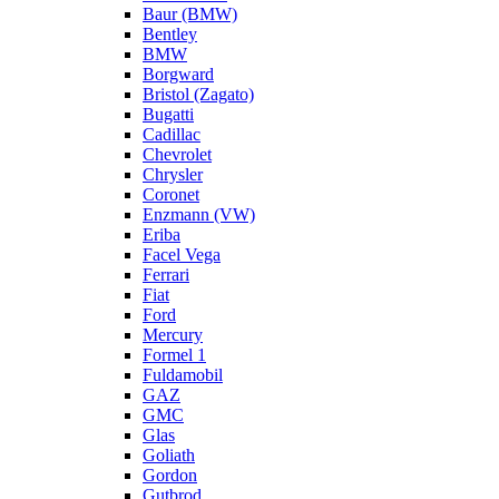
Baur (BMW)
Bentley
BMW
Borgward
Bristol (Zagato)
Bugatti
Cadillac
Chevrolet
Chrysler
Coronet
Enzmann (VW)
Eriba
Facel Vega
Ferrari
Fiat
Ford
Mercury
Formel 1
Fuldamobil
GAZ
GMC
Glas
Goliath
Gordon
Gutbrod