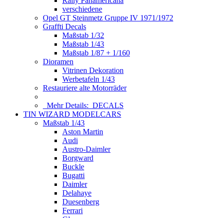
Rally Panamericana
verschiedene
Opel GT Steinmetz Gruppe IV 1971/1972
Graffti Decals
Maßstab 1/32
Maßstab 1/43
Maßstab 1/87 + 1/160
Dioramen
Vitrinen Dekoration
Werbetafeln 1/43
Restauriere alte Motorräder
Mehr Details:
DECALS
TIN WIZARD MODELCARS
Maßstab 1/43
Aston Martin
Audi
Austro-Daimler
Borgward
Buckle
Bugatti
Daimler
Delahaye
Duesenberg
Ferrari