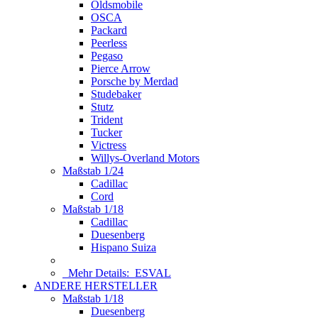
Oldsmobile
OSCA
Packard
Peerless
Pegaso
Pierce Arrow
Porsche by Merdad
Studebaker
Stutz
Trident
Tucker
Victress
Willys-Overland Motors
Maßstab 1/24
Cadillac
Cord
Maßstab 1/18
Cadillac
Duesenberg
Hispano Suiza
Mehr Details:
ESVAL
ANDERE HERSTELLER
Maßstab 1/18
Duesenberg