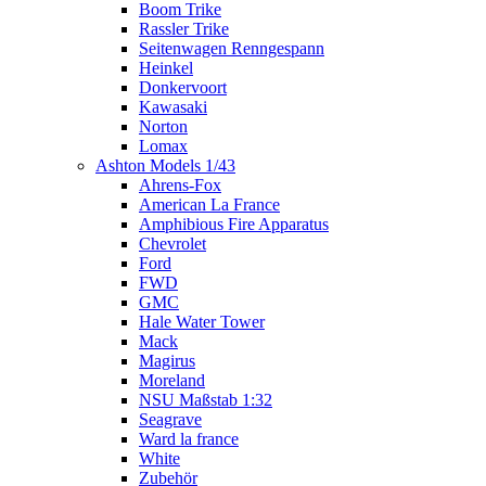
Boom Trike
Rassler Trike
Seitenwagen Renngespann
Heinkel
Donkervoort
Kawasaki
Norton
Lomax
Ashton Models 1/43
Ahrens-Fox
American La France
Amphibious Fire Apparatus
Chevrolet
Ford
FWD
GMC
Hale Water Tower
Mack
Magirus
Moreland
NSU Maßstab 1:32
Seagrave
Ward la france
White
Zubehör