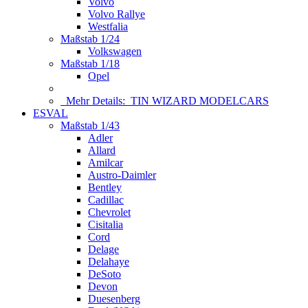
Volvo
Volvo Rallye
Westfalia
Maßstab 1/24
Volkswagen
Maßstab 1/18
Opel
Mehr Details:
TIN WIZARD MODELCARS
ESVAL
Maßstab 1/43
Adler
Allard
Amilcar
Austro-Daimler
Bentley
Cadillac
Chevrolet
Cisitalia
Cord
Delage
Delahaye
DeSoto
Devon
Duesenberg