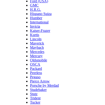
Ford (USA)
GMC
H.R.G.
Hispano Suiza
Humber
International
Invicta
Kaiser-Frazer
Kurtis
Lincoln
Maverick
Maybach
Mercedes
Mercury
Oldsmobile
OSCA
Packard
Peerless
Pegaso
Pierce Arrow
Porsche by Merdad
Studebaker
Stutz
Trident
Tucker