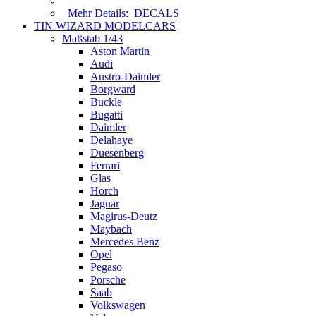
Mehr Details:
DECALS
TIN WIZARD MODELCARS
Maßstab 1/43
Aston Martin
Audi
Austro-Daimler
Borgward
Buckle
Bugatti
Daimler
Delahaye
Duesenberg
Ferrari
Glas
Horch
Jaguar
Magirus-Deutz
Maybach
Mercedes Benz
Opel
Pegaso
Porsche
Saab
Volkswagen