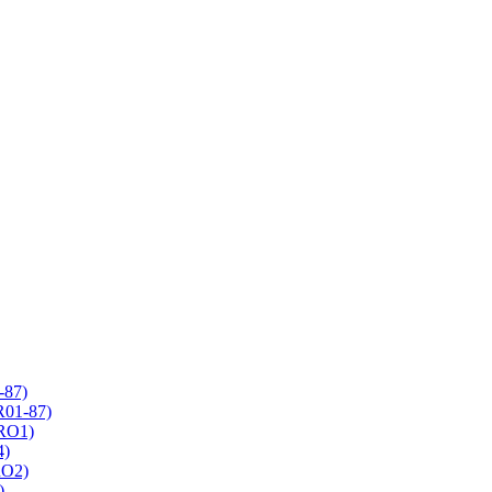
-87)
R01-87)
 RO1)
4)
RO2)
)