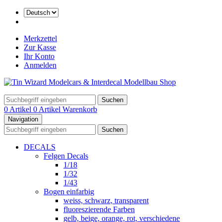
Merkzettel
Zur Kasse
Ihr Konto
Anmelden
Suchen
0 Artikel
0 Artikel
Warenkorb
Navigation
Suchen
DECALS
Felgen Decals
1/18
1/32
1/43
Bogen einfarbig
weiss, schwarz, transparent
fluoreszierende Farben
gelb, beige, orange, rot, verschiedene