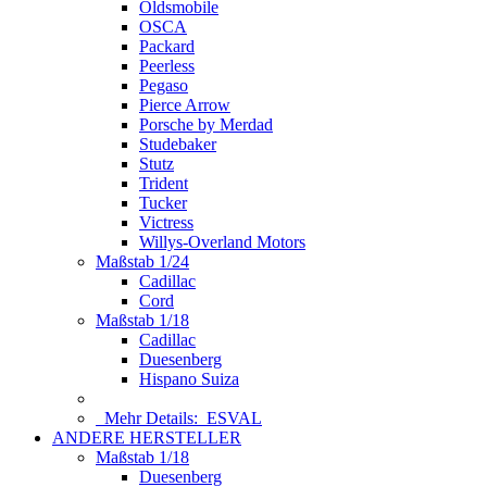
Oldsmobile
OSCA
Packard
Peerless
Pegaso
Pierce Arrow
Porsche by Merdad
Studebaker
Stutz
Trident
Tucker
Victress
Willys-Overland Motors
Maßstab 1/24
Cadillac
Cord
Maßstab 1/18
Cadillac
Duesenberg
Hispano Suiza
Mehr Details:
ESVAL
ANDERE HERSTELLER
Maßstab 1/18
Duesenberg