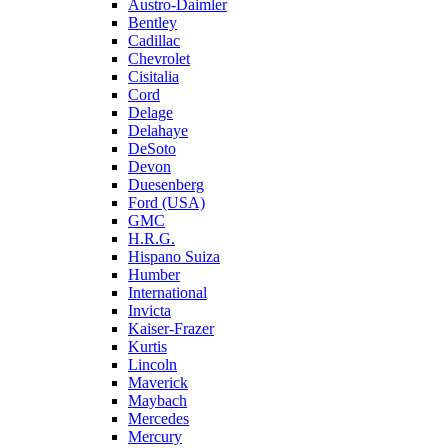
Austro-Daimler
Bentley
Cadillac
Chevrolet
Cisitalia
Cord
Delage
Delahaye
DeSoto
Devon
Duesenberg
Ford (USA)
GMC
H.R.G.
Hispano Suiza
Humber
International
Invicta
Kaiser-Frazer
Kurtis
Lincoln
Maverick
Maybach
Mercedes
Mercury