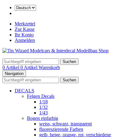
Merkzettel
Zur Kasse
Ihr Konto
Anmelden
Suchen
0 Artikel
0 Artikel
Warenkorb
Navigation
Suchen
DECALS
Felgen Decals
1/18
1/32
1/43
Bogen einfarbig
weiss, schwarz, transparent
fluoreszierende Farben
gelb, beige, orange, rot, verschiedene