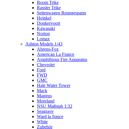
Boom Trike
Rassler Trike
Seitenwagen Renngespann
Heinkel
Donkervoort
Kawasaki
Norton
Lomax
Ashton Models 1/43
Ahrens-Fox
American La France
Amphibious Fire Apparatus
Chevrolet
Ford
FWD
GMC
Hale Water Tower
Mack
Magirus
Moreland
NSU Maßstab 1:32
Seagrave
Ward la france
White
Zubehör