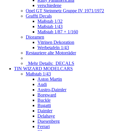
Rally Panamericana
verschiedene
Opel GT Steinmetz Gruppe IV 1971/1972
Graffti Decals
Maßstab 1/32
Maßstab 1/43
Maßstab 1/87 + 1/160
Dioramen
Vitrinen Dekoration
Werbetafeln 1/43
Restauriere alte Motorräder
Mehr Details:
DECALS
TIN WIZARD MODELCARS
Maßstab 1/43
Aston Martin
Audi
Austro-Daimler
Borgward
Buckle
Bugatti
Daimler
Delahaye
Duesenberg
Ferrari