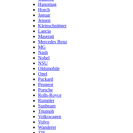
Hanomag
Horch
Jaguar
Jensen
Kleinschnittger
Lancia
Maserati
Mercedes Benz
MG
Nash
Nobel
NSU
Oldsmobile
Opel
Packard
Peugeot
Porsche
Rolls-Royce
Rumpler
Sunbeam
Triumph
Volkswagen
Volvo
Wanderer
ZIS