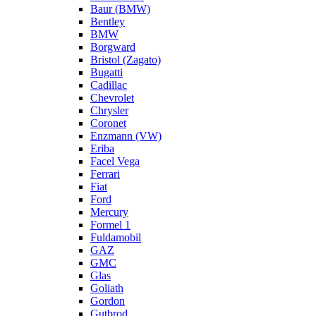
Baur (BMW)
Bentley
BMW
Borgward
Bristol (Zagato)
Bugatti
Cadillac
Chevrolet
Chrysler
Coronet
Enzmann (VW)
Eriba
Facel Vega
Ferrari
Fiat
Ford
Mercury
Formel 1
Fuldamobil
GAZ
GMC
Glas
Goliath
Gordon
Gutbrod