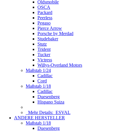
Oldsmobile
OSCA
Packard
Peerless
Pegaso
Pierce Arrow
Porsche by Merdad
Studebaker
Stutz
Trident
Tucker
Victress
Willys-Overland Motors
Maßstab 1/24
Cadillac
Cord
Maßstab 1/18
Cadillac
Duesenberg
Hispano Suiza
Mehr Details:
ESVAL
ANDERE HERSTELLER
Maßstab 1/18
Duesenberg