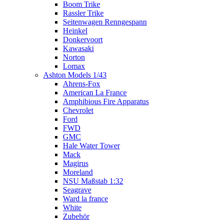
Boom Trike
Rassler Trike
Seitenwagen Renngespann
Heinkel
Donkervoort
Kawasaki
Norton
Lomax
Ashton Models 1/43
Ahrens-Fox
American La France
Amphibious Fire Apparatus
Chevrolet
Ford
FWD
GMC
Hale Water Tower
Mack
Magirus
Moreland
NSU Maßstab 1:32
Seagrave
Ward la france
White
Zubehör