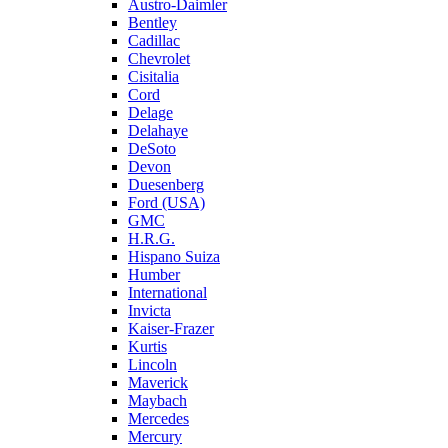
Austro-Daimler
Bentley
Cadillac
Chevrolet
Cisitalia
Cord
Delage
Delahaye
DeSoto
Devon
Duesenberg
Ford (USA)
GMC
H.R.G.
Hispano Suiza
Humber
International
Invicta
Kaiser-Frazer
Kurtis
Lincoln
Maverick
Maybach
Mercedes
Mercury