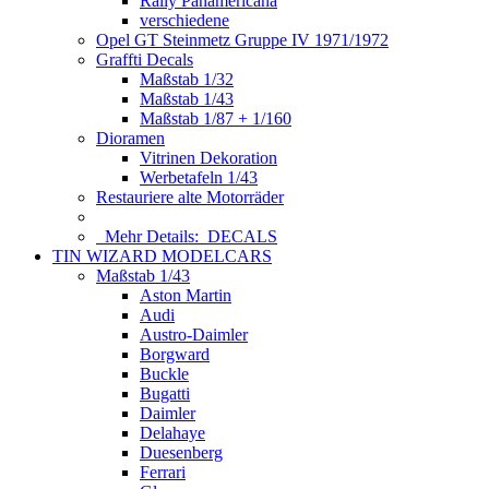
Rally Panamericana
verschiedene
Opel GT Steinmetz Gruppe IV 1971/1972
Graffti Decals
Maßstab 1/32
Maßstab 1/43
Maßstab 1/87 + 1/160
Dioramen
Vitrinen Dekoration
Werbetafeln 1/43
Restauriere alte Motorräder
Mehr Details:
DECALS
TIN WIZARD MODELCARS
Maßstab 1/43
Aston Martin
Audi
Austro-Daimler
Borgward
Buckle
Bugatti
Daimler
Delahaye
Duesenberg
Ferrari