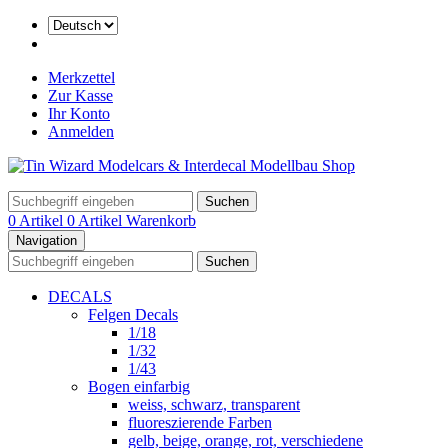
Merkzettel
Zur Kasse
Ihr Konto
Anmelden
Suchen
0 Artikel
0 Artikel
Warenkorb
Navigation
Suchen
DECALS
Felgen Decals
1/18
1/32
1/43
Bogen einfarbig
weiss, schwarz, transparent
fluoreszierende Farben
gelb, beige, orange, rot, verschiedene