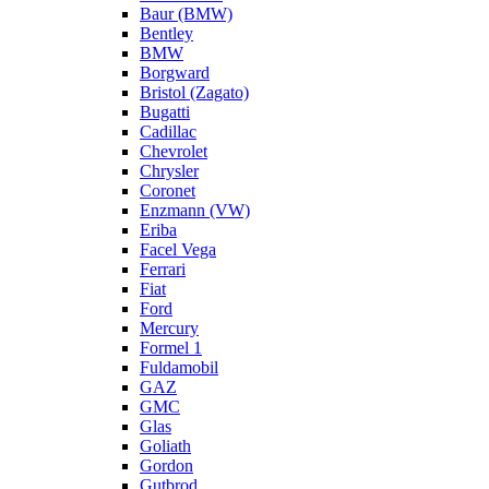
Baur (BMW)
Bentley
BMW
Borgward
Bristol (Zagato)
Bugatti
Cadillac
Chevrolet
Chrysler
Coronet
Enzmann (VW)
Eriba
Facel Vega
Ferrari
Fiat
Ford
Mercury
Formel 1
Fuldamobil
GAZ
GMC
Glas
Goliath
Gordon
Gutbrod