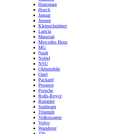
Hanomag
Horch
Jaguar
Jensen
Kleinschnittger
Lancia
Maserati
Mercedes Benz
MG
Nash
Nobel
NSU
Oldsmobile
Opel
Packard
Peugeot
Porsche
Rolls-Royce
Rumpler
Sunbeam
Triumph
Volkswagen
Volvo
Wanderer
ZIS