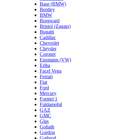
Baur (BMW)
Bentley
BMW
Borgward
Bristol (Zagato)
Bugatti
Cadillac
Chevrolet
Chrysler
Coronet
Enzmann (VW)
Eriba
Facel Vega
Ferrari
Fiat
Ford
Mercury
Formel 1
Fuldamobil
GAZ
GMC
Glas
Goliath
Gordon
Gutbrod