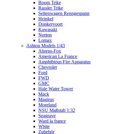
Boom Trike
Rassler Trike
Seitenwagen Renngespann
Heinkel
Donkervoort
Kawasaki
Norton
Lomax
Ashton Models 1/43
Ahrens-Fox
American La France
Amphibious Fire Apparatus
Chevrolet
Ford
FWD
GMC
Hale Water Tower
Mack
Magirus
Moreland
NSU Maßstab 1:32
Seagrave
Ward la france
White
Zubehör