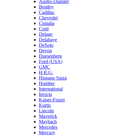
Austro-Daimler
Bentley
Cadillac
Chevrolet
Cisitalia
Cord
Delage
Delahaye
DeSoto
Devon
Duesenberg
Ford (USA)
GMC
H.R.G.
Hispano Suiza
Humber
International
Invicta
Kaiser-Frazer
Kurtis
Lincoln
Maverick
Maybach
Mercedes
Mercury