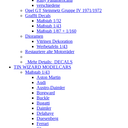
Rally Panamericana
verschiedene
Opel GT Steinmetz Gruppe IV 1971/1972
Graffti Decals
Maßstab 1/32
Maßstab 1/43
Maßstab 1/87 + 1/160
Dioramen
Vitrinen Dekoration
Werbetafeln 1/43
Restauriere alte Motorräder
Mehr Details:
DECALS
TIN WIZARD MODELCARS
Maßstab 1/43
Aston Martin
Audi
Austro-Daimler
Borgward
Buckle
Bugatti
Daimler
Delahaye
Duesenberg
Ferrari