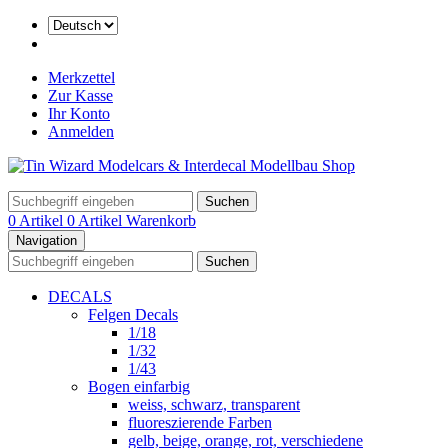
Merkzettel
Zur Kasse
Ihr Konto
Anmelden
Suchen
0 Artikel
0 Artikel
Warenkorb
Navigation
Suchen
DECALS
Felgen Decals
1/18
1/32
1/43
Bogen einfarbig
weiss, schwarz, transparent
fluoreszierende Farben
gelb, beige, orange, rot, verschiedene