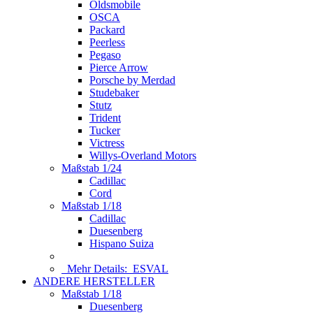
Oldsmobile
OSCA
Packard
Peerless
Pegaso
Pierce Arrow
Porsche by Merdad
Studebaker
Stutz
Trident
Tucker
Victress
Willys-Overland Motors
Maßstab 1/24
Cadillac
Cord
Maßstab 1/18
Cadillac
Duesenberg
Hispano Suiza
Mehr Details:
ESVAL
ANDERE HERSTELLER
Maßstab 1/18
Duesenberg