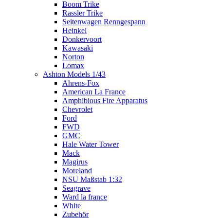
Boom Trike
Rassler Trike
Seitenwagen Renngespann
Heinkel
Donkervoort
Kawasaki
Norton
Lomax
Ashton Models 1/43
Ahrens-Fox
American La France
Amphibious Fire Apparatus
Chevrolet
Ford
FWD
GMC
Hale Water Tower
Mack
Magirus
Moreland
NSU Maßstab 1:32
Seagrave
Ward la france
White
Zubehör