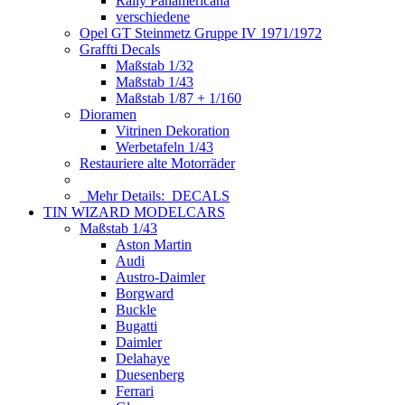
Rally Panamericana
verschiedene
Opel GT Steinmetz Gruppe IV 1971/1972
Graffti Decals
Maßstab 1/32
Maßstab 1/43
Maßstab 1/87 + 1/160
Dioramen
Vitrinen Dekoration
Werbetafeln 1/43
Restauriere alte Motorräder
Mehr Details:
DECALS
TIN WIZARD MODELCARS
Maßstab 1/43
Aston Martin
Audi
Austro-Daimler
Borgward
Buckle
Bugatti
Daimler
Delahaye
Duesenberg
Ferrari