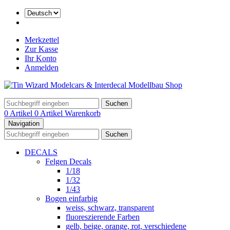
Merkzettel
Zur Kasse
Ihr Konto
Anmelden
Suchen
0 Artikel
0 Artikel
Warenkorb
Navigation
Suchen
DECALS
Felgen Decals
1/18
1/32
1/43
Bogen einfarbig
weiss, schwarz, transparent
fluoreszierende Farben
gelb, beige, orange, rot, verschiedene