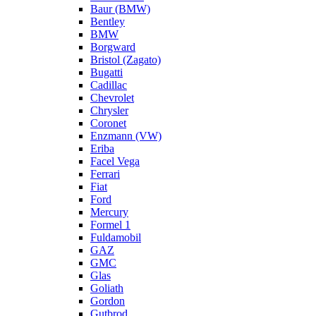
Baur (BMW)
Bentley
BMW
Borgward
Bristol (Zagato)
Bugatti
Cadillac
Chevrolet
Chrysler
Coronet
Enzmann (VW)
Eriba
Facel Vega
Ferrari
Fiat
Ford
Mercury
Formel 1
Fuldamobil
GAZ
GMC
Glas
Goliath
Gordon
Gutbrod