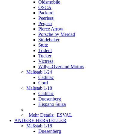
Oldsmobile
OSCA
Packard
Peerless
Pegaso
Pierce Arrow
Porsche by Merdad
Studebaker
Stutz
Trident
Tucker
Victress
Willys-Overland Motors
Maßstab 1/24
Cadillac
Cord
Maßstab 1/18
Cadillac
Duesenberg
Hispano Suiza
Mehr Details:
ESVAL
ANDERE HERSTELLER
Maßstab 1/18
Duesenberg