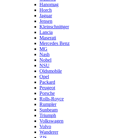
Hanomag
Horch
Jaguar
Jensen
Kleinschnittger
Lancia
Maserati
Mercedes Benz
MG
Nash
Nobel
NSU
Oldsmobile
Opel
Packard
Peugeot
Porsche
Rolls-Royce
Rumpler
Sunbeam
Triumph
Volkswagen
Volvo
Wanderer
ZIS