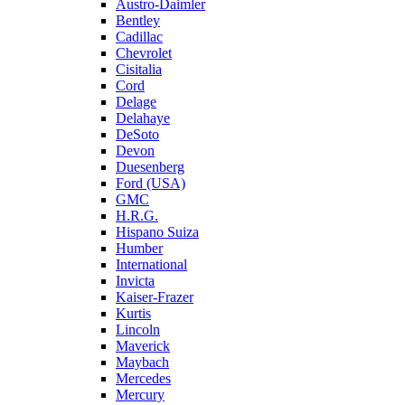
Austro-Daimler
Bentley
Cadillac
Chevrolet
Cisitalia
Cord
Delage
Delahaye
DeSoto
Devon
Duesenberg
Ford (USA)
GMC
H.R.G.
Hispano Suiza
Humber
International
Invicta
Kaiser-Frazer
Kurtis
Lincoln
Maverick
Maybach
Mercedes
Mercury