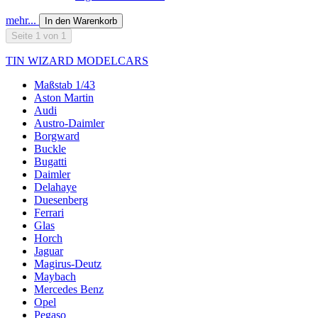
mehr...
In den Warenkorb
Seite 1 von 1
TIN WIZARD MODELCARS
Maßstab 1/43
Aston Martin
Audi
Austro-Daimler
Borgward
Buckle
Bugatti
Daimler
Delahaye
Duesenberg
Ferrari
Glas
Horch
Jaguar
Magirus-Deutz
Maybach
Mercedes Benz
Opel
Pegaso