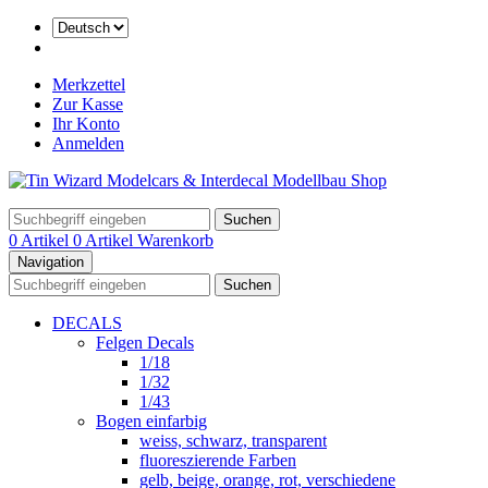
Merkzettel
Zur Kasse
Ihr Konto
Anmelden
Suchen
0 Artikel
0 Artikel
Warenkorb
Navigation
Suchen
DECALS
Felgen Decals
1/18
1/32
1/43
Bogen einfarbig
weiss, schwarz, transparent
fluoreszierende Farben
gelb, beige, orange, rot, verschiedene