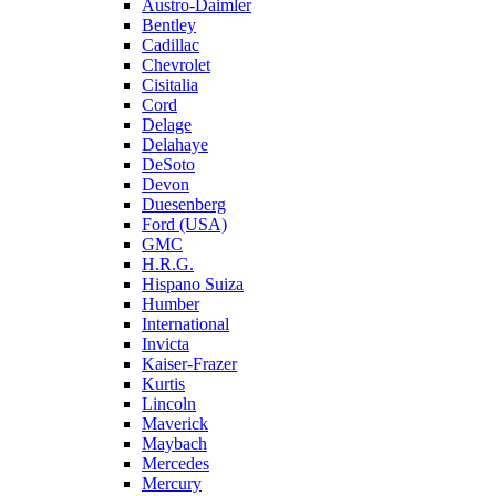
Austro-Daimler
Bentley
Cadillac
Chevrolet
Cisitalia
Cord
Delage
Delahaye
DeSoto
Devon
Duesenberg
Ford (USA)
GMC
H.R.G.
Hispano Suiza
Humber
International
Invicta
Kaiser-Frazer
Kurtis
Lincoln
Maverick
Maybach
Mercedes
Mercury