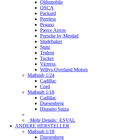
Oldsmobile
OSCA
Packard
Peerless
Pegaso
Pierce Arrow
Porsche by Merdad
Studebaker
Stutz
Trident
Tucker
Victress
Willys-Overland Motors
Maßstab 1/24
Cadillac
Cord
Maßstab 1/18
Cadillac
Duesenberg
Hispano Suiza
Mehr Details:
ESVAL
ANDERE HERSTELLER
Maßstab 1/18
Duesenberg