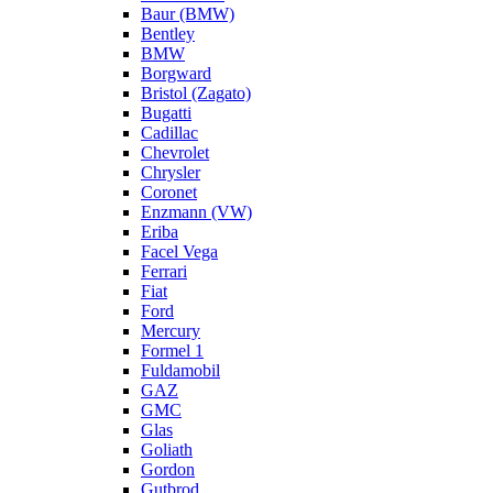
Baur (BMW)
Bentley
BMW
Borgward
Bristol (Zagato)
Bugatti
Cadillac
Chevrolet
Chrysler
Coronet
Enzmann (VW)
Eriba
Facel Vega
Ferrari
Fiat
Ford
Mercury
Formel 1
Fuldamobil
GAZ
GMC
Glas
Goliath
Gordon
Gutbrod