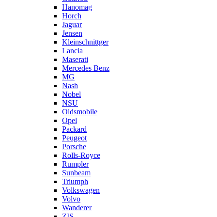
Hanomag
Horch
Jaguar
Jensen
Kleinschnittger
Lancia
Maserati
Mercedes Benz
MG
Nash
Nobel
NSU
Oldsmobile
Opel
Packard
Peugeot
Porsche
Rolls-Royce
Rumpler
Sunbeam
Triumph
Volkswagen
Volvo
Wanderer
ZIS