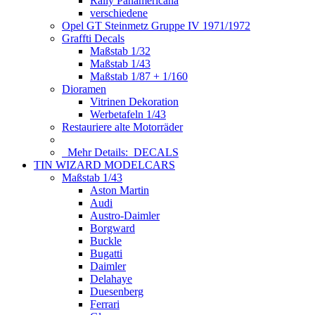
Rally Panamericana
verschiedene
Opel GT Steinmetz Gruppe IV 1971/1972
Graffti Decals
Maßstab 1/32
Maßstab 1/43
Maßstab 1/87 + 1/160
Dioramen
Vitrinen Dekoration
Werbetafeln 1/43
Restauriere alte Motorräder
Mehr Details:
DECALS
TIN WIZARD MODELCARS
Maßstab 1/43
Aston Martin
Audi
Austro-Daimler
Borgward
Buckle
Bugatti
Daimler
Delahaye
Duesenberg
Ferrari