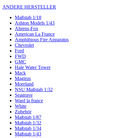
ANDERE HERSTELLER
Maßstab 1/18
Ashton Models 1/43
Ahrens-Fox
American La France
Amphibious Fire Apparatus
Chevrolet
Ford
FWD
GMC
Hale Water Tower
Mack
Magirus
Moreland
NSU Maßstab 1:32
Seagrave
Ward la france
White
Zubehör
Maßstab 1/87
Maßstab 1/32
Maßstab 1/34
Maßstab 1/43