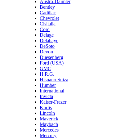
Austro-Daimler
Bentley
Cadillac
Chevrolet
Cisitalia
Cord
Delage
Delahaye
DeSoto
Devon
Duesenberg
Ford (USA)
GMC
H.R.G.
Hispano Suiza
Humber
International
Invicta
Kaiser-Frazer
Kurtis
Lincoln
Maverick
Maybach
Mercedes
Mercury