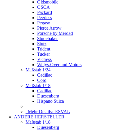
Oldsmobile
OSCA
Packard
Peerless
Pegaso
Pierce Arrow
Porsche by Merdad
Studebaker
Stutz
Trident
Tucker
Victress
Willys-Overland Motors
Maßstab 1/24
Cadillac
Cord
Maßstab 1/18
Cadillac
Duesenberg
Hispano Suiza
Mehr Details:
ESVAL
ANDERE HERSTELLER
Maßstab 1/18
Duesenberg