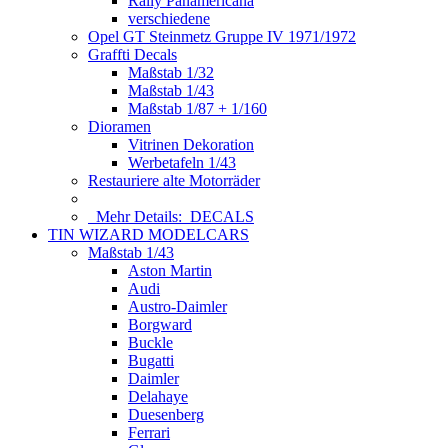
Rally Panamericana
verschiedene
Opel GT Steinmetz Gruppe IV 1971/1972
Graffti Decals
Maßstab 1/32
Maßstab 1/43
Maßstab 1/87 + 1/160
Dioramen
Vitrinen Dekoration
Werbetafeln 1/43
Restauriere alte Motorräder
Mehr Details:
DECALS
TIN WIZARD MODELCARS
Maßstab 1/43
Aston Martin
Audi
Austro-Daimler
Borgward
Buckle
Bugatti
Daimler
Delahaye
Duesenberg
Ferrari