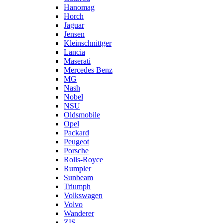
Hanomag
Horch
Jaguar
Jensen
Kleinschnittger
Lancia
Maserati
Mercedes Benz
MG
Nash
Nobel
NSU
Oldsmobile
Opel
Packard
Peugeot
Porsche
Rolls-Royce
Rumpler
Sunbeam
Triumph
Volkswagen
Volvo
Wanderer
ZIS