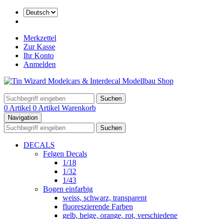
Merkzettel
Zur Kasse
Ihr Konto
Anmelden
Suchen
0 Artikel
0 Artikel
Warenkorb
Navigation
Suchen
DECALS
Felgen Decals
1/18
1/32
1/43
Bogen einfarbig
weiss, schwarz, transparent
fluoreszierende Farben
gelb, beige, orange, rot, verschiedene