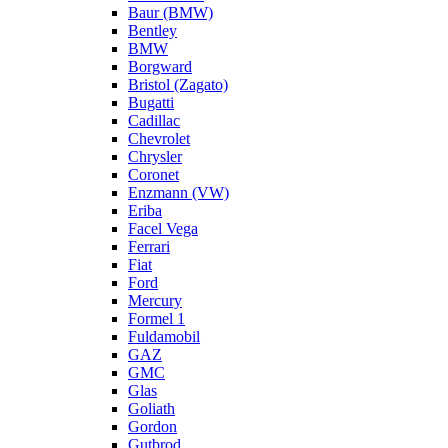
Baur (BMW)
Bentley
BMW
Borgward
Bristol (Zagato)
Bugatti
Cadillac
Chevrolet
Chrysler
Coronet
Enzmann (VW)
Eriba
Facel Vega
Ferrari
Fiat
Ford
Mercury
Formel 1
Fuldamobil
GAZ
GMC
Glas
Goliath
Gordon
Gutbrod