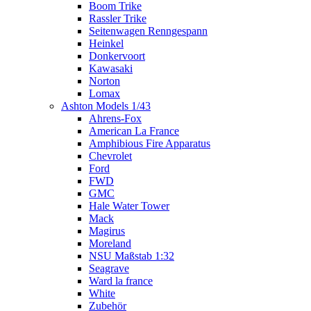
Boom Trike
Rassler Trike
Seitenwagen Renngespann
Heinkel
Donkervoort
Kawasaki
Norton
Lomax
Ashton Models 1/43
Ahrens-Fox
American La France
Amphibious Fire Apparatus
Chevrolet
Ford
FWD
GMC
Hale Water Tower
Mack
Magirus
Moreland
NSU Maßstab 1:32
Seagrave
Ward la france
White
Zubehör