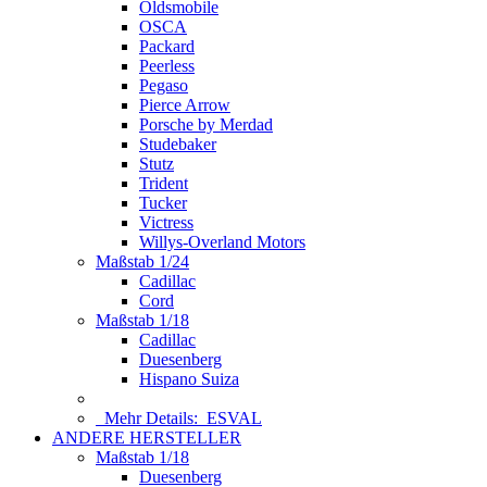
Oldsmobile
OSCA
Packard
Peerless
Pegaso
Pierce Arrow
Porsche by Merdad
Studebaker
Stutz
Trident
Tucker
Victress
Willys-Overland Motors
Maßstab 1/24
Cadillac
Cord
Maßstab 1/18
Cadillac
Duesenberg
Hispano Suiza
Mehr Details:
ESVAL
ANDERE HERSTELLER
Maßstab 1/18
Duesenberg