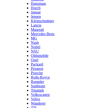
Hanomag
Horch
Jaguar
Jensen
Kleinschnittger
Lancia
Maserati
Mercedes Benz
MG
Nash
Nobel
NSU
Oldsmobile
Opel
Packard
Peugeot
Porsche
Rolls-Royce
Rumpler
Sunbeam
Triumph
Volkswagen
Volvo
Wanderer
ZIS