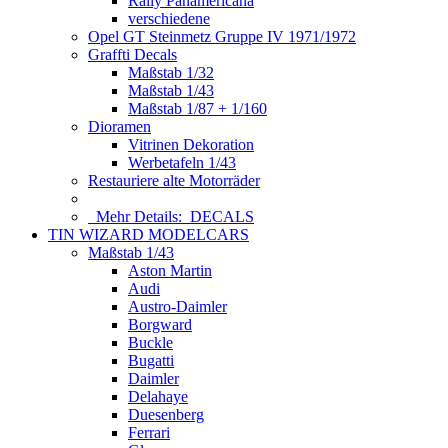
Rally Panamericana
verschiedene
Opel GT Steinmetz Gruppe IV 1971/1972
Graffti Decals
Maßstab 1/32
Maßstab 1/43
Maßstab 1/87 + 1/160
Dioramen
Vitrinen Dekoration
Werbetafeln 1/43
Restauriere alte Motorräder
Mehr Details:
DECALS
TIN WIZARD MODELCARS
Maßstab 1/43
Aston Martin
Audi
Austro-Daimler
Borgward
Buckle
Bugatti
Daimler
Delahaye
Duesenberg
Ferrari