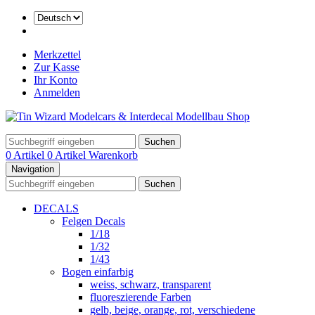
Merkzettel
Zur Kasse
Ihr Konto
Anmelden
Suchen
0 Artikel
0 Artikel
Warenkorb
Navigation
Suchen
DECALS
Felgen Decals
1/18
1/32
1/43
Bogen einfarbig
weiss, schwarz, transparent
fluoreszierende Farben
gelb, beige, orange, rot, verschiedene