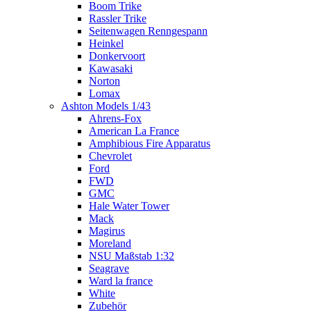
Boom Trike
Rassler Trike
Seitenwagen Renngespann
Heinkel
Donkervoort
Kawasaki
Norton
Lomax
Ashton Models 1/43
Ahrens-Fox
American La France
Amphibious Fire Apparatus
Chevrolet
Ford
FWD
GMC
Hale Water Tower
Mack
Magirus
Moreland
NSU Maßstab 1:32
Seagrave
Ward la france
White
Zubehör