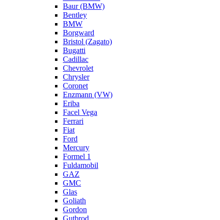
Baur (BMW)
Bentley
BMW
Borgward
Bristol (Zagato)
Bugatti
Cadillac
Chevrolet
Chrysler
Coronet
Enzmann (VW)
Eriba
Facel Vega
Ferrari
Fiat
Ford
Mercury
Formel 1
Fuldamobil
GAZ
GMC
Glas
Goliath
Gordon
Gutbrod