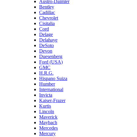
Austro-Daimler
Bentley
Cadillac
Chevrolet
Cisitalia
Cord
Delage
Delahaye
DeSoto
Devon
Duesenberg
Ford (USA)
GMC
H.R.G.
Hispano Suiza
Humber
International
Invicta
Kaiser-Frazer
Kurtis
Lincoln
Maverick
Maybach
Mercedes
Mercury