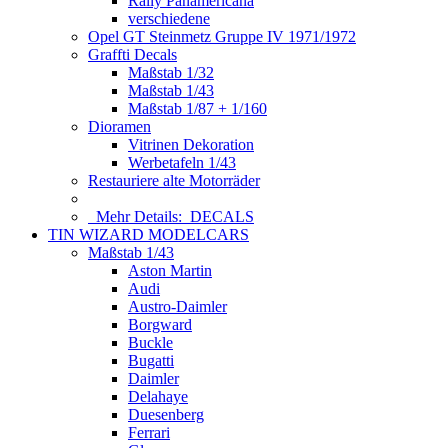
Rally Panamericana
verschiedene
Opel GT Steinmetz Gruppe IV 1971/1972
Graffti Decals
Maßstab 1/32
Maßstab 1/43
Maßstab 1/87 + 1/160
Dioramen
Vitrinen Dekoration
Werbetafeln 1/43
Restauriere alte Motorräder
Mehr Details:
DECALS
TIN WIZARD MODELCARS
Maßstab 1/43
Aston Martin
Audi
Austro-Daimler
Borgward
Buckle
Bugatti
Daimler
Delahaye
Duesenberg
Ferrari