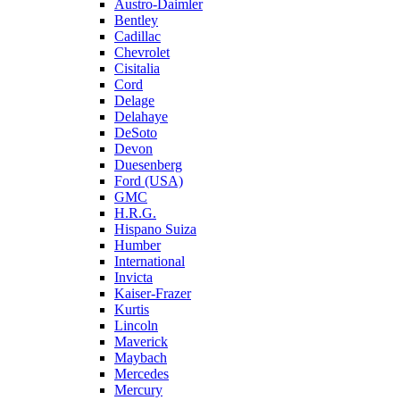
Austro-Daimler
Bentley
Cadillac
Chevrolet
Cisitalia
Cord
Delage
Delahaye
DeSoto
Devon
Duesenberg
Ford (USA)
GMC
H.R.G.
Hispano Suiza
Humber
International
Invicta
Kaiser-Frazer
Kurtis
Lincoln
Maverick
Maybach
Mercedes
Mercury