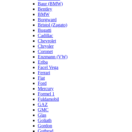
Baur (BMW)
Bentley
BMW
Borgward
Bristol (Zagato)
Bugatti
Cadillac
Chevrolet
Chrysler
Coronet
Enzmann (VW)
Eriba
Facel Vega
Ferrari
Fiat
Ford
Mercury
Formel 1
Fuldamobil
GAZ
GMC
Glas
Goliath
Gordon
Gutbrod