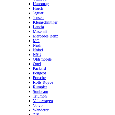
Hanomag
Horch
Jaguar
Jensen
Kleinschnittger
Lancia
Maserati
Mercedes Benz
MG
Nash
Nobel
NSU
Oldsmobile
Opel
Packard
Peugeot
Porsche
Rolls-Royce
Rumpler
Sunbeam
Triumph
Volkswagen
Volvo
Wanderer
ZIS