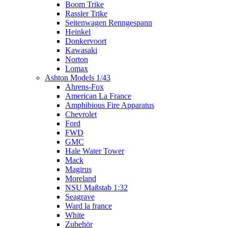
Boom Trike
Rassler Trike
Seitenwagen Renngespann
Heinkel
Donkervoort
Kawasaki
Norton
Lomax
Ashton Models 1/43
Ahrens-Fox
American La France
Amphibious Fire Apparatus
Chevrolet
Ford
FWD
GMC
Hale Water Tower
Mack
Magirus
Moreland
NSU Maßstab 1:32
Seagrave
Ward la france
White
Zubehör