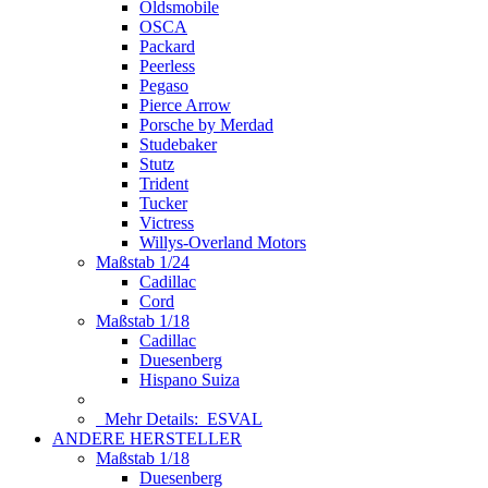
Oldsmobile
OSCA
Packard
Peerless
Pegaso
Pierce Arrow
Porsche by Merdad
Studebaker
Stutz
Trident
Tucker
Victress
Willys-Overland Motors
Maßstab 1/24
Cadillac
Cord
Maßstab 1/18
Cadillac
Duesenberg
Hispano Suiza
Mehr Details:
ESVAL
ANDERE HERSTELLER
Maßstab 1/18
Duesenberg