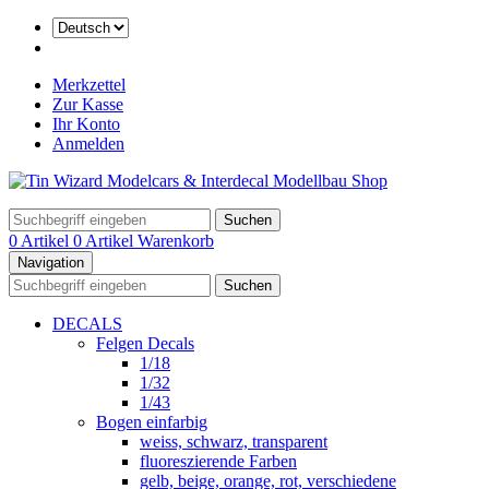
Merkzettel
Zur Kasse
Ihr Konto
Anmelden
Suchen
0 Artikel
0 Artikel
Warenkorb
Navigation
Suchen
DECALS
Felgen Decals
1/18
1/32
1/43
Bogen einfarbig
weiss, schwarz, transparent
fluoreszierende Farben
gelb, beige, orange, rot, verschiedene