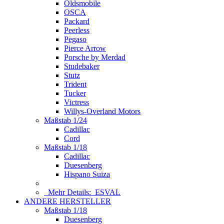
Oldsmobile
OSCA
Packard
Peerless
Pegaso
Pierce Arrow
Porsche by Merdad
Studebaker
Stutz
Trident
Tucker
Victress
Willys-Overland Motors
Maßstab 1/24
Cadillac
Cord
Maßstab 1/18
Cadillac
Duesenberg
Hispano Suiza
Mehr Details:
ESVAL
ANDERE HERSTELLER
Maßstab 1/18
Duesenberg