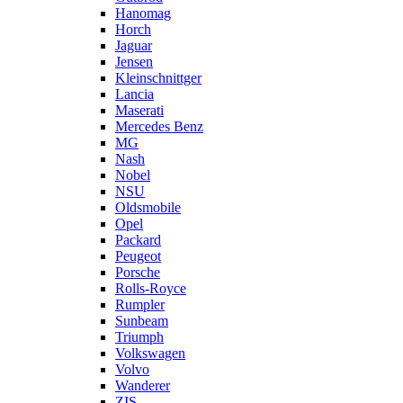
Hanomag
Horch
Jaguar
Jensen
Kleinschnittger
Lancia
Maserati
Mercedes Benz
MG
Nash
Nobel
NSU
Oldsmobile
Opel
Packard
Peugeot
Porsche
Rolls-Royce
Rumpler
Sunbeam
Triumph
Volkswagen
Volvo
Wanderer
ZIS