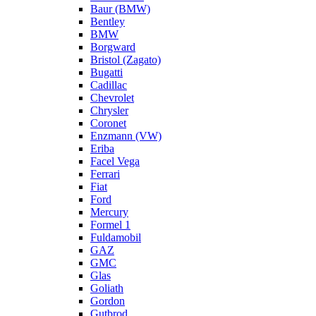
Baur (BMW)
Bentley
BMW
Borgward
Bristol (Zagato)
Bugatti
Cadillac
Chevrolet
Chrysler
Coronet
Enzmann (VW)
Eriba
Facel Vega
Ferrari
Fiat
Ford
Mercury
Formel 1
Fuldamobil
GAZ
GMC
Glas
Goliath
Gordon
Gutbrod