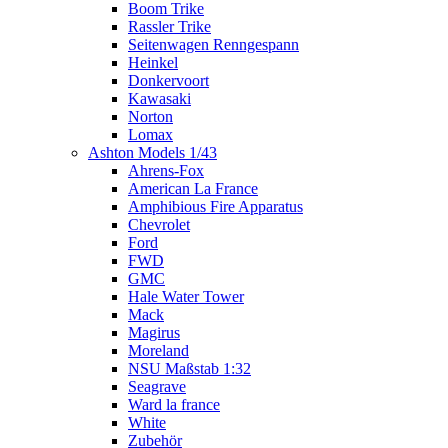
Boom Trike
Rassler Trike
Seitenwagen Renngespann
Heinkel
Donkervoort
Kawasaki
Norton
Lomax
Ashton Models 1/43
Ahrens-Fox
American La France
Amphibious Fire Apparatus
Chevrolet
Ford
FWD
GMC
Hale Water Tower
Mack
Magirus
Moreland
NSU Maßstab 1:32
Seagrave
Ward la france
White
Zubehör