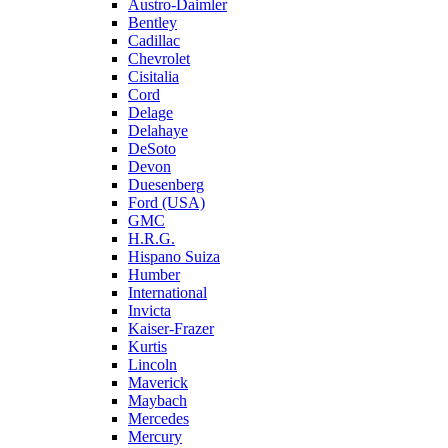
Austro-Daimler
Bentley
Cadillac
Chevrolet
Cisitalia
Cord
Delage
Delahaye
DeSoto
Devon
Duesenberg
Ford (USA)
GMC
H.R.G.
Hispano Suiza
Humber
International
Invicta
Kaiser-Frazer
Kurtis
Lincoln
Maverick
Maybach
Mercedes
Mercury