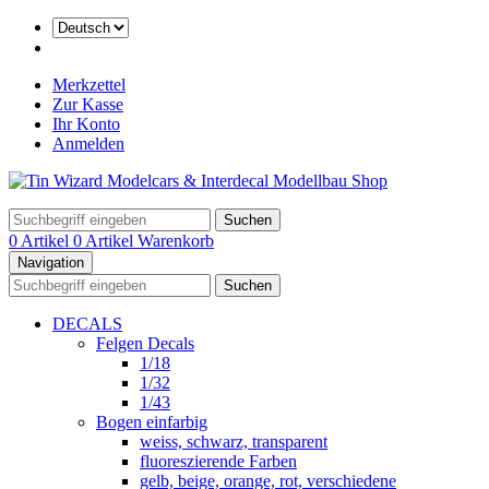
Merkzettel
Zur Kasse
Ihr Konto
Anmelden
Suchen
0 Artikel
0 Artikel
Warenkorb
Navigation
Suchen
DECALS
Felgen Decals
1/18
1/32
1/43
Bogen einfarbig
weiss, schwarz, transparent
fluoreszierende Farben
gelb, beige, orange, rot, verschiedene