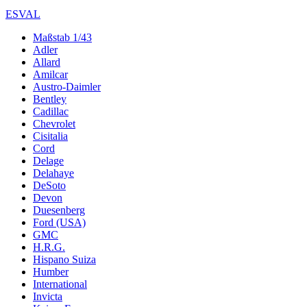
ESVAL
Maßstab 1/43
Adler
Allard
Amilcar
Austro-Daimler
Bentley
Cadillac
Chevrolet
Cisitalia
Cord
Delage
Delahaye
DeSoto
Devon
Duesenberg
Ford (USA)
GMC
H.R.G.
Hispano Suiza
Humber
International
Invicta