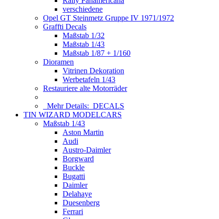
Rally Panamericana
verschiedene
Opel GT Steinmetz Gruppe IV 1971/1972
Graffti Decals
Maßstab 1/32
Maßstab 1/43
Maßstab 1/87 + 1/160
Dioramen
Vitrinen Dekoration
Werbetafeln 1/43
Restauriere alte Motorräder
Mehr Details:
DECALS
TIN WIZARD MODELCARS
Maßstab 1/43
Aston Martin
Audi
Austro-Daimler
Borgward
Buckle
Bugatti
Daimler
Delahaye
Duesenberg
Ferrari