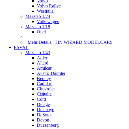
Volvo
Volvo Rallye
Westfalia
Maßstab 1/24
Volkswagen
Maßstab 1/18
Opel
Mehr Details:
TIN WIZARD MODELCARS
ESVAL
Maßstab 1/43
Adler
Allard
Amilcar
Austro-Daimler
Bentley
Cadillac
Chevrolet
Cisitalia
Cord
Delage
Delahaye
DeSoto
Devon
Duesenberg