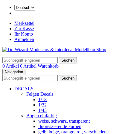
Merkzettel
Zur Kasse
Ihr Konto
Anmelden
Suchen
0 Artikel
0 Artikel
Warenkorb
Navigation
Suchen
DECALS
Felgen Decals
1/18
1/32
1/43
Bogen einfarbig
weiss, schwarz, transparent
fluoreszierende Farben
gelb, beige, orange, rot, verschiedene