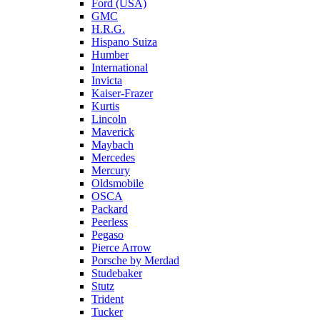
Ford (USA)
GMC
H.R.G.
Hispano Suiza
Humber
International
Invicta
Kaiser-Frazer
Kurtis
Lincoln
Maverick
Maybach
Mercedes
Mercury
Oldsmobile
OSCA
Packard
Peerless
Pegaso
Pierce Arrow
Porsche by Merdad
Studebaker
Stutz
Trident
Tucker