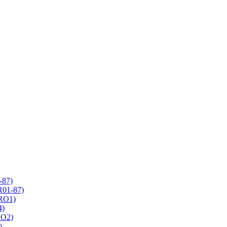
-87)
R01-87)
 RO1)
4)
RO2)
)