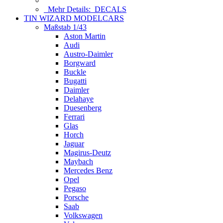
Mehr Details:
DECALS
TIN WIZARD MODELCARS
Maßstab 1/43
Aston Martin
Audi
Austro-Daimler
Borgward
Buckle
Bugatti
Daimler
Delahaye
Duesenberg
Ferrari
Glas
Horch
Jaguar
Magirus-Deutz
Maybach
Mercedes Benz
Opel
Pegaso
Porsche
Saab
Volkswagen