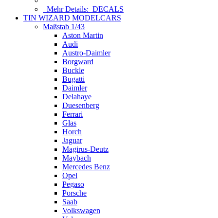
Mehr Details:
DECALS
TIN WIZARD MODELCARS
Maßstab 1/43
Aston Martin
Audi
Austro-Daimler
Borgward
Buckle
Bugatti
Daimler
Delahaye
Duesenberg
Ferrari
Glas
Horch
Jaguar
Magirus-Deutz
Maybach
Mercedes Benz
Opel
Pegaso
Porsche
Saab
Volkswagen