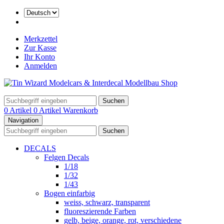
Merkzettel
Zur Kasse
Ihr Konto
Anmelden
Suchen
0 Artikel
0 Artikel
Warenkorb
Navigation
Suchen
DECALS
Felgen Decals
1/18
1/32
1/43
Bogen einfarbig
weiss, schwarz, transparent
fluoreszierende Farben
gelb, beige, orange, rot, verschiedene