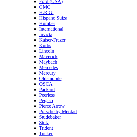
Ford (USA)
GMC
H.R.G.
Hispano Suiza
Humber
International
Invicta
Kaiser-Frazer
Kurtis
Lincoln
Maverick
Maybach
Mercedes
Mercury
Oldsmobile
OSCA
Packard
Peerless
Pegaso
Pierce Arrow
Porsche by Merdad
Studebaker
Stutz
Trident
Tucker