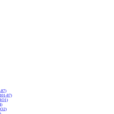
-87)
R01-87)
 RO1)
4)
RO2)
)