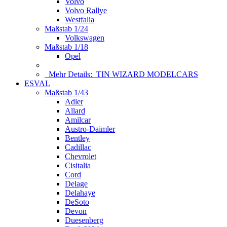
Volvo
Volvo Rallye
Westfalia
Maßstab 1/24
Volkswagen
Maßstab 1/18
Opel
Mehr Details:
TIN WIZARD MODELCARS
ESVAL
Maßstab 1/43
Adler
Allard
Amilcar
Austro-Daimler
Bentley
Cadillac
Chevrolet
Cisitalia
Cord
Delage
Delahaye
DeSoto
Devon
Duesenberg