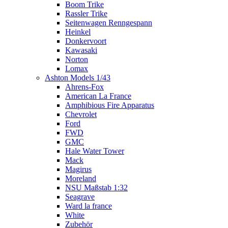
Boom Trike
Rassler Trike
Seitenwagen Renngespann
Heinkel
Donkervoort
Kawasaki
Norton
Lomax
Ashton Models 1/43
Ahrens-Fox
American La France
Amphibious Fire Apparatus
Chevrolet
Ford
FWD
GMC
Hale Water Tower
Mack
Magirus
Moreland
NSU Maßstab 1:32
Seagrave
Ward la france
White
Zubehör