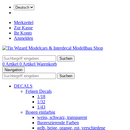
Merkzettel
Zur Kasse
Ihr Konto
Anmelden
Suchen
0 Artikel
0 Artikel
Warenkorb
Navigation
Suchen
DECALS
Felgen Decals
1/18
1/32
1/43
Bogen einfarbig
weiss, schwarz, transparent
fluoreszierende Farben
gelb, beige, orange, rot, verschiedene