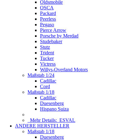
Oldsmobile
OSCA
Packard
Peerless
Pegaso
Pierce Arrow
Porsche by Merdad
Studebaker
Stutz
Trident
Tucker
Victress
Willys-Overland Motors
Maßstab 1/24
Cadillac
Cord
Maßstab 1/18
Cadillac
Duesenberg
Hispano Suiza
Mehr Details:
ESVAL
ANDERE HERSTELLER
Maßstab 1/18
Duesenberg