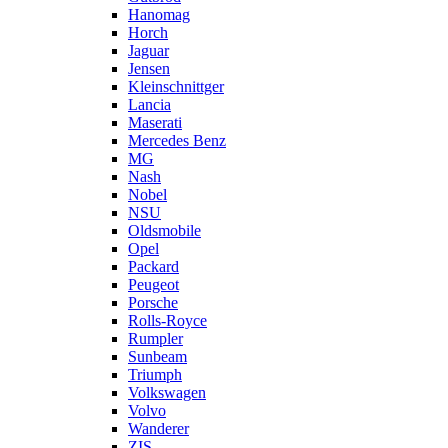
Hanomag
Horch
Jaguar
Jensen
Kleinschnittger
Lancia
Maserati
Mercedes Benz
MG
Nash
Nobel
NSU
Oldsmobile
Opel
Packard
Peugeot
Porsche
Rolls-Royce
Rumpler
Sunbeam
Triumph
Volkswagen
Volvo
Wanderer
ZIS