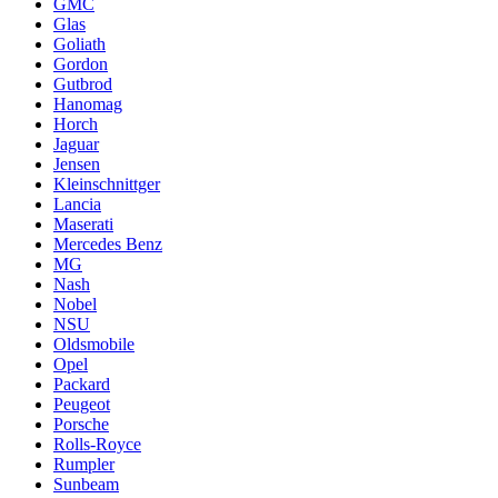
GMC
Glas
Goliath
Gordon
Gutbrod
Hanomag
Horch
Jaguar
Jensen
Kleinschnittger
Lancia
Maserati
Mercedes Benz
MG
Nash
Nobel
NSU
Oldsmobile
Opel
Packard
Peugeot
Porsche
Rolls-Royce
Rumpler
Sunbeam