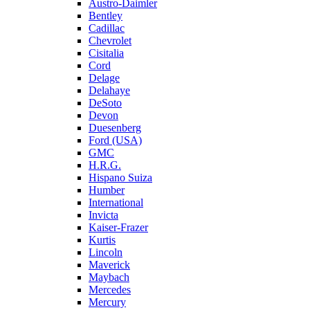
Austro-Daimler
Bentley
Cadillac
Chevrolet
Cisitalia
Cord
Delage
Delahaye
DeSoto
Devon
Duesenberg
Ford (USA)
GMC
H.R.G.
Hispano Suiza
Humber
International
Invicta
Kaiser-Frazer
Kurtis
Lincoln
Maverick
Maybach
Mercedes
Mercury