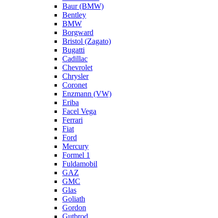
Baur (BMW)
Bentley
BMW
Borgward
Bristol (Zagato)
Bugatti
Cadillac
Chevrolet
Chrysler
Coronet
Enzmann (VW)
Eriba
Facel Vega
Ferrari
Fiat
Ford
Mercury
Formel 1
Fuldamobil
GAZ
GMC
Glas
Goliath
Gordon
Gutbrod