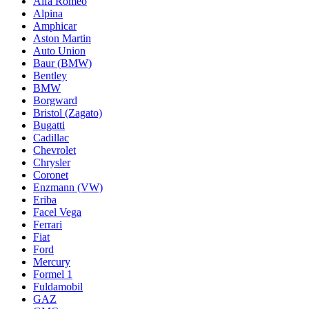
Alfa Romeo
Alpina
Amphicar
Aston Martin
Auto Union
Baur (BMW)
Bentley
BMW
Borgward
Bristol (Zagato)
Bugatti
Cadillac
Chevrolet
Chrysler
Coronet
Enzmann (VW)
Eriba
Facel Vega
Ferrari
Fiat
Ford
Mercury
Formel 1
Fuldamobil
GAZ