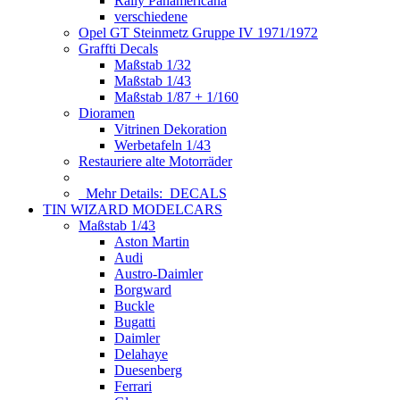
Rally Panamericana
verschiedene
Opel GT Steinmetz Gruppe IV 1971/1972
Graffti Decals
Maßstab 1/32
Maßstab 1/43
Maßstab 1/87 + 1/160
Dioramen
Vitrinen Dekoration
Werbetafeln 1/43
Restauriere alte Motorräder
Mehr Details:
DECALS
TIN WIZARD MODELCARS
Maßstab 1/43
Aston Martin
Audi
Austro-Daimler
Borgward
Buckle
Bugatti
Daimler
Delahaye
Duesenberg
Ferrari