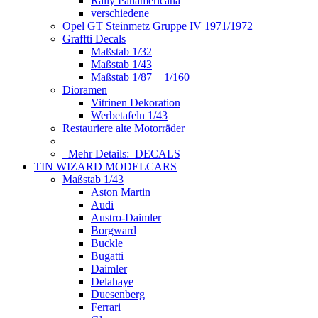
Rally Panamericana
verschiedene
Opel GT Steinmetz Gruppe IV 1971/1972
Graffti Decals
Maßstab 1/32
Maßstab 1/43
Maßstab 1/87 + 1/160
Dioramen
Vitrinen Dekoration
Werbetafeln 1/43
Restauriere alte Motorräder
Mehr Details:
DECALS
TIN WIZARD MODELCARS
Maßstab 1/43
Aston Martin
Audi
Austro-Daimler
Borgward
Buckle
Bugatti
Daimler
Delahaye
Duesenberg
Ferrari