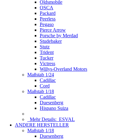
Oldsmobile
OSCA
Packard
Peerless
Pegaso
Pierce Arrow
Porsche by Merdad
Studebaker
Stutz
Trident
Tucker
Victress
Willys-Overland Motors
Maßstab 1/24
Cadillac
Cord
Maßstab 1/18
Cadillac
Duesenberg
Hispano Suiza
Mehr Details:
ESVAL
ANDERE HERSTELLER
Maßstab 1/18
Duesenberg