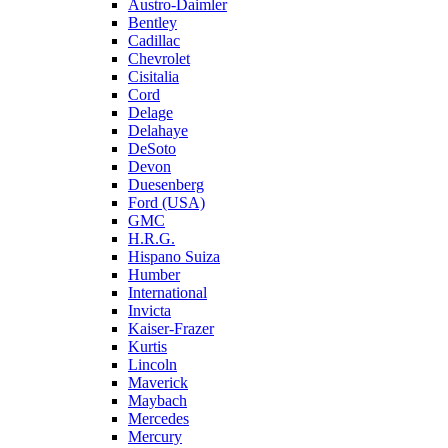
Austro-Daimler
Bentley
Cadillac
Chevrolet
Cisitalia
Cord
Delage
Delahaye
DeSoto
Devon
Duesenberg
Ford (USA)
GMC
H.R.G.
Hispano Suiza
Humber
International
Invicta
Kaiser-Frazer
Kurtis
Lincoln
Maverick
Maybach
Mercedes
Mercury