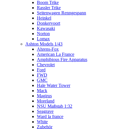
Boom Trike
Rassler Trike
Seitenwagen Renngespann
Heinkel
Donkervoort
Kawasaki
Norton
Lomax
Ashton Models 1/43
Ahrens-Fox
American La France
Amphibious Fire Apparatus
Chevrolet
Ford
FWD
GMC
Hale Water Tower
Mack
Magirus
Moreland
NSU Maßstab 1:32
Seagrave
Ward la france
White
Zubehör