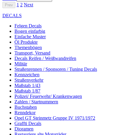
1
2
Next
Prev
DECALS
Felgen Decals
Bogen einfarbig
Einfache Muster
Öl Produkte
Themenbögen
Transport, Versand
Decals Reifen / Weißwandreifen
Militär
Straßenrennen / Sponsoren / Tuning Decals
Kennzeichen
Straßenverkehr
Maßstab 1/43
Maßstab 1/87
Polizei/ Feuerwehr/ Krankenwagen
Zahlen / Startnummern
Buchstaben
Renndekor
Opel GT Steinmetz Gruppe IV 1971/1972
Graffti Decals
Dioramen
Restauriere alte Motorräder