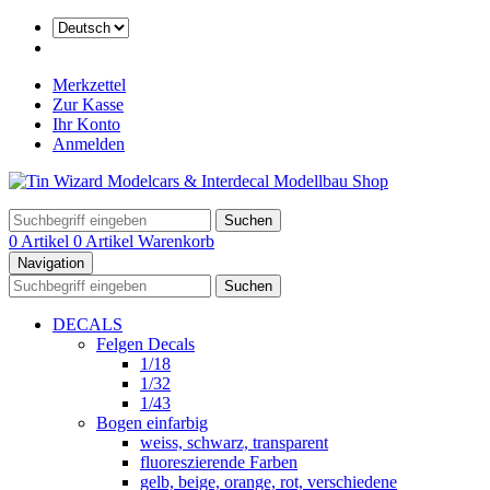
Merkzettel
Zur Kasse
Ihr Konto
Anmelden
Suchen
0 Artikel
0 Artikel
Warenkorb
Navigation
Suchen
DECALS
Felgen Decals
1/18
1/32
1/43
Bogen einfarbig
weiss, schwarz, transparent
fluoreszierende Farben
gelb, beige, orange, rot, verschiedene