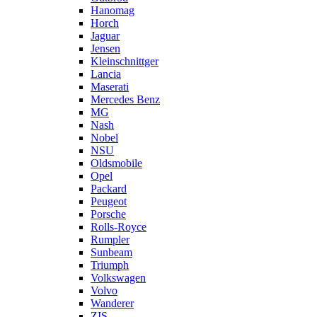
Hanomag
Horch
Jaguar
Jensen
Kleinschnittger
Lancia
Maserati
Mercedes Benz
MG
Nash
Nobel
NSU
Oldsmobile
Opel
Packard
Peugeot
Porsche
Rolls-Royce
Rumpler
Sunbeam
Triumph
Volkswagen
Volvo
Wanderer
ZIS