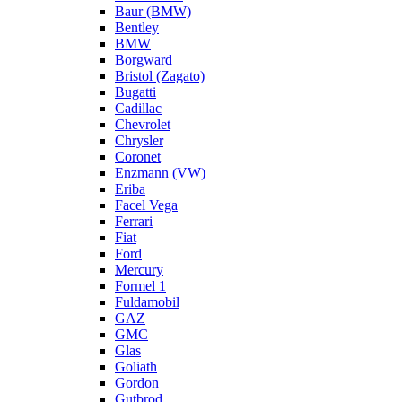
Baur (BMW)
Bentley
BMW
Borgward
Bristol (Zagato)
Bugatti
Cadillac
Chevrolet
Chrysler
Coronet
Enzmann (VW)
Eriba
Facel Vega
Ferrari
Fiat
Ford
Mercury
Formel 1
Fuldamobil
GAZ
GMC
Glas
Goliath
Gordon
Gutbrod