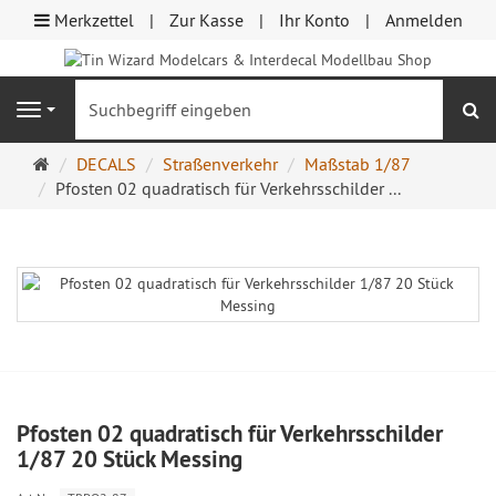
Merkzettel
Zur Kasse
Ihr Konto
Anmelden
S
Navigation
Startseite
DECALS
Straßenverkehr
Maßstab 1/87
Pfosten 02 quadratisch für Verkehrsschilder ...
Pfosten 02 quadratisch für Verkehrsschilder
1/87 20 Stück Messing