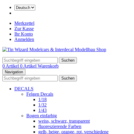
Merkzettel
Zur Kasse
Ihr Konto
Anmelden
Suchen
0 Artikel
0 Artikel
Warenkorb
Navigation
Suchen
DECALS
Felgen Decals
1/18
1/32
1/43
Bogen einfarbig
weiss, schwarz, transparent
fluoreszierende Farben
gelb, beige, orange, rot, verschiedene