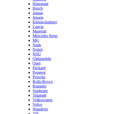
Hanomag
Horch
Jaguar
Jensen
Kleinschnittger
Lancia
Maserati
Mercedes Benz
MG
Nash
Nobel
NSU
Oldsmobile
Opel
Packard
Peugeot
Porsche
Rolls-Royce
Rumpler
Sunbeam
Triumph
Volkswagen
Volvo
Wanderer
ZIS