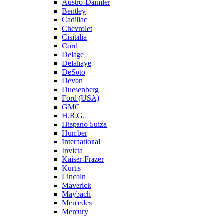
Austro-Daimler
Bentley
Cadillac
Chevrolet
Cisitalia
Cord
Delage
Delahaye
DeSoto
Devon
Duesenberg
Ford (USA)
GMC
H.R.G.
Hispano Suiza
Humber
International
Invicta
Kaiser-Frazer
Kurtis
Lincoln
Maverick
Maybach
Mercedes
Mercury