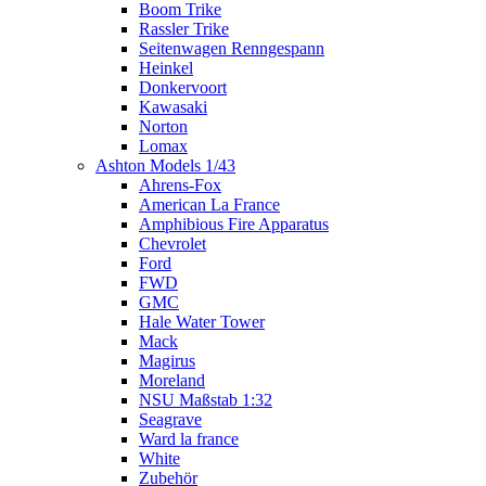
Boom Trike
Rassler Trike
Seitenwagen Renngespann
Heinkel
Donkervoort
Kawasaki
Norton
Lomax
Ashton Models 1/43
Ahrens-Fox
American La France
Amphibious Fire Apparatus
Chevrolet
Ford
FWD
GMC
Hale Water Tower
Mack
Magirus
Moreland
NSU Maßstab 1:32
Seagrave
Ward la france
White
Zubehör