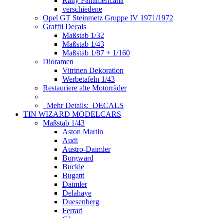
Rally Panamericana
verschiedene
Opel GT Steinmetz Gruppe IV 1971/1972
Graffti Decals
Maßstab 1/32
Maßstab 1/43
Maßstab 1/87 + 1/160
Dioramen
Vitrinen Dekoration
Werbetafeln 1/43
Restauriere alte Motorräder
Mehr Details:
DECALS
TIN WIZARD MODELCARS
Maßstab 1/43
Aston Martin
Audi
Austro-Daimler
Borgward
Buckle
Bugatti
Daimler
Delahaye
Duesenberg
Ferrari