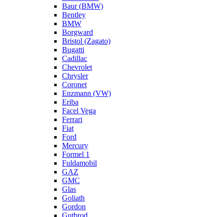
Baur (BMW)
Bentley
BMW
Borgward
Bristol (Zagato)
Bugatti
Cadillac
Chevrolet
Chrysler
Coronet
Enzmann (VW)
Eriba
Facel Vega
Ferrari
Fiat
Ford
Mercury
Formel 1
Fuldamobil
GAZ
GMC
Glas
Goliath
Gordon
Gutbrod