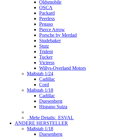
Oldsmobile
OSCA
Packard
Peerless
Pegaso
Pierce Arrow
Porsche by Merdad
Studebaker
Stutz
Trident
Tucker
Victress
Willys-Overland Motors
Maßstab 1/24
Cadillac
Cord
Maßstab 1/18
Cadillac
Duesenberg
Hispano Suiza
Mehr Details:
ESVAL
ANDERE HERSTELLER
Maßstab 1/18
Duesenberg