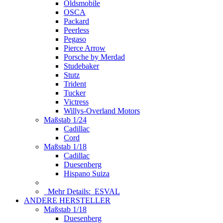
Oldsmobile
OSCA
Packard
Peerless
Pegaso
Pierce Arrow
Porsche by Merdad
Studebaker
Stutz
Trident
Tucker
Victress
Willys-Overland Motors
Maßstab 1/24
Cadillac
Cord
Maßstab 1/18
Cadillac
Duesenberg
Hispano Suiza
Mehr Details:
ESVAL
ANDERE HERSTELLER
Maßstab 1/18
Duesenberg