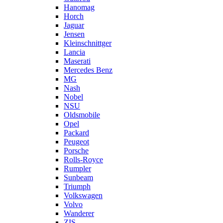
Hanomag
Horch
Jaguar
Jensen
Kleinschnittger
Lancia
Maserati
Mercedes Benz
MG
Nash
Nobel
NSU
Oldsmobile
Opel
Packard
Peugeot
Porsche
Rolls-Royce
Rumpler
Sunbeam
Triumph
Volkswagen
Volvo
Wanderer
ZIS