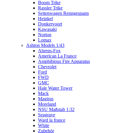
Boom Trike
Rassler Trike
Seitenwagen Renngespann
Heinkel
Donkervoort
Kawasaki
Norton
Lomax
Ashton Models 1/43
Ahrens-Fox
American La France
Amphibious Fire Apparatus
Chevrolet
Ford
FWD
GMC
Hale Water Tower
Mack
Magirus
Moreland
NSU Maßstab 1:32
Seagrave
Ward la france
White
Zubehör