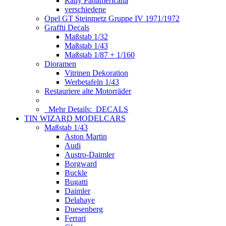
Rally Panamericana
verschiedene
Opel GT Steinmetz Gruppe IV 1971/1972
Graffti Decals
Maßstab 1/32
Maßstab 1/43
Maßstab 1/87 + 1/160
Dioramen
Vitrinen Dekoration
Werbetafeln 1/43
Restauriere alte Motorräder
Mehr Details:
DECALS
TIN WIZARD MODELCARS
Maßstab 1/43
Aston Martin
Audi
Austro-Daimler
Borgward
Buckle
Bugatti
Daimler
Delahaye
Duesenberg
Ferrari