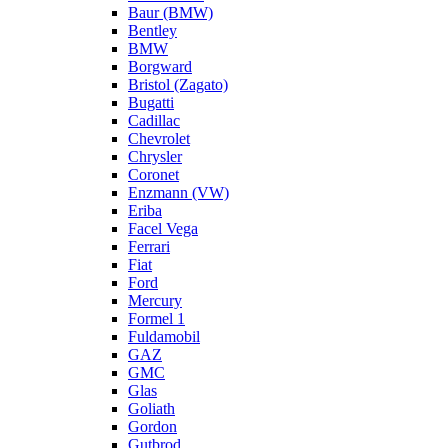
Baur (BMW)
Bentley
BMW
Borgward
Bristol (Zagato)
Bugatti
Cadillac
Chevrolet
Chrysler
Coronet
Enzmann (VW)
Eriba
Facel Vega
Ferrari
Fiat
Ford
Mercury
Formel 1
Fuldamobil
GAZ
GMC
Glas
Goliath
Gordon
Gutbrod