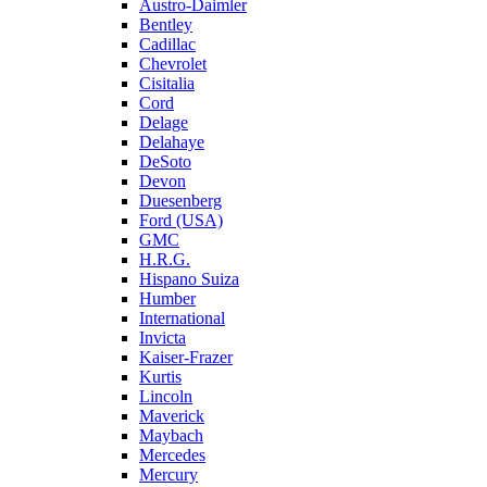
Austro-Daimler
Bentley
Cadillac
Chevrolet
Cisitalia
Cord
Delage
Delahaye
DeSoto
Devon
Duesenberg
Ford (USA)
GMC
H.R.G.
Hispano Suiza
Humber
International
Invicta
Kaiser-Frazer
Kurtis
Lincoln
Maverick
Maybach
Mercedes
Mercury