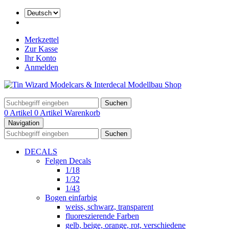
Merkzettel
Zur Kasse
Ihr Konto
Anmelden
Suchen
0 Artikel
0 Artikel
Warenkorb
Navigation
Suchen
DECALS
Felgen Decals
1/18
1/32
1/43
Bogen einfarbig
weiss, schwarz, transparent
fluoreszierende Farben
gelb, beige, orange, rot, verschiedene