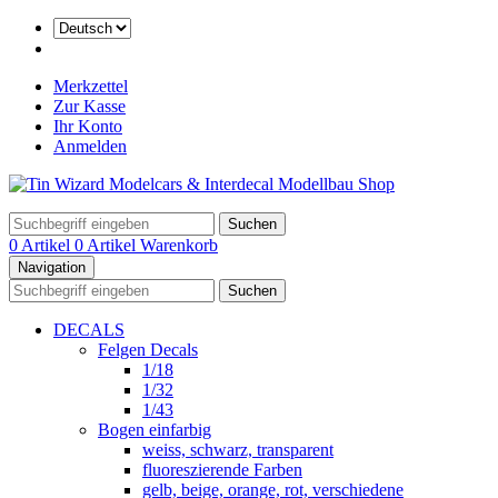
Merkzettel
Zur Kasse
Ihr Konto
Anmelden
Suchen
0 Artikel
0 Artikel
Warenkorb
Navigation
Suchen
DECALS
Felgen Decals
1/18
1/32
1/43
Bogen einfarbig
weiss, schwarz, transparent
fluoreszierende Farben
gelb, beige, orange, rot, verschiedene