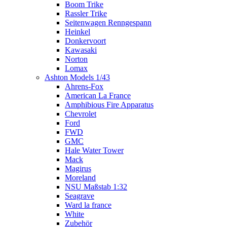
Boom Trike
Rassler Trike
Seitenwagen Renngespann
Heinkel
Donkervoort
Kawasaki
Norton
Lomax
Ashton Models 1/43
Ahrens-Fox
American La France
Amphibious Fire Apparatus
Chevrolet
Ford
FWD
GMC
Hale Water Tower
Mack
Magirus
Moreland
NSU Maßstab 1:32
Seagrave
Ward la france
White
Zubehör