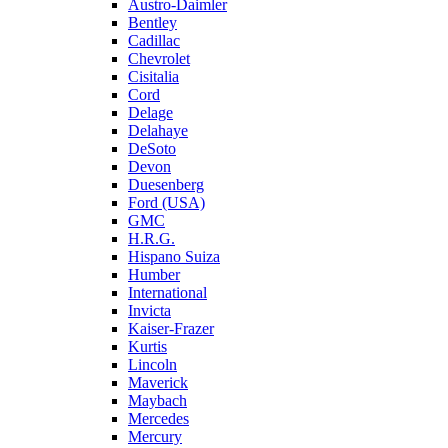
Austro-Daimler
Bentley
Cadillac
Chevrolet
Cisitalia
Cord
Delage
Delahaye
DeSoto
Devon
Duesenberg
Ford (USA)
GMC
H.R.G.
Hispano Suiza
Humber
International
Invicta
Kaiser-Frazer
Kurtis
Lincoln
Maverick
Maybach
Mercedes
Mercury