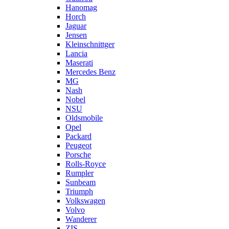
Hanomag
Horch
Jaguar
Jensen
Kleinschnittger
Lancia
Maserati
Mercedes Benz
MG
Nash
Nobel
NSU
Oldsmobile
Opel
Packard
Peugeot
Porsche
Rolls-Royce
Rumpler
Sunbeam
Triumph
Volkswagen
Volvo
Wanderer
ZIS