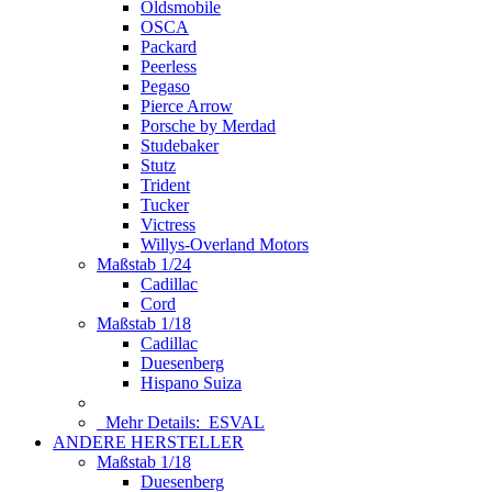
Oldsmobile
OSCA
Packard
Peerless
Pegaso
Pierce Arrow
Porsche by Merdad
Studebaker
Stutz
Trident
Tucker
Victress
Willys-Overland Motors
Maßstab 1/24
Cadillac
Cord
Maßstab 1/18
Cadillac
Duesenberg
Hispano Suiza
Mehr Details:
ESVAL
ANDERE HERSTELLER
Maßstab 1/18
Duesenberg