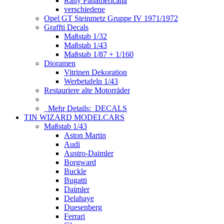
Rally Panamericana
verschiedene
Opel GT Steinmetz Gruppe IV 1971/1972
Graffti Decals
Maßstab 1/32
Maßstab 1/43
Maßstab 1/87 + 1/160
Dioramen
Vitrinen Dekoration
Werbetafeln 1/43
Restauriere alte Motorräder
Mehr Details:
DECALS
TIN WIZARD MODELCARS
Maßstab 1/43
Aston Martin
Audi
Austro-Daimler
Borgward
Buckle
Bugatti
Daimler
Delahaye
Duesenberg
Ferrari