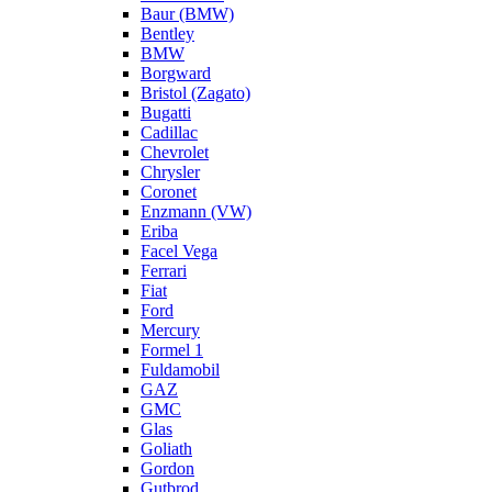
Baur (BMW)
Bentley
BMW
Borgward
Bristol (Zagato)
Bugatti
Cadillac
Chevrolet
Chrysler
Coronet
Enzmann (VW)
Eriba
Facel Vega
Ferrari
Fiat
Ford
Mercury
Formel 1
Fuldamobil
GAZ
GMC
Glas
Goliath
Gordon
Gutbrod