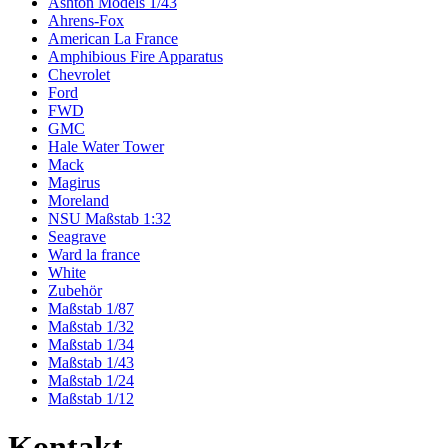
Ashton Models 1/43
Ahrens-Fox
American La France
Amphibious Fire Apparatus
Chevrolet
Ford
FWD
GMC
Hale Water Tower
Mack
Magirus
Moreland
NSU Maßstab 1:32
Seagrave
Ward la france
White
Zubehör
Maßstab 1/87
Maßstab 1/32
Maßstab 1/34
Maßstab 1/43
Maßstab 1/24
Maßstab 1/12
Kontakt