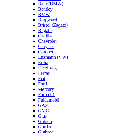
Baur (BMW)
Bentley
BMW
Borgward
Bristol (Zagato)
Bugatti
Cadillac
Chevrolet
Chrysler
Coronet
Enzmann (VW)
Eriba
Facel Vega
Ferrari
Fiat
Ford
Mercury
Formel 1
Fuldamobil
GAZ
GMC
Glas
Goliath
Gordon
Gutbrod