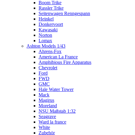
Boom Trike
Rassler Trike
Seitenwagen Renngespann
Heinkel
Donkervoort
Kawasaki
Norton
Lomax
Ashton Models 1/43
Ahrens-Fox
American La France
Amphibious Fire Apparatus
Chevrolet
Ford
FWD
GMC
Hale Water Tower
Mack
Magirus
Moreland
NSU Maßstab 1:32
Seagrave
Ward la france
White
Zubehör