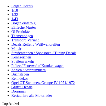
Felgen Decals
1/18
1/32
1/43
Bogen einfarbig
Einfache Muster
Öl Produkte
Themenbögen
Transport, Versand
Decals Reifen / Weißwandreifen
Militär
Straßenrennen / Sponsoren / Tuning Decals
Kennzeichen
Straßenverkehr
Polizei/ Feuerwehr/ Krankenwagen
Zahlen / Startnummern
Buchstaben
Renndekor
Opel GT Steinmetz Gruppe IV 1971/1972
Graffti Decals
Dioramen
Restauriere alte Motorräder
Top Artikel