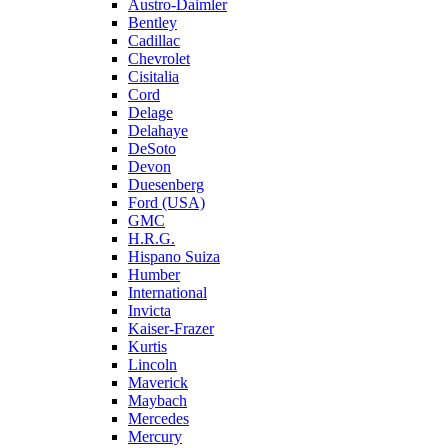
Austro-Daimler
Bentley
Cadillac
Chevrolet
Cisitalia
Cord
Delage
Delahaye
DeSoto
Devon
Duesenberg
Ford (USA)
GMC
H.R.G.
Hispano Suiza
Humber
International
Invicta
Kaiser-Frazer
Kurtis
Lincoln
Maverick
Maybach
Mercedes
Mercury