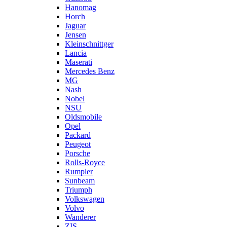
Hanomag
Horch
Jaguar
Jensen
Kleinschnittger
Lancia
Maserati
Mercedes Benz
MG
Nash
Nobel
NSU
Oldsmobile
Opel
Packard
Peugeot
Porsche
Rolls-Royce
Rumpler
Sunbeam
Triumph
Volkswagen
Volvo
Wanderer
ZIS