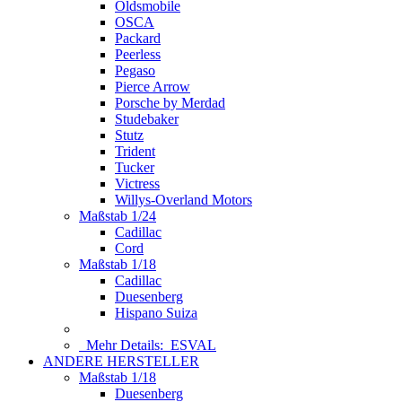
Oldsmobile
OSCA
Packard
Peerless
Pegaso
Pierce Arrow
Porsche by Merdad
Studebaker
Stutz
Trident
Tucker
Victress
Willys-Overland Motors
Maßstab 1/24
Cadillac
Cord
Maßstab 1/18
Cadillac
Duesenberg
Hispano Suiza
Mehr Details:
ESVAL
ANDERE HERSTELLER
Maßstab 1/18
Duesenberg