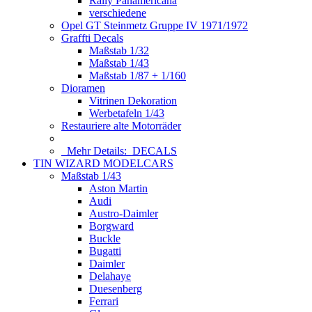
Rally Panamericana
verschiedene
Opel GT Steinmetz Gruppe IV 1971/1972
Graffti Decals
Maßstab 1/32
Maßstab 1/43
Maßstab 1/87 + 1/160
Dioramen
Vitrinen Dekoration
Werbetafeln 1/43
Restauriere alte Motorräder
Mehr Details:
DECALS
TIN WIZARD MODELCARS
Maßstab 1/43
Aston Martin
Audi
Austro-Daimler
Borgward
Buckle
Bugatti
Daimler
Delahaye
Duesenberg
Ferrari