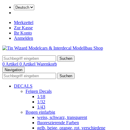
Merkzettel
Zur Kasse
Ihr Konto
Anmelden
Suchen
0 Artikel
0 Artikel
Warenkorb
Navigation
Suchen
DECALS
Felgen Decals
1/18
1/32
1/43
Bogen einfarbig
weiss, schwarz, transparent
fluoreszierende Farben
gelb, beige, orange, rot, verschiedene