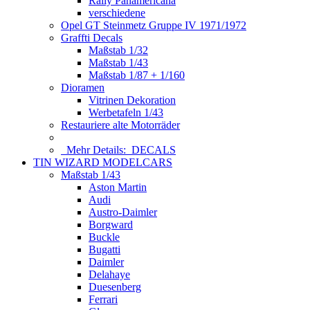
Rally Panamericana
verschiedene
Opel GT Steinmetz Gruppe IV 1971/1972
Graffti Decals
Maßstab 1/32
Maßstab 1/43
Maßstab 1/87 + 1/160
Dioramen
Vitrinen Dekoration
Werbetafeln 1/43
Restauriere alte Motorräder
Mehr Details:
DECALS
TIN WIZARD MODELCARS
Maßstab 1/43
Aston Martin
Audi
Austro-Daimler
Borgward
Buckle
Bugatti
Daimler
Delahaye
Duesenberg
Ferrari