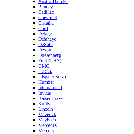
Austro-Daimler
Bentley
Cadillac
Chevrolet
Cisitalia
Cord
Delage
Delahaye
DeSoto
Devon
Duesenberg
Ford (USA)
GMC
H.R.G.
Hispano Suiza
Humber
International
Invicta
Kaiser-Frazer
Kurtis
Lincoln
Maverick
Maybach
Mercedes
Mercury