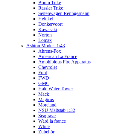
Boom Trike
Rassler Trike
Seitenwagen Renngespann
Heinkel
Donkervoort
Kawasaki
Norton
Lomax
Ashton Models 1/43
Ahrens-Fox
American La France
Amphibious Fire Apparatus
Chevrolet
Ford
FWD
GMC
Hale Water Tower
Mack
Magirus
Moreland
NSU Maßstab 1:32
Seagrave
Ward la france
White
Zubehör