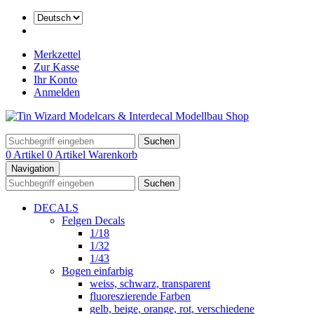
Merkzettel
Zur Kasse
Ihr Konto
Anmelden
Suchen
0 Artikel
0 Artikel
Warenkorb
Navigation
Suchen
DECALS
Felgen Decals
1/18
1/32
1/43
Bogen einfarbig
weiss, schwarz, transparent
fluoreszierende Farben
gelb, beige, orange, rot, verschiedene