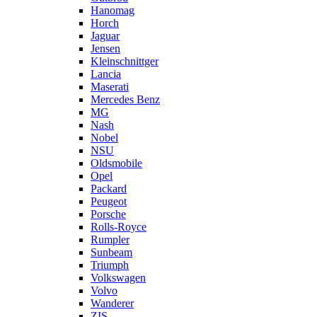
Hanomag
Horch
Jaguar
Jensen
Kleinschnittger
Lancia
Maserati
Mercedes Benz
MG
Nash
Nobel
NSU
Oldsmobile
Opel
Packard
Peugeot
Porsche
Rolls-Royce
Rumpler
Sunbeam
Triumph
Volkswagen
Volvo
Wanderer
ZIS