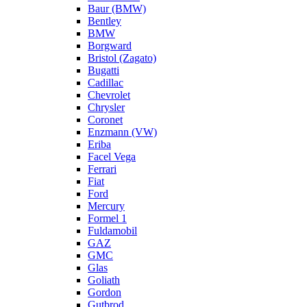
Baur (BMW)
Bentley
BMW
Borgward
Bristol (Zagato)
Bugatti
Cadillac
Chevrolet
Chrysler
Coronet
Enzmann (VW)
Eriba
Facel Vega
Ferrari
Fiat
Ford
Mercury
Formel 1
Fuldamobil
GAZ
GMC
Glas
Goliath
Gordon
Gutbrod