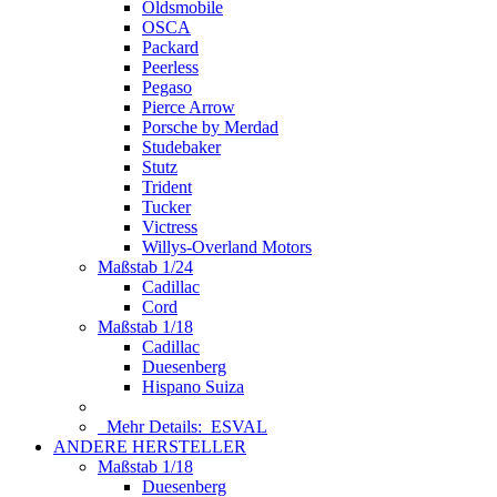
Oldsmobile
OSCA
Packard
Peerless
Pegaso
Pierce Arrow
Porsche by Merdad
Studebaker
Stutz
Trident
Tucker
Victress
Willys-Overland Motors
Maßstab 1/24
Cadillac
Cord
Maßstab 1/18
Cadillac
Duesenberg
Hispano Suiza
Mehr Details:
ESVAL
ANDERE HERSTELLER
Maßstab 1/18
Duesenberg