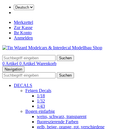
Merkzettel
Zur Kasse
Ihr Konto
Anmelden
Suchen
0 Artikel
0 Artikel
Warenkorb
Navigation
Suchen
DECALS
Felgen Decals
1/18
1/32
1/43
Bogen einfarbig
weiss, schwarz, transparent
fluoreszierende Farben
gelb, beige, orange, rot, verschiedene