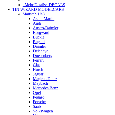
Mehr Details:
DECALS
TIN WIZARD MODELCARS
Maßstab 1/43
Aston Martin
Audi
Austro-Daimler
Borgward
Buckle
Bugatti
Daimler
Delahaye
Duesenberg
Ferrari
Glas
Horch
Jaguar
Magirus-Deutz
Maybach
Mercedes Benz
Opel
Pegaso
Porsche
Saab
Volkswagen