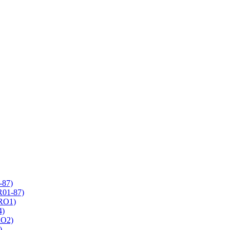
-87)
R01-87)
 RO1)
4)
RO2)
)