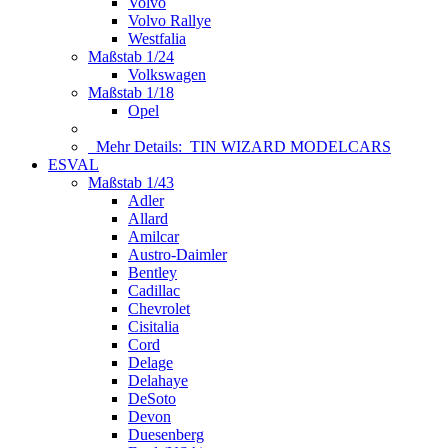
Volvo
Volvo Rallye
Westfalia
Maßstab 1/24
Volkswagen
Maßstab 1/18
Opel
Mehr Details:
TIN WIZARD MODELCARS
ESVAL
Maßstab 1/43
Adler
Allard
Amilcar
Austro-Daimler
Bentley
Cadillac
Chevrolet
Cisitalia
Cord
Delage
Delahaye
DeSoto
Devon
Duesenberg