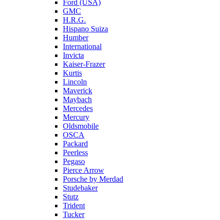
Ford (USA)
GMC
H.R.G.
Hispano Suiza
Humber
International
Invicta
Kaiser-Frazer
Kurtis
Lincoln
Maverick
Maybach
Mercedes
Mercury
Oldsmobile
OSCA
Packard
Peerless
Pegaso
Pierce Arrow
Porsche by Merdad
Studebaker
Stutz
Trident
Tucker