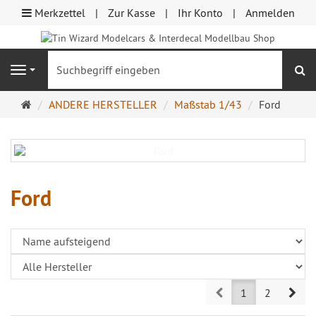
Merkzettel
Zur Kasse
Ihr Konto
Anmelden
S
Navigation
Startseite
ANDERE HERSTELLER
Maßstab 1/43
Ford
Ford
Prev
Nex
1
2