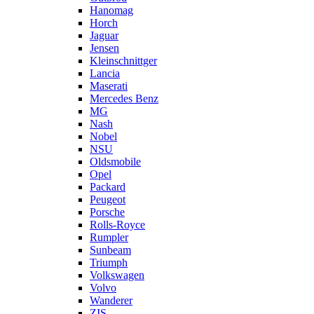
Hanomag
Horch
Jaguar
Jensen
Kleinschnittger
Lancia
Maserati
Mercedes Benz
MG
Nash
Nobel
NSU
Oldsmobile
Opel
Packard
Peugeot
Porsche
Rolls-Royce
Rumpler
Sunbeam
Triumph
Volkswagen
Volvo
Wanderer
ZIS