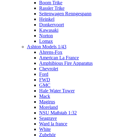
Boom Trike
Rassler Trike
Seitenwagen Renngespann
Heinkel
Donkervoort
Kawasaki
Norton
Lomax
Ashton Models 1/43
Ahrens-Fox
American La France
Amphibious Fire Apparatus
Chevrolet
Ford
FWD
GMC
Hale Water Tower
Mack
Magirus
Moreland
NSU Maßstab 1:32
Seagrave
Ward la france
White
Zubehör