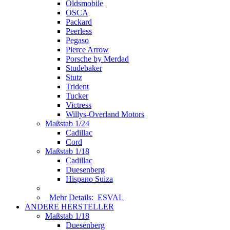
Oldsmobile
OSCA
Packard
Peerless
Pegaso
Pierce Arrow
Porsche by Merdad
Studebaker
Stutz
Trident
Tucker
Victress
Willys-Overland Motors
Maßstab 1/24
Cadillac
Cord
Maßstab 1/18
Cadillac
Duesenberg
Hispano Suiza
Mehr Details:
ESVAL
ANDERE HERSTELLER
Maßstab 1/18
Duesenberg