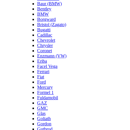
Baur (BMW)
Bentley
BMW
Borgward
Bristol (Zagato)
Bugatti
Cadillac
Chevrolet
Chrysler
Coronet
Enzmann (VW)
Eriba
Facel Vega
Ferrari
Fiat
Ford
Mercury
Formel 1
Fuldamobil
GAZ
GMC
Glas
Goliath
Gordon
Gutbrod