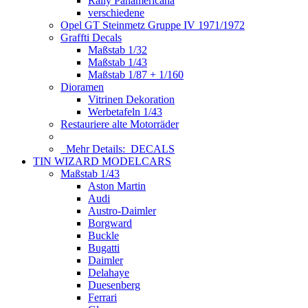
Rally Panamericana
verschiedene
Opel GT Steinmetz Gruppe IV 1971/1972
Graffti Decals
Maßstab 1/32
Maßstab 1/43
Maßstab 1/87 + 1/160
Dioramen
Vitrinen Dekoration
Werbetafeln 1/43
Restauriere alte Motorräder
Mehr Details:
DECALS
TIN WIZARD MODELCARS
Maßstab 1/43
Aston Martin
Audi
Austro-Daimler
Borgward
Buckle
Bugatti
Daimler
Delahaye
Duesenberg
Ferrari