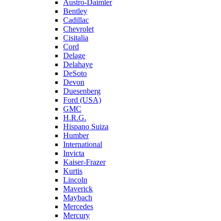
Austro-Daimler
Bentley
Cadillac
Chevrolet
Cisitalia
Cord
Delage
Delahaye
DeSoto
Devon
Duesenberg
Ford (USA)
GMC
H.R.G.
Hispano Suiza
Humber
International
Invicta
Kaiser-Frazer
Kurtis
Lincoln
Maverick
Maybach
Mercedes
Mercury