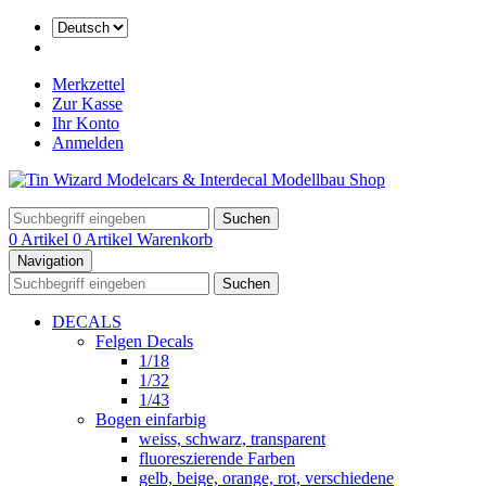
Merkzettel
Zur Kasse
Ihr Konto
Anmelden
Suchen
0 Artikel
0 Artikel
Warenkorb
Navigation
Suchen
DECALS
Felgen Decals
1/18
1/32
1/43
Bogen einfarbig
weiss, schwarz, transparent
fluoreszierende Farben
gelb, beige, orange, rot, verschiedene