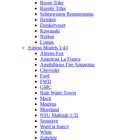
Boom Trike
Rassler Trike
Seitenwagen Renngespann
Heinkel
Donkervoort
Kawasaki
Norton
Lomax
Ashton Models 1/43
Ahrens-Fox
American La France
Amphibious Fire Apparatus
Chevrolet
Ford
FWD
GMC
Hale Water Tower
Mack
Magirus
Moreland
NSU Maßstab 1:32
Seagrave
Ward la france
White
Zubehör