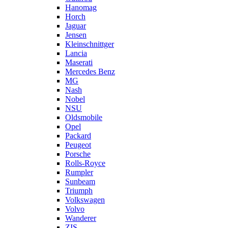
Hanomag
Horch
Jaguar
Jensen
Kleinschnittger
Lancia
Maserati
Mercedes Benz
MG
Nash
Nobel
NSU
Oldsmobile
Opel
Packard
Peugeot
Porsche
Rolls-Royce
Rumpler
Sunbeam
Triumph
Volkswagen
Volvo
Wanderer
ZIS