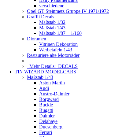
Rally Panamericana
verschiedene
Opel GT Steinmetz Gruppe IV 1971/1972
Graffti Decals
Maßstab 1/32
Maßstab 1/43
Maßstab 1/87 + 1/160
Dioramen
Vitrinen Dekoration
Werbetafeln 1/43
Restauriere alte Motorräder
Mehr Details:
DECALS
TIN WIZARD MODELCARS
Maßstab 1/43
Aston Martin
Audi
Austro-Daimler
Borgward
Buckle
Bugatti
Daimler
Delahaye
Duesenberg
Ferrari