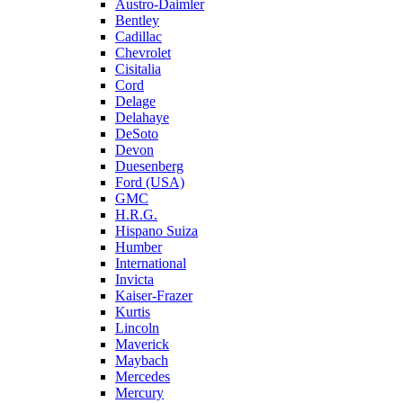
Austro-Daimler
Bentley
Cadillac
Chevrolet
Cisitalia
Cord
Delage
Delahaye
DeSoto
Devon
Duesenberg
Ford (USA)
GMC
H.R.G.
Hispano Suiza
Humber
International
Invicta
Kaiser-Frazer
Kurtis
Lincoln
Maverick
Maybach
Mercedes
Mercury