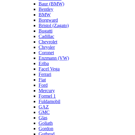
Baur (BMW)
Bentley
BMW
Borgward
Bristol (Zagato)
Bugatti
Cadillac
Chevrolet
Chrysler
Coronet
Enzmann (VW)
Eriba
Facel Vega
Ferrari
Fiat
Ford
Mercury
Formel 1
Fuldamobil
GAZ
GMC
Glas
Goliath
Gordon
Gutbrod