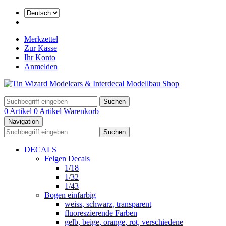
Merkzettel
Zur Kasse
Ihr Konto
Anmelden
Suchen
0 Artikel
0 Artikel
Warenkorb
Navigation
Suchen
DECALS
Felgen Decals
1/18
1/32
1/43
Bogen einfarbig
weiss, schwarz, transparent
fluoreszierende Farben
gelb, beige, orange, rot, verschiedene