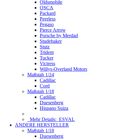
Oldsmobile
OSCA
Packard
Peerless
Pegaso
Pierce Arrow
Porsche by Merdad
Studebaker
Stutz
Trident
Tucker
Victress
Willys-Overland Motors
Maßstab 1/24
Cadillac
Cord
Maßstab 1/18
Cadillac
Duesenberg
Hispano Suiza
Mehr Details:
ESVAL
ANDERE HERSTELLER
Maßstab 1/18
Duesenberg