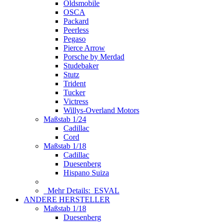
Oldsmobile
OSCA
Packard
Peerless
Pegaso
Pierce Arrow
Porsche by Merdad
Studebaker
Stutz
Trident
Tucker
Victress
Willys-Overland Motors
Maßstab 1/24
Cadillac
Cord
Maßstab 1/18
Cadillac
Duesenberg
Hispano Suiza
Mehr Details:
ESVAL
ANDERE HERSTELLER
Maßstab 1/18
Duesenberg