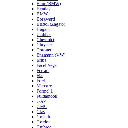
Baur (BMW)
Bentley
BMW
Borgward
Bristol (Zagato)
Bugatti
Cadillac
Chevrolet
Chrysler
Coronet
Enzmann (VW)
Eriba
Facel Vega
Ferrari
Fiat
Ford
Mercury
Formel 1
Fuldamobil
GAZ
GMC
Glas
Goliath
Gordon
Gutbrod