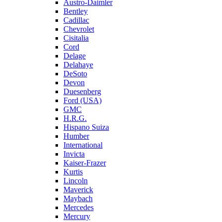
Austro-Daimler
Bentley
Cadillac
Chevrolet
Cisitalia
Cord
Delage
Delahaye
DeSoto
Devon
Duesenberg
Ford (USA)
GMC
H.R.G.
Hispano Suiza
Humber
International
Invicta
Kaiser-Frazer
Kurtis
Lincoln
Maverick
Maybach
Mercedes
Mercury