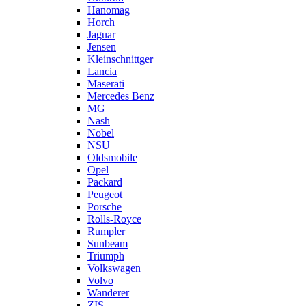
Hanomag
Horch
Jaguar
Jensen
Kleinschnittger
Lancia
Maserati
Mercedes Benz
MG
Nash
Nobel
NSU
Oldsmobile
Opel
Packard
Peugeot
Porsche
Rolls-Royce
Rumpler
Sunbeam
Triumph
Volkswagen
Volvo
Wanderer
ZIS