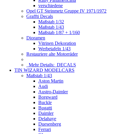
Rally Panamericana
verschiedene
Opel GT Steinmetz Gruppe IV 1971/1972
Graffti Decals
Maßstab 1/32
Maßstab 1/43
Maßstab 1/87 + 1/160
Dioramen
Vitrinen Dekoration
Werbetafeln 1/43
Restauriere alte Motorräder
Mehr Details:
DECALS
TIN WIZARD MODELCARS
Maßstab 1/43
Aston Martin
Audi
Austro-Daimler
Borgward
Buckle
Bugatti
Daimler
Delahaye
Duesenberg
Ferrari