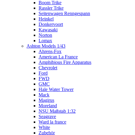
Boom Trike
Rassler Trike
Seitenwagen Renngespann
Heinkel
Donkervoort
Kawasaki
Norton
Lomax
Ashton Models 1/43
Ahrens-Fox
American La France
Amphibious Fire Apparatus
Chevrolet
Ford
FWD
GMC
Hale Water Tower
Mack
Magirus
Moreland
NSU Maßstab 1:32
Seagrave
Ward la france
White
Zubehör