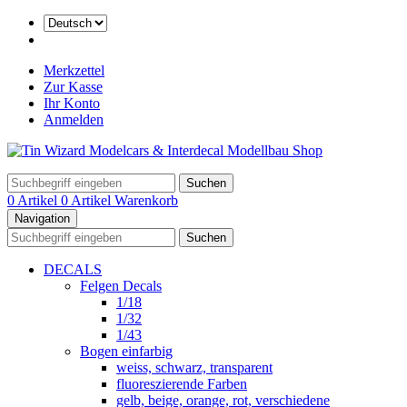
Merkzettel
Zur Kasse
Ihr Konto
Anmelden
Suchen
0 Artikel
0 Artikel
Warenkorb
Navigation
Suchen
DECALS
Felgen Decals
1/18
1/32
1/43
Bogen einfarbig
weiss, schwarz, transparent
fluoreszierende Farben
gelb, beige, orange, rot, verschiedene