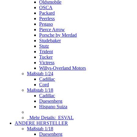
Oldsmobile
OSCA
Packard
Peerless
Pegaso
Pierce Arrow
Porsche by Merdad
Studebaker
Stutz
Trident
Tucker
Victress
Willys-Overland Motors
Maßstab 1/24
Cadillac
Cord
Maßstab 1/18
Cadillac
Duesenberg
Hispano Suiza
Mehr Details:
ESVAL
ANDERE HERSTELLER
Maßstab 1/18
Duesenberg