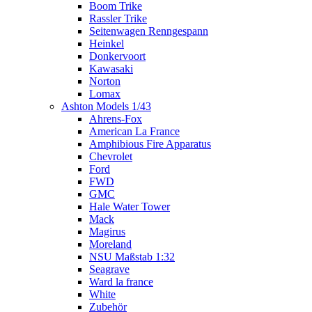
Boom Trike
Rassler Trike
Seitenwagen Renngespann
Heinkel
Donkervoort
Kawasaki
Norton
Lomax
Ashton Models 1/43
Ahrens-Fox
American La France
Amphibious Fire Apparatus
Chevrolet
Ford
FWD
GMC
Hale Water Tower
Mack
Magirus
Moreland
NSU Maßstab 1:32
Seagrave
Ward la france
White
Zubehör