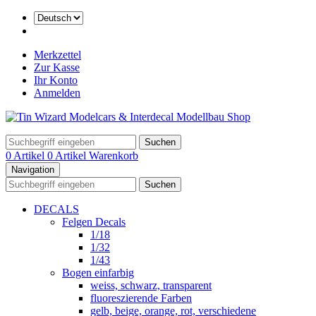
Merkzettel
Zur Kasse
Ihr Konto
Anmelden
Suchen
0 Artikel
0 Artikel
Warenkorb
Navigation
Suchen
DECALS
Felgen Decals
1/18
1/32
1/43
Bogen einfarbig
weiss, schwarz, transparent
fluoreszierende Farben
gelb, beige, orange, rot, verschiedene