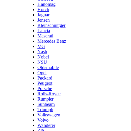
Hanomag
Horch
Jaguar
Jensen
Kleinschnittger
Lancia
Maserati
Mercedes Benz
MG
Nash
Nobel
NSU
Oldsmobile
Opel
Packard
Peugeot
Porsche
Rolls-Royce
Rumpler
Sunbeam
Triumph
Volkswagen
Volvo
Wanderer
ZIS