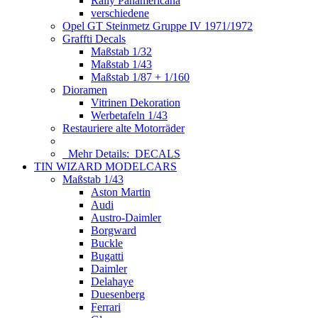
Rally Panamericana
verschiedene
Opel GT Steinmetz Gruppe IV 1971/1972
Graffti Decals
Maßstab 1/32
Maßstab 1/43
Maßstab 1/87 + 1/160
Dioramen
Vitrinen Dekoration
Werbetafeln 1/43
Restauriere alte Motorräder
Mehr Details:
DECALS
TIN WIZARD MODELCARS
Maßstab 1/43
Aston Martin
Audi
Austro-Daimler
Borgward
Buckle
Bugatti
Daimler
Delahaye
Duesenberg
Ferrari