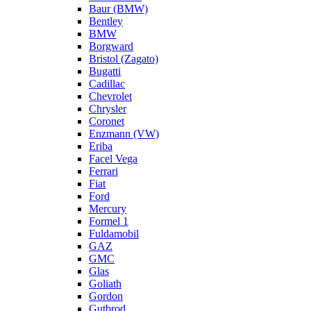
Baur (BMW)
Bentley
BMW
Borgward
Bristol (Zagato)
Bugatti
Cadillac
Chevrolet
Chrysler
Coronet
Enzmann (VW)
Eriba
Facel Vega
Ferrari
Fiat
Ford
Mercury
Formel 1
Fuldamobil
GAZ
GMC
Glas
Goliath
Gordon
Gutbrod