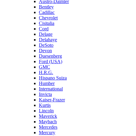
Austro-Daimler
Bentley
Cadillac
Chevrolet
Cisitalia
Cord
Delage
Delahaye
DeSoto
Devon
Duesenberg
Ford (USA)
GMC
H.R.G.
Hispano Suiza
Humber
International
Invicta
Kaiser-Frazer
Kurtis
Lincoln
Maverick
Maybach
Mercedes
Mercury